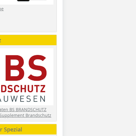
be
z
daten BS BRANDSCHUTZ
Supplement Brandschutz
 Spezial