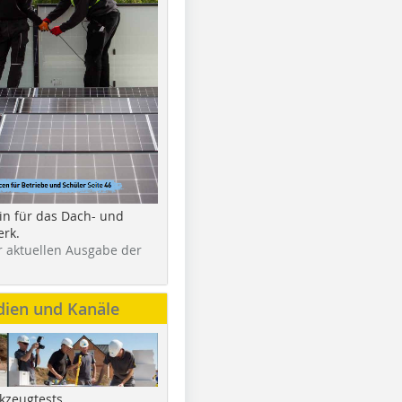
in für das Dach- und
rk.
r aktuellen Ausgabe der
dien und Kanäle
kzeugtests,