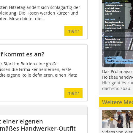
en Hitzetag ändert sich schlagartig der
kleidung. Die Hosen werden kürzer und
ter. Mewa bietet die...
mehr
uf kommt es an?
r Start im Betrieb eine große
ssen die Firma kennenlernen, erste
Das Profimagaz
e eigene Rolle definieren, einen Platz
Holzbauhandwe
Hier geht es zu
dach+holzbau.
mehr
Weitere Me
t einer eigenen
gemäßes Handwerker-Outfit
Videos von Wer