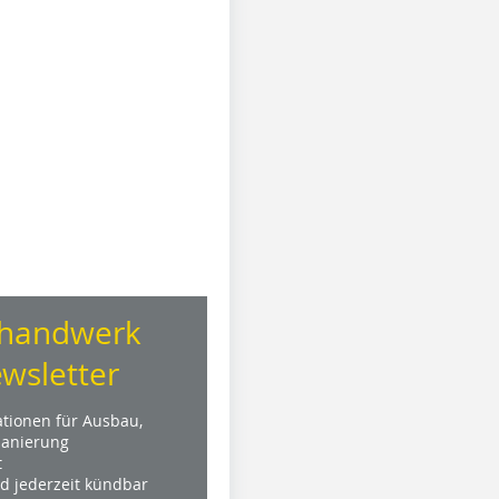
handwerk
wsletter
ationen für Ausbau,
anierung
t
nd jederzeit kündbar