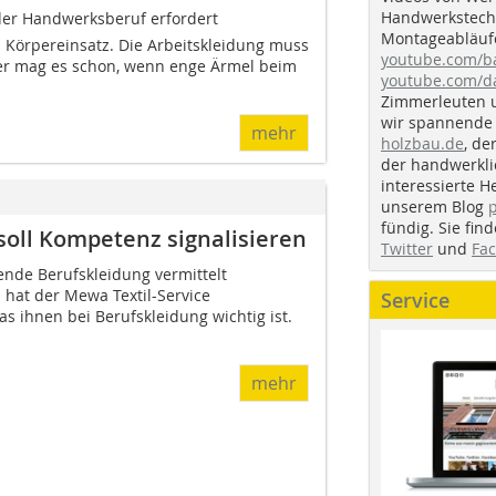
Handwerkstechn
 der Handwerksberuf erfordert
Montageabläufe
n Körpereinsatz. Die Arbeitskleidung muss
youtube.com/
r mag es schon, wenn enge Ärmel beim
youtube.com/d
Zimmerleuten 
wir spannende 
mehr
holzbau.de
, de
der handwerkl
interessierte H
unserem Blog
fündig. Sie fi
soll Kompetenz signalisieren
Twitter
und
Fa
nde Berufskleidung vermittelt
b hat der Mewa Textil-Service
Service
s ihnen bei Berufskleidung wichtig ist.
mehr