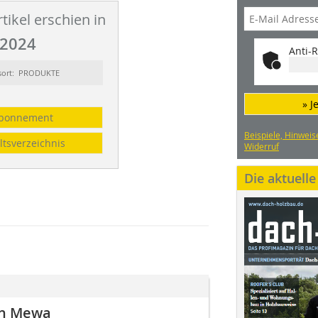
tikel erschien in
2024
Anti-R
sort: PRODUKTE
» J
bonnement
Beispiele, Hinweis
ltsverzeichnis
Widerruf
Die aktuell
von Mewa