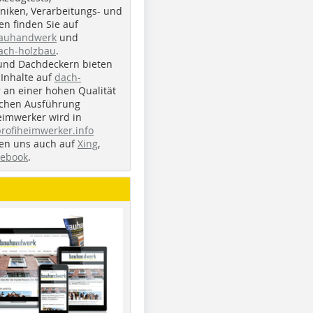
iken, Verarbeitungs- und
n finden Sie auf
bauhandwerk
und
ach-holzbau
.
und Dachdeckern bieten
Inhalte auf
dach-
r an einer hohen Qualität
ichen Ausführung
eimwerker wird in
profiheimwerker.info
nden uns auch auf
Xing
,
cebook
.