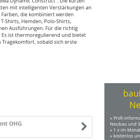
„Mewa Dynamic Construct“. Die kurzen
en mit intelligenten Verstärkungen an
7 Farben, die kombiniert werden
T-Shirts, Hemden, Polo-Shirts,
hen Ausführungen. Für die richtig
“. Es ist thermoregulierend und bietet
 Tragekomfort, sobald sich erste
bau
Ne
» Profi-Inform
ment OHG
Neubau und S
» 1 x im Mona
» kostenlos u