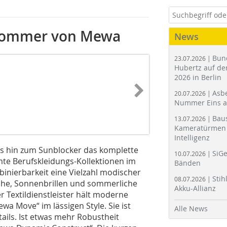
 Sommer von Mewa
News
Bun
23.07.2026 |
Hubertz auf der
2026 in Berlin
Asbe
20.07.2026 |
Nummer Eins 
Bau
13.07.2026 |
Kameratürmen 
Intelligenz
s hin zum Sunblocker das komplette
SiGe
10.07.2026 |
mte Berufskleidungs-Kollektionen im
Bänden
nierbarkeit eine Vielzahl modischer
Stih
08.07.2026 |
uhe, Sonnenbrillen und sommerliche
Akku-Allianz
Textildienstleister hält moderne
wa Move“ im lässigen Style. Sie ist
Alle News
ails. Ist etwas mehr Robustheit