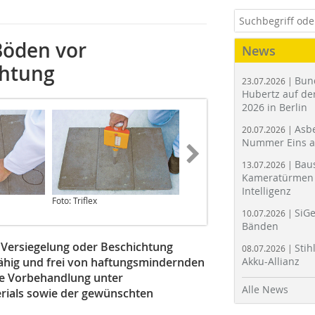
Böden vor
News
chtung
Bun
23.07.2026 |
Hubertz auf der
2026 in Berlin
Asbe
20.07.2026 |
Nummer Eins 
Bau
13.07.2026 |
Kameratürmen 
Intelligenz
Foto: Triflex
Foto: Triflex
SiGe
10.07.2026 |
Bänden
Versiegelung oder Beschichtung
Stih
08.07.2026 |
fähig und frei von haftungsmindernden
Akku-Allianz
die Vorbehandlung unter
Alle News
erials sowie der gewünschten