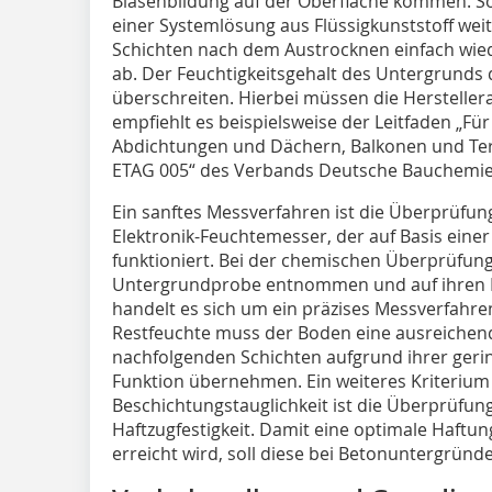
Blasenbildung auf der Oberfläche kommen. So
einer Systemlösung aus Flüssigkunststoff weit
Schichten nach dem Austrocknen einfach wie
ab. Der Feuchtigkeitsgehalt des Untergrunds 
überschreiten. Hierbei müssen die Herstelle
empfiehlt es beispielsweise der Leitfaden „F
Abdichtungen und Dächern, Balkonen und Ter
ETAG 005“ des Verbands Deutsche Bauchemie 
Ein sanftes Messverfahren ist die Überprüfu
Elektronik-Feuchtemesser, der auf Basis ein
funktioniert. Bei der chemischen Überprüfun
Untergrundprobe entnommen und auf ihren Fe
handelt es sich um ein präzises Messverfahre
Restfeuchte muss der Boden eine ausreichende
nachfolgenden Schichten aufgrund ihrer gerin
Funktion über­nehmen. Ein weiteres Kriterium 
Beschichtungstauglichkeit ist die Überprüfun
Haftzugfestigkeit. Damit eine optimale Haftu
erreicht wird, soll diese bei Betonuntergrü