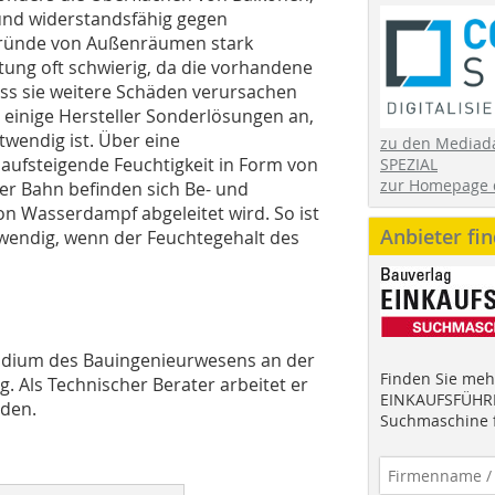
und widerstandsfähig gegen
gründe von Außenräumen stark
htung oft schwierig, da die vorhandene
ass sie weitere Schäden verursachen
 einige Hersteller Sonderlösungen an,
twendig ist. Über eine
zu den Mediad
ufsteigende Feuchtigkeit in Form von
SPEZIAL
zur Homepage 
er Bahn befinden sich Be- und
on Wasserdampf abgeleitet wird. So ist
Anbieter fi
otwendig, wenn der Feuchtegehalt des
Studium des Bauingenieurwesens an der
Finden Sie mehr
g. Als Technischer Berater arbeitet er
EINKAUFSFÜHRE
nden.
Suchmaschine f