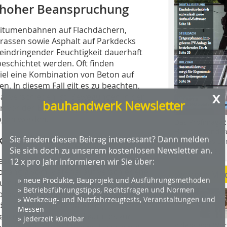
 hoher Beanspruchung
 Bitumenbahnen auf Flachdächern,
rrassen sowie Asphalt auf Parkdecks
eindringender Feuchtigkeit dauerhaft
eschichtet werden. Oft finden
iel eine Kombination von Beton auf
 In diesem Fall gilt es zu beachten,
x
l verschieden ist. Bewegungen in der
bauhandwerk Newsletter
n vor der Entscheidung für eine
ogen werden.
Das Profimagaz
Holzbauhandwe
k- und Haftzugfestigkeit
Sie fanden diesen Beitrag interessant? Dann melden
Hier geht es zu
Sie sich doch zu unserem kostenlosen Newsletter an.
dach+holzbau.
tzustellen, welche Eigenschaften der
12 x pro Jahr informieren wir Sie über:
bhängig vom Material auf verschiedene
Weitere Me
» neue Produkte, Bauprojekt und Ausführungsmethoden
um Beton, sollte dieser mit einem
» Betriebsführungstipps, Rechtsfragen und Normen
lässt sich ermitteln, an welchen
» Werkzeug- und Nutzfahrzeugtests, Veranstaltungen und
r der Oberflächenbehandlung
Messen
euchteten Untergrund kann es zur
» jederzeit kündbar
Videos von Wer