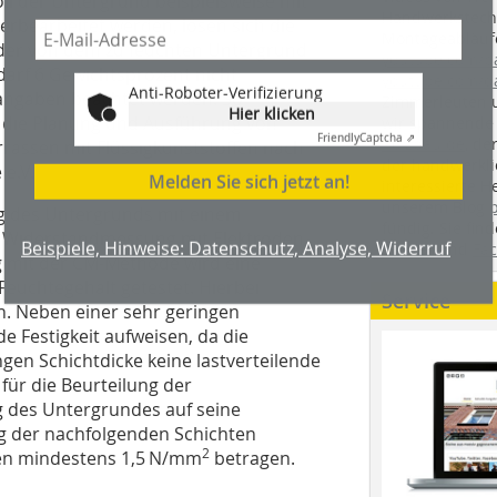
ll der Untergrund beispielsweise mit
Handwerkstechn
erbearbeitet werden, lösen sich die
Montageabläufe
der von dem zu feuchten Untergrund
youtube.com/
darf 6 Gewichtsprozent nicht
youtube.com/d
Anti-Roboter-Verifizierung
rangaben beachtet werden. So
Zimmerleuten 
Hier klicken
ür die Planung und Ausführung von
wir spannende 
Friendly
Captcha ⇗
holzbau.de
, de
rassen mit Flüssigkunststoffen nach
der handwerkl
e.V.
Melden Sie sich jetzt an!
interessierte H
unserem Blog
ng des Untergrunds mit einem
fündig. Sie fi
er Widerstandmessung mit Elektroden
Beispiele, Hinweise: Datenschutz, Analyse, Widerruf
Twitter
und
Fa
g mit der CM-Methode wird eine
uchtegehalt getestet. Hierbei
Service
n. Neben einer sehr geringen
 Festigkeit aufweisen, da die
gen Schichtdicke keine lastverteilende
für die Beurteilung der
g des Untergrundes auf seine
ng der nachfolgenden Schichten
2
nden mindestens 1,5 N/mm
betragen.