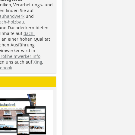
iken, Verarbeitungs- und
n finden Sie auf
bauhandwerk
und
ach-holzbau
.
und Dachdeckern bieten
Inhalte auf
dach-
r an einer hohen Qualität
ichen Ausführung
eimwerker wird in
profiheimwerker.info
nden uns auch auf
Xing
,
cebook
.