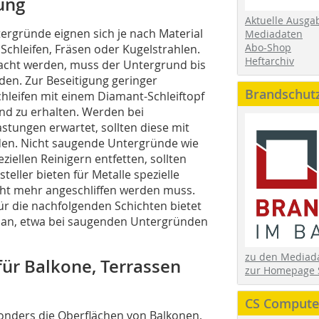
ung
Aktuelle Ausga
ergründe eignen sich je nach Material
Mediadaten
Abo-Shop
Schleifen, Fräsen oder Kugelstrahlen.
Heftarchiv
racht werden, muss der Untergrund bis
rden. Zur Beseitigung geringer
Brandschut
leifen mit einem Diamant-Schleiftopf
nd zu erhalten. Werden bei
stungen erwartet, sollten diese mit
den. Nicht saugende Untergründe wie
ziellen Reinigern entfetten, sollten
eller bieten für Metalle spezielle
cht mehr angeschliffen werden muss.
r die nachfolgenden Schichten bietet
ng an, etwa bei saugenden Untergründen
zu den Media
ür Balkone, Terrassen
zur Homepage 
CS Computer
onders die Oberflächen von Balkonen,