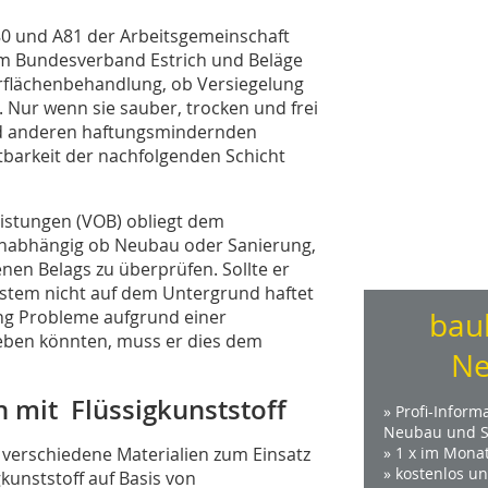
80 und A81 der Arbeitsgemeinschaft
vom Bundesverband Estrich und Beläge
rflächenbehandlung, ob Versiegelung
 Nur wenn sie sauber, trocken und frei
und anderen haftungsmindernden
ltbarkeit der nachfolgenden Schicht
istungen (VOB) obliegt dem
 unabhängig ob Neubau oder Sanierung,
nen Belags zu überprüfen. Sollte er
stem nicht auf dem Untergrund haftet
ng Probleme aufgrund einer
bau
eben könnten, muss er dies dem
Ne
 mit Flüssigkunststoff
» Profi-Inform
Neubau und S
verschiedene Materialien zum Einsatz
» 1 x im Mona
» kostenlos u
unststoff auf Basis von