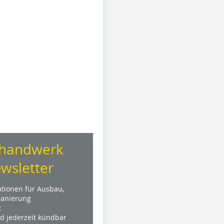
handwerk
wsletter
ationen für Ausbau,
anierung
t
nd jederzeit kündbar