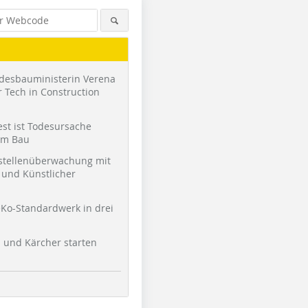
desbauministerin Verena
 Tech in Construction
st ist Todesursache
am Bau
stellenüberwachung mit
und Künstlicher
Foto: Triflex
Foto: Triflex
Foto: Trifl
Ko-Standardwerk in drei
l und Kärcher starten