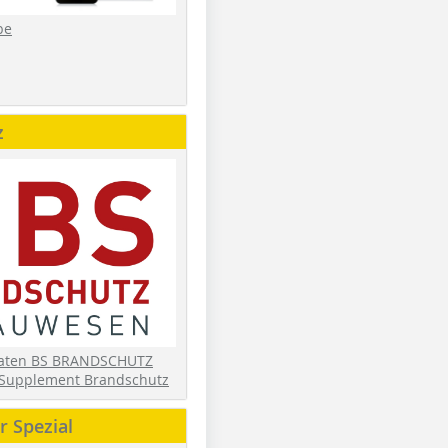
be
z
daten BS BRANDSCHUTZ
Supplement Brandschutz
 Spezial