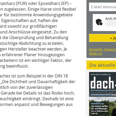
anharz (PUR) oder Epoxidharz (EP) –
n zugelassen. Einige Harze sind flexibel
nur für bestimmte Anwendungsgebiete
Anti-R
 Eigenschaften auf, haften die
 wird sowohl zur großflächigen
 und Anschlüsse eingesetzt. Zu den
hlt die Überprüfung und Behandlung
» J
tüchtige Abdichtung zu erzielen.
en Hersteller beachtet werden. Je
Beispiele, Hinweis
Widerruf
n erfahrener Planer hinzugezogen
beitern ist ein wichtiger Faktor, der
Die aktuell
ng beeinflusst.
ches ist zum Beispiel in der DIN 18
 „Die Dichtheit und Dauerhaftigkeit der
lich von der zuverlässigen
Gerade bei Details ist das Risiko hoch,
euchtigkeit eindringt. Deshalb ist eine
te Formen anpasst und Bewegungen aus