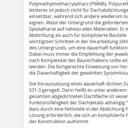
Polymethylmethacrylatharz (PMMA), Polyureth
letzteres ist jedoch nicht für Dachabdichtunge
einsetzbar, während sich andere wiederum 
eignen. Weist der Untergrund die geforderten
Spezialharze auf nahezu allen Materialien. Er
Abdichtung als auch für komplizierte Bauteile
wichtigsten Schritten in der Verarbeitung zä
des Untergrunds, um eine dauerhaft funktions
Dabei muss immer die Empfehlung der jeweilig
nach Komplexität des Bauvorhabens sollte ei
werden. Die fachgerechte Einweisung von Verar
die Dauerhaftigkeit der gewählten Systemlösu
Die Voraussetzung eines dauerhaft dichten Da
531-3 geregelt. Darin heißt es unter anderem:
gesamten abgedichteten Dachfläche ist wesent
Funktionsfähigkeit der Dachdetails abhängig.“ 
dass durch eine Fehlstelle in der Abdichtung F
Lösung erforderlich, die sich an komplizier
der Konstruktion aufnimmt.