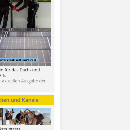
in für das Dach- und
rk.
r aktuellen Ausgabe der
dien und Kanäle
kzeugtests,