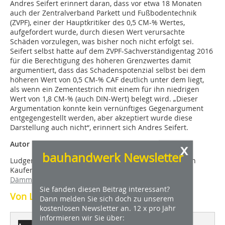
Andres Seifert erinnert daran, dass vor etwa 18 Monaten
auch der Zentralverband Parkett und Fußbodentechnik
(ZVPF), einer der Hauptkritiker des 0,5 CM-% Wertes,
aufgefordert wurde, durch diesen Wert verursachte
Schäden vorzulegen, was bisher noch nicht erfolgt sei.
Seifert selbst hatte auf dem ZVPF-Sachverständigentag 2016
für die Berechtigung des höheren Grenzwertes damit
argumentiert, dass das Schadenspotenzial selbst bei dem
höheren Wert von 0,5 CM-% CAF deutlich unter dem liegt,
als wenn ein Zementestrich mit einem für ihn niedrigen
Wert von 1,8 CM-% (auch DIN-Wert) belegt wird. „Dieser
Argumentation konnte kein vernünftiges Gegenargument
entgegengestellt werden, aber akzeptiert wurde diese
Darstellung auch nicht“, erinnert sich Andres Seifert.
Autor
x
bauhandwerk Newsletter
Ludger Egen-Gödde arbeitet als freier Fachjournalist in
Kaufe­ring unter anderem für den
VDPM Verband für
Dämmsysteme, Putz und Mörtel e.V
mit Sitz in Berlin.
Sie fanden diesen Beitrag interessant?
Von Ludger Egen-Gödde
Dann melden Sie sich doch zu unserem
kostenlosen Newsletter an. 12 x pro Jahr
informieren wir Sie über: