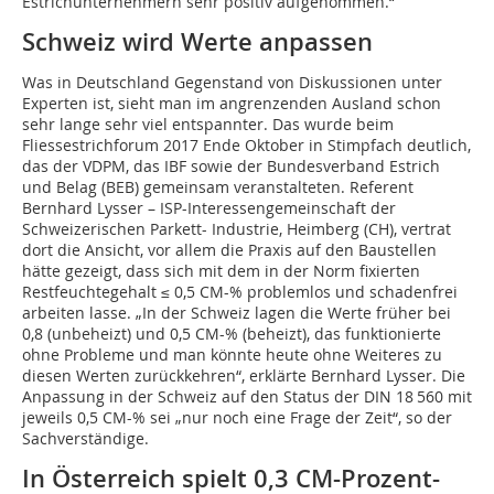
Estrichunternehmern sehr positiv aufgenommen.“
Schweiz wird Werte anpassen
Was in Deutschland Gegenstand von Diskussionen unter
Experten ist, sieht man im angrenzenden Ausland schon
sehr lange sehr viel entspannter. Das wurde beim
Fliessestrichforum 2017 Ende Oktober in Stimpfach deutlich,
das der VDPM, das IBF sowie der Bundesverband Estrich
und Belag (BEB) gemeinsam veranstalteten. Referent
Bernhard Lysser – ISP-Interessengemeinschaft der
Schweizerischen Parkett- Industrie, Heimberg (CH), vertrat
dort die Ansicht, vor allem die Praxis auf den Baustellen
hätte gezeigt, dass sich mit dem in der Norm fixierten
Restfeuchtegehalt ≤ 0,5 CM-% problemlos und schadenfrei
arbeiten lasse. „In der Schweiz lagen die Werte früher bei
0,8 (unbeheizt) und 0,5 CM-% (beheizt), das funktionierte
ohne Probleme und man könnte heute ohne Weiteres zu
diesen Werten zurückkehren“, erklärte Bernhard Lysser. Die
Anpassung in der Schweiz auf den Status der DIN 18 560 mit
jeweils 0,5 CM-% sei „nur noch eine Frage der Zeit“, so der
Sachverständige.
In Österreich spielt 0,3 CM-Prozent-