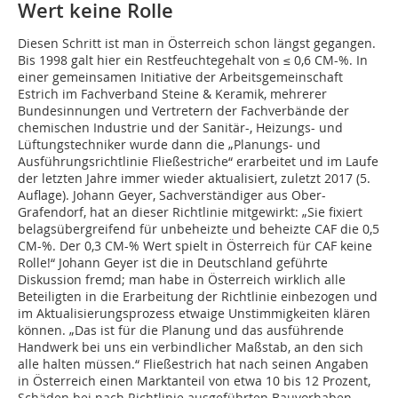
Wert keine Rolle
Diesen Schritt ist man in Österreich schon längst gegangen.
Bis 1998 galt hier ein Restfeuchtegehalt von ≤ 0,6 CM-%. In
einer gemeinsamen Initiative der Arbeitsgemeinschaft
Estrich im Fachverband Steine & Keramik, mehrerer
Bundesinnungen und Vertretern der Fachverbände der
chemischen Industrie und der Sanitär-, Heizungs- und
Lüftungstechniker wurde dann die „Planungs- und
Ausführungsrichtlinie Fließestriche“ erarbeitet und im Laufe
der letzten Jahre immer wieder aktualisiert, zuletzt 2017 (5.
Auflage). Johann Geyer, Sachverständiger aus Ober-
Grafendorf, hat an dieser Richtlinie mitgewirkt: „Sie fixiert
belagsübergreifend für unbeheizte und beheizte CAF die 0,5
CM-%. Der 0,3 CM-% Wert spielt in Österreich für CAF keine
Rolle!“ Johann Geyer ist die in Deutschland geführte
Diskussion fremd; man habe in Österreich wirklich alle
Beteiligten in die Erarbeitung der Richtlinie einbezogen und
im Aktualisierungsprozess etwaige Unstimmigkeiten klären
können. „Das ist für die Planung und das ausführende
Handwerk bei uns ein verbindlicher Maßstab, an den sich
alle halten müssen.“ Fließestrich hat nach seinen Angaben
in Österreich einen Marktanteil von etwa 10 bis 12 Prozent,
Schäden bei nach Richtlinie ausgeführten Bauvorhaben