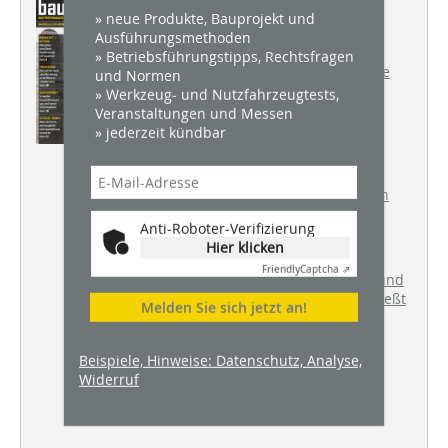
Dieser Artikel erschien in
» neue Produkte, Bauprojekt und
BHW 06/2018
Ausführungsmethoden
» Betriebsführungstipps, Rechtsfragen
WERKSTATT + BETRIEB
Alternative
und Normen
zum Diesel - Nutzfahrzeuge mit
» Werkzeug- und Nutzfahrzeugtests,
Gasantrieb
Veranstaltungen und Messen
» jederzeit kündbar
BAUSTELLE DES MONATS
Ehemaliges Lungensanatorium in
Eupen erweitert
Anti-Roboter-Verifizierung
Hier klicken
Friendly
Captcha ⇗
TROCKENBAU
Wie man Decken und
Wände ohne Rissbildung anschließt
Melden Sie sich jetzt an!
Beispiele, Hinweise: Datenschutz, Analyse,
BAUTENSCHUT
Z
So werden
Widerruf
Hauseinführungen gas- und
wasserdicht eingebaut