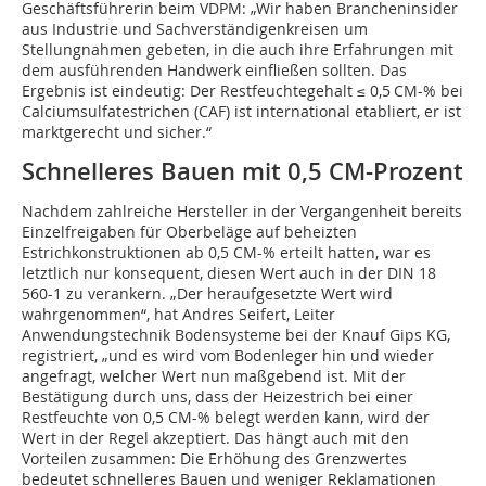
Geschäftsführerin beim VDPM: „Wir haben Brancheninsider
aus Industrie und Sachverständigenkreisen um
Stellungnahmen gebeten, in die auch ihre Erfahrungen mit
dem ausführenden Handwerk einfließen sollten. Das
Ergebnis ist eindeutig: Der Restfeuchtegehalt ≤ 0,5 CM-% bei
Calciumsulfatestrichen (CAF) ist international etabliert, er ist
marktgerecht und sicher.“
Schnelleres Bauen mit 0,5 CM-Prozent
Nachdem zahlreiche Hersteller in der Vergangenheit bereits
Einzelfreigaben für Oberbeläge auf beheizten
Estrichkonstruktionen ab 0,5 CM-% erteilt hatten, war es
letztlich nur konsequent, diesen Wert auch in der DIN 18
560-1 zu verankern. „Der heraufgesetzte Wert wird
wahrgenommen“, hat Andres Seifert, Leiter
Anwendungstechnik Bodensysteme bei der Knauf Gips KG,
registriert, „und es wird vom Bodenleger hin und wieder
angefragt, welcher Wert nun maßgebend ist. Mit der
Bestätigung durch uns, dass der Heizestrich bei einer
Restfeuchte von 0,5 CM-% belegt werden kann, wird der
Wert in der Regel akzeptiert. Das hängt auch mit den
Vorteilen zusammen: Die Erhöhung des Grenzwertes
bedeutet schnelleres Bauen und weniger Reklamationen