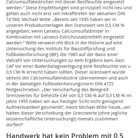
Calciumsulfatestrichen mit dieser Restfeuchte eingesetzt
werden.“ Diese Empfehlungen sind prinzipiell nicht neu und
gelten auch nicht erst seit Inkrafttreten der aktuellen DIN
18 560. Michael Witte: „Bereits seit 1995 haben wir in
unseren Produktunterlagen den Grenzwert von 0,5 CM-%
angegeben, wenn Lanxess Calciumsulfatbinder in
Kombination mit Lanxess-Estrichzusatzmitteln eingesetzt
werden.“ Witte verweist mit Blick in die Historie auf eine
Untersuchung des Instituts für Baustoffprüfung und
Fußbodenforschung (IBF), die 1985 auf der Basis einer
Vielzahl von Untersuchungen zu dem Ergebnis kam, dass
CAF vor einer Bodenbelagsverlegung eine Restfeuchte von ≤
0,5 CM-% erreicht haben sollten. Dieser Grenzwert wurde
seitens der Calciumsulfatindustrie übernommen und auch
in der damaligen Fußbodenheizungsnorm DIN 4725
festgeschrieben. „Der Verschärfung des Belegreif-
Grenzwertes für beheizte CAF von 0,5 CM-% auf 0,3 CM-% im
Jahre 1995 haben wir aus heutiger Sicht nicht genügend
Aufmerksamkeit geschenkt“, meint Michael Witte heute, „wir
hätten dieser Verschiebung der Grenzwerte (ohne jegliche
wissenschaftliche Untersuchung!) niemals zustimmen
dürfen!“
Handwerk hat kein Problem mit 0,5