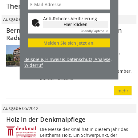
Thematisch passende Artikel:
Anti-Roboter-Verifizierung
Ausgabe 09/2012
Hier klicken
Bernhard-Remmers-Preis 2012 geht an
Friendly
Captcha ⇗
Rademacher Hof
Melden Sie sich jetzt an!
Der mit 5000 Euro dotierte Bernhard-
Remmers-Preis wird alle zwei Jahre für
Beispiele, Hinweise: Datenschutz, Analyse,
herausragende Leistungen in der
Widerruf
handwerklichen Baudenkmalpflege
verliehen  in diesem Jahr, am 22. November,
auf der Messe...
mehr
Ausgabe 05/2012
Holz in der Denkmalpflege
Die Messe denkmal hat in diesem Jahr das
Leitthema Holz. Ein Schwerpunkt, der