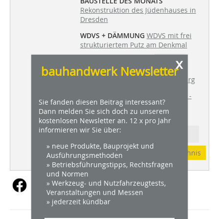
BAUSTELLE DES MONATS
Rekonstruktion des Jüdenhauses in
Dresden
WDVS + DÄMMUNG
WDVS mit frei
strukturiertem Putz am Denkmal
x
TROCKENBAU
Geschwungene
bauhandwerk Newsletter
Formen am Foyer eines
Gesundheitszentrums in Augsburg
TITELSTORY
Saint-Gobain Weber -
Sie fanden diesen Beitrag interessant?
Alle Fassadenputze ohne Biozid
Dann melden Sie sich doch zu unserem
kostenlosen Newsletter an. 12 x pro Jahr
informieren wir Sie über:
Ressort: ZÜNFTIG
» neue Produkte, Bauprojekt und
Abonnement
Inhaltsverzeichnis
Ausführungsmethoden
» Betriebsführungstipps, Rechtsfragen
und Normen
» Werkzeug- und Nutzfahrzeugtests,
Veranstaltungen und Messen
» jederzeit kündbar