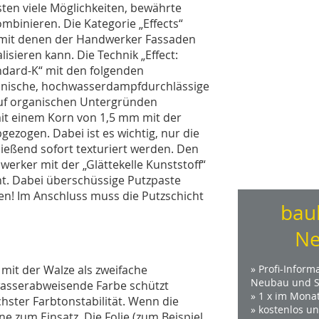
sten viele Möglichkeiten, bewährte
ombinieren. Die Kategorie „Effects“
 mit denen der Handwerker Fassaden
lisieren kann. Die Technik „Effect:
andard-K“ mit den folgenden
rganische, hochwasserdampfdurchlässige
 auf organischen Untergründen
it einem Korn von 1,5 mm mit der
gezogen. Dabei ist es wichtig, nur die
hließend sofort texturiert werden. Den
erker mit der „Glättekelle Kunststoff“
ht. Dabei überschüssige Putzpaste
en! Im Anschluss muss die Putzschicht
bau
Ne
mit der Walze als zweifache
» Profi-Inform
Neubau und S
wasserabweisende Farbe schützt
» 1 x im Mona
chster Farbtonstabilität. Wenn die
» kostenlos u
e zum Einsatz. Die Folie (zum Beispiel