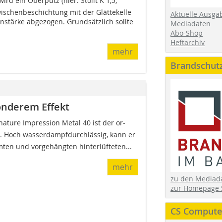
ird ein Oberputz (hier: Stolit K 1,5,
wischenbeschichtung mit der Glättekelle
Aktuelle Ausga
nstärke abgezogen. Grundsätzlich sollte
Mediadaten
Abo-Shop
Heftarchiv
mehr
Brandschut
onderem Effekt
ature Impression Metal 40 ist der or­
t. Hoch wasserdampfdurchlässig, kann er
en und vorgehängten hinterlüfteten...
mehr
zu den Media
zur Homepage 
CS Computer