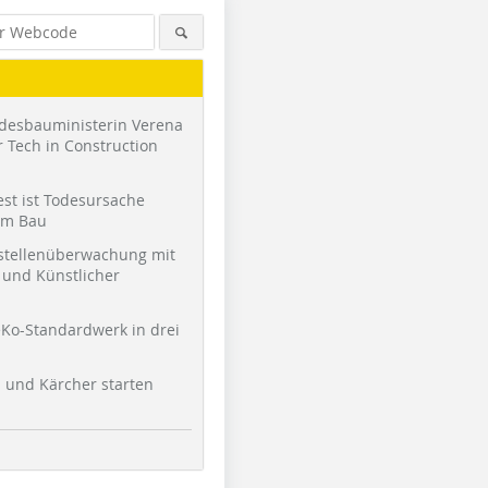
desbauministerin Verena
 Tech in Construction
st ist Todesursache
am Bau
stellenüberwachung mit
und Künstlicher
Foto: Sto SE & Co. KGaA
Foto: Sto SE & Co. KGaA
Ko-Standardwerk in drei
l und Kärcher starten