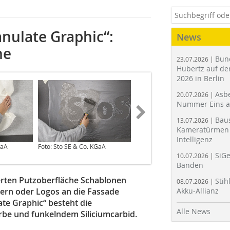
nulate Graphic“:
News
ne
Bun
23.07.2026 |
Hubertz auf der
2026 in Berlin
Asbe
20.07.2026 |
Nummer Eins 
Bau
13.07.2026 |
Kameratürmen 
Intelligenz
GaA
Foto: Sto SE & Co. KGaA
Foto: Sto SE & Co. KGaA
SiGe
10.07.2026 |
Bänden
ierten Putzoberfläche Schablonen
Stih
08.07.2026 |
ern oder Logos an die Fassade
Akku-Allianz
te Graphic“ besteht die
Alle News
rbe und funkelndem Siliciumcarbid.