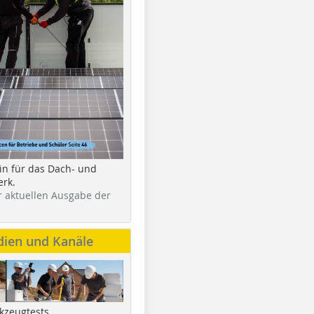
in für das Dach- und
rk.
r aktuellen Ausgabe der
dien und Kanäle
kzeugtests,