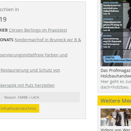
schien in
19
RIEB
Citroen Berlingo im Praxistest
MONATS
Niedermairhof in Bruneck wir B &
servierungsmittelfreie Farben und
Restaurierung und Schutz von
Das Profimagaz
Holzbauhandwe
Hier geht es zu
nkeroptik mit Putz herstellen
dach+holzbau.
Ressort: FARBE + LACK
Weitere Me
Inhaltsverzeichnis
Videos von Wer