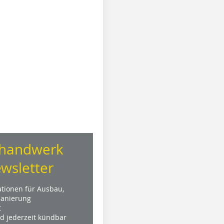
handwerk
wsletter
ationen für Ausbau,
anierung
t
nd jederzeit kündbar