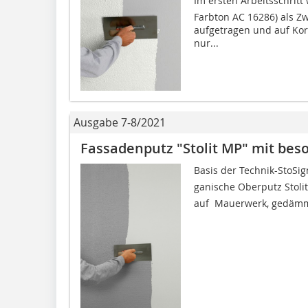
Im ersten Arbeitsschritt w
Farbton AC 16286) als Z
aufgetragen und auf Kor
nur...
Ausgabe 7-8/2021
Fassadenputz "Stolit MP" mit bes
Basis der Technik-StoSign
ganische Oberputz Stoli
auf Mauerwerk, gedämmt