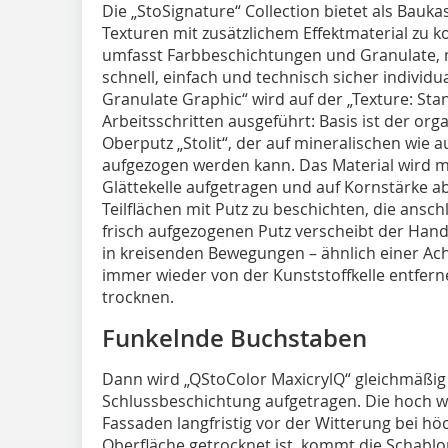
Die „StoSignature“ Collection bietet als Bauka
Texturen mit zusätzlichem Effektmaterial zu k
umfasst Farbbeschichtungen und Granulate,
schnell, einfach und technisch sicher individua
Granulate Graphic“ wird auf der „Texture: St
Arbeitsschritten ausgeführt: Basis ist der o
Oberputz „Stolit“, der auf mineralischen wie
aufgezogen werden kann. Das Material wird m
Glättekelle aufgetragen und auf Kornstärke ab
Teilflächen mit Putz zu beschichten, die ansc
frisch aufgezogenen Putz verscheibt der Handw
in kreisenden Bewegungen – ähnlich einer Ac
immer wieder von der Kunststoffkelle entfern
trocknen.
Funkelnde Buchstaben
Dann wird „QStoColor MaxicrylQ“ gleichmäßig 
Schlussbeschichtung aufgetragen. Die hoch 
Fassaden langfristig vor der Witterung bei hö
Oberfläche getrocknet ist, kommt die Schablon