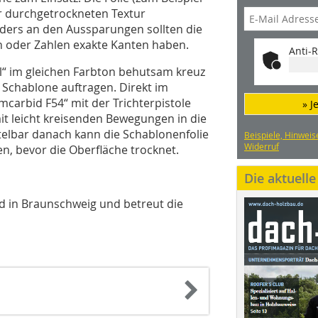
er durchgetrockneten Textur
ders an den Aussparungen sollten die
en oder Zahlen exakte Kanten haben.
Anti-R
l“ im gleichen Farbton behutsam kreuz
 Schablone auftragen. Direkt im
mcarbid F54“ mit der Trichterpistole
» J
t leicht kreisenden Bewegungen in die
elbar danach kann die Schablonenfolie
Beispiele, Hinweis
Widerruf
n, bevor die Oberfläche trocknet.
Die aktuell
rd in Braunschweig und betreut die