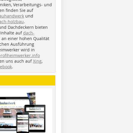
iken, Verarbeitungs- und
n finden Sie auf
bauhandwerk
und
ach-holzbau
.
und Dachdeckern bieten
Inhalte auf
dach-
r an einer hohen Qualität
ichen Ausführung
eimwerker wird in
profiheimwerker.info
nden uns auch auf
Xing
,
cebook
.