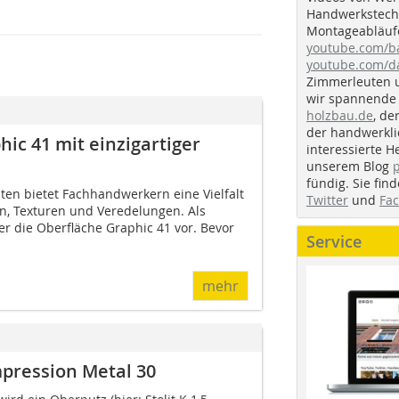
Handwerkstechn
Montageabläufe
youtube.com/
youtube.com/d
Zimmerleuten 
wir spannende 
holzbau.de
, de
der handwerkl
ic 41 mit einzigartiger
interessierte H
unserem Blog
fündig. Sie fi
ten bietet Fachhandwerkern eine Vielfalt
Twitter
und
Fa
en, Texturen und Veredelungen. Als
ier die Oberfläche Graphic 41 vor. Bevor
Service
mehr
pression Metal 30