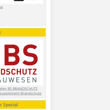
be
z
daten BS BRANDSCHUTZ
Supplement Brandschutz
 Spezial