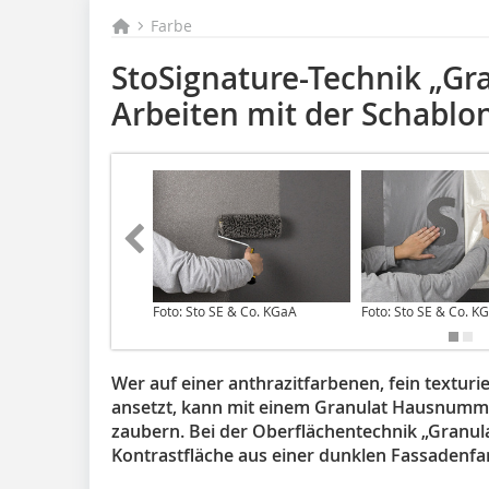
Farbe
StoSignature-Technik „Gra
Arbeiten mit der Schablo
Foto: Sto SE & Co. KGaA
Foto: Sto SE & Co. K
Wer auf einer anthrazitfarbenen, fein textur
ansetzt, kann mit einem Granulat Hausnumm
zaubern. Bei der Oberflächentechnik „Granula
Kontrastfläche aus einer dunklen Fassadenfa