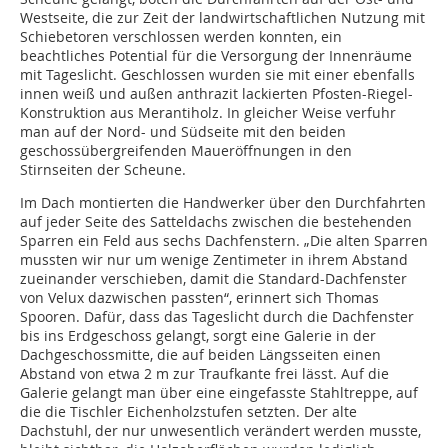
Westseite, die zur Zeit der landwirtschaftlichen Nutzung mit
Schiebetoren verschlossen werden konnten, ein
beachtliches Potential für die Versorgung der Innenräume
mit Tageslicht. Geschlossen wurden sie mit einer ebenfalls
innen weiß und außen anthrazit lackierten Pfosten-Riegel-
Konstruktion aus Merantiholz. In gleicher Weise verfuhr
man auf der Nord- und Südseite mit den beiden
geschossübergreifenden Maueröffnungen in den
Stirnseiten der Scheune.
Im Dach montierten die Handwerker über den Durchfahrten
auf jeder Seite des Satteldachs zwischen die bestehenden
Sparren ein Feld aus sechs Dachfenstern. „Die alten Sparren
mussten wir nur um wenige Zentimeter in ihrem Abstand
zueinander verschieben, damit die Standard-Dachfenster
von Velux dazwischen passten“, erinnert sich Thomas
Spooren. Dafür, dass das Tageslicht durch die Dachfenster
bis ins Erdgeschoss gelangt, sorgt eine Galerie in der
Dachgeschossmitte, die auf beiden Längsseiten einen
Abstand von etwa 2 m zur Traufkante frei lässt. Auf die
Galerie gelangt man über eine eingefasste Stahltreppe, auf
die die Tischler Eichenholzstufen setzten. Der alte
Dachstuhl, der nur unwesentlich verändert werden musste,