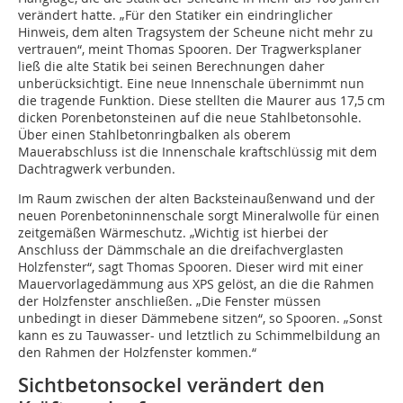
verändert hatte. „Für den Statiker ein eindringlicher
Hinweis, dem alten Tragsystem der Scheune nicht mehr zu
vertrauen“, meint Thomas Spooren. Der Tragwerksplaner
ließ die alte Statik bei seinen Berechnungen daher
unberücksichtigt. Eine neue Innenschale übernimmt nun
die tragende Funktion. Diese stellten die Maurer aus 17,5 cm
dicken Porenbetonsteinen auf die neue Stahlbetonsohle.
Über einen Stahlbetonringbalken als oberem
Mauerabschluss ist die Innenschale kraftschlüssig mit dem
Dachtragwerk verbunden.
Im Raum zwischen der alten Backsteinaußenwand und der
neuen Porenbetoninnenschale sorgt Mineralwolle für einen
zeitgemäßen Wärmeschutz. „Wichtig ist hierbei der
Anschluss der Dämmschale an die dreifachverglasten
Holzfenster“, sagt Thomas Spooren. Dieser wird mit einer
Mauervorlagedämmung aus XPS gelöst, an die die Rahmen
der Holzfenster anschließen. „Die Fenster müssen
unbedingt in dieser Dämmebene sitzen“, so Spooren. „Sonst
kann es zu Tauwasser- und letztlich zu Schimmelbildung an
den Rahmen der Holzfenster kommen.“
Sichtbetonsockel verändert den