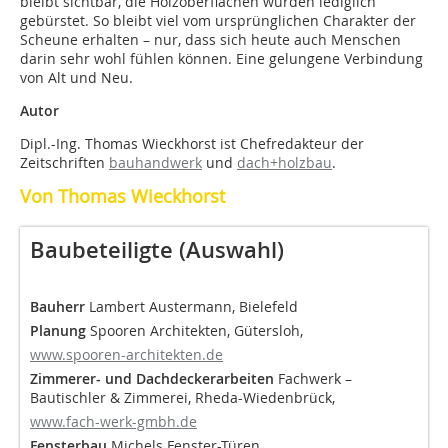
bleibt sichtbar, die Holzoberflächen wurden lediglich
gebürstet. So bleibt viel vom ursprünglichen Charakter der
Scheune erhalten – nur, dass sich heute auch Menschen
darin sehr wohl fühlen können. Eine gelungene Verbindung
von Alt und Neu.
Autor
Dipl.-Ing. Thomas Wieckhorst ist Chefredakteur der
Zeitschriften
bauhandwerk
und
dach+holzbau
.
Von Thomas Wieckhorst
Baubeteiligte (Auswahl)
Bauherr
Lambert Austermann, Bielefeld
Planung
Spooren Architekten, Gütersloh,
www.spooren-architekten.de
Zimmerer- und Dachdeckerarbeiten
Fachwerk –
Bautischler & Zimmerei, Rheda-Wiedenbrück,
www.fach-werk-gmbh.de
Fensterbau
Michels Fenster-Türen,