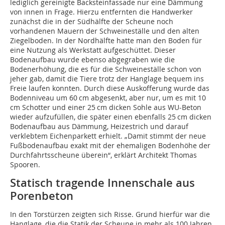
lediglich gereinigte Backsteinfassade nur eine Dämmung
von innen in Frage. Hierzu entfernten die Handwerker
zunächst die in der Südhälfte der Scheune noch
vorhandenen Mauern der Schweineställe und den alten
Ziegelboden. In der Nordhälfte hatte man den Boden für
eine Nutzung als Werkstatt aufgeschüttet. Dieser
Bodenaufbau wurde ebenso abgegraben wie die
Bodenerhöhung, die es für die Schweineställe schon von
jeher gab, damit die Tiere trotz der Hanglage bequem ins
Freie laufen konnten. Durch diese Auskofferung wurde das
Bodenniveau um 60 cm abgesenkt, aber nur, um es mit 10
cm Schotter und einer 25 cm dicken Sohle aus WU-Beton
wieder aufzufüllen, die später einen ebenfalls 25 cm dicken
Bodenaufbau aus Dämmung, Heizestrich und darauf
verklebtem Eichenparkett erhielt. „Damit stimmt der neue
Fußbodenaufbau exakt mit der ehemaligen Bodenhöhe der
Durchfahrtsscheune überein“, erklärt Architekt Thomas
Spooren.
Statisch tragende Innenschale aus
Porenbeton
In den Torstürzen zeigten sich Risse. Grund hierfür war die
Hanglage, die die Statik der Scheune in mehr als 100 Jahren