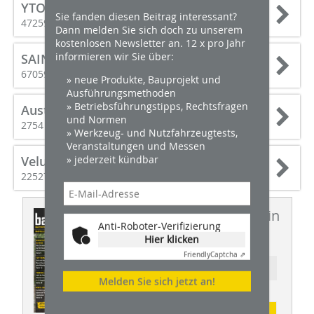
YTONG Porenbeton
Sie fanden diesen Beitrag interessant?
47259 Duisburg
Dann melden Sie sich doch zu unserem
kostenlosen Newsletter an. 12 x pro Jahr
informieren wir Sie über:
SAINT-GOBAIN ISOVER G+H AG
67059 Ludwigshafen
» neue Produkte, Bauprojekt und
Ausführungsmethoden
» Betriebsführungstipps, Rechtsfragen
Austrotherm GmbH
und Normen
2754 Waldegg/Wopfing
» Werkzeug- und Nutzfahrzeugtests,
Veranstaltungen und Messen
» jederzeit kündbar
Velux Deutschland GmbH
22527 Hamburg
Dieser Artikel erschien in
Anti-Roboter-Verifizierung
BHW 1-2/2019
Hier klicken
Friendly
Captcha ⇗
Ressort: BAUSTELLE DES MONATS
Melden Sie sich jetzt an!
Abonnement