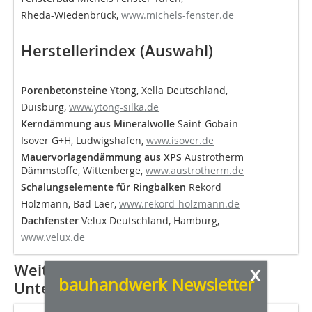
Rheda-Wiedenbrück,
www.michels-fenster.de
Herstellerindex (Auswahl)
Porenbetonsteine
Ytong, Xella Deutschland,
Duisburg,
www.ytong-silka.de
Kerndämmung aus Mineralwolle
Saint-Gobain
Isover G+H, Ludwigshafen,
www.isover.de
Mauervorlagendämmung aus XPS
Austrotherm
Dämmstoffe, Wittenberge,
www.austrotherm.de
Schalungselemente für Ringbalken
Rekord
Holzmann, Bad Laer,
www.rekord-holzmann.de
Dachfenster
Velux Deutschland, Hamburg,
www.velux.de
Weitere Informationen zu den
x
bauhandwerk Newsletter
Unternehmen