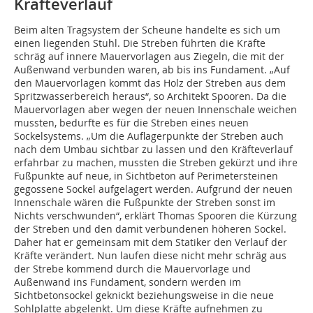
Kräfteverlauf
Beim alten Tragsystem der Scheune handelte es sich um
einen liegenden Stuhl. Die Streben führten die Kräfte
schräg auf innere Mauervorlagen aus Ziegeln, die mit der
Außenwand verbunden waren, ab bis ins Fundament. „Auf
den Mauervorlagen kommt das Holz der Streben aus dem
Spritzwasserbereich heraus“, so Architekt Spooren. Da die
Mauervorlagen aber wegen der neuen Innenschale weichen
mussten, bedurfte es für die Streben eines neuen
Sockelsystems. „Um die Auflagerpunkte der Streben auch
nach dem Umbau sichtbar zu lassen und den Kräfteverlauf
erfahrbar zu machen, mussten die Streben gekürzt und ihre
Fußpunkte auf neue, in Sichtbeton auf Perimetersteinen
gegossene Sockel aufgelagert werden. Aufgrund der neuen
Innenschale wären die Fußpunkte der Streben sonst im
Nichts verschwunden“, erklärt Thomas Spooren die Kürzung
der Streben und den damit verbundenen höheren Sockel.
Daher hat er gemeinsam mit dem Statiker den Verlauf der
Kräfte verändert. Nun laufen diese nicht mehr schräg aus
der Strebe kommend durch die Mauervorlage und
Außenwand ins Fundament, sondern werden im
Sichtbetonsockel geknickt beziehungsweise in die neue
Sohlplatte abgelenkt. Um diese Kräfte aufnehmen zu