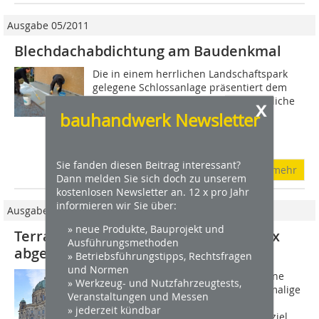
Ausgabe 05/2011
Blechdachabdichtung am Baudenkmal
Die in einem herrlichen Landschaftspark
gelegene Schlossanlage präsentiert dem
Besucher unter anderem eine beachtliche
x
Jugendstilbibliothek und eine
bauhandwerk Newsletter
Gemäldegalerie. Um die
kunsthistorischen...
Sie fanden diesen Beitrag interessant?
mehr
Dann melden Sie sich doch zu unserem
kostenlosen Newsletter an. 12 x pro Jahr
informieren wir Sie über:
Ausgabe 04/2019
» neue Produkte, Bauprojekt und
Terrasse des Berliner Doms mit Triflex
Ausführungsmethoden
abgedichtet
» Betriebsführungstipps, Rechtsfragen
und Normen
Seine traditionsreiche Geschichte, seine
» Werkzeug- und Nutzfahrzeugtests,
besondere Architektur und seine einmalige
Veranstaltungen und Messen
Lage direkt an der Spree machen den
» jederzeit kündbar
Berliner Dom zum beliebten Ausflugsziel