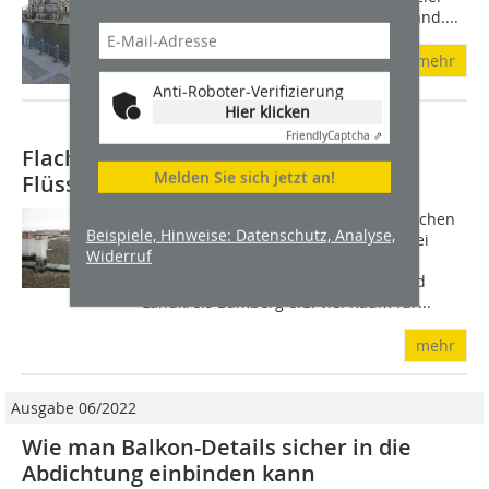
von Besuchern aus dem In- und Ausland....
mehr
Anti-Roboter-Verifizierung
Hier klicken
Friendly
Captcha ⇗
Flachdachsanierung mit
Melden Sie sich jetzt an!
Flüssigabdichtung
Inmitten von großflächigen Grünbereichen
Beispiele, Hinweise: Datenschutz, Analyse,
an der Hans-Böckler-Straße bieten drei
Widerruf
parallele Gebäuderiegel der
Baugenossenschaft für den Stadt- und
Landkreis Bamberg e.G. viel Raum für...
mehr
Ausgabe 06/2022
Wie man Balkon-Details sicher in die
Abdichtung einbinden kann