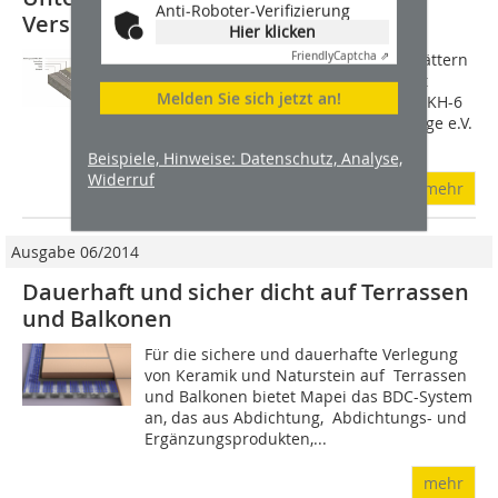
Anti-Roboter-Verifizierung
Versiegelung und Beschichtung
Hier klicken
Gemäß den Richtlinien und Arbeitsblättern
Friendly
Captcha ⇗
A80 und A81 der Arbeitsgemeinschaft
Melden Sie sich jetzt an!
Industriebau e.V. (AGI) sowie KH-0 bis KH-6
vom Bundesverband Estrich und Beläge e.V.
(BEB) müssen Untergründe vor...
Beispiele, Hinweise: Datenschutz, Analyse,
Widerruf
mehr
Ausgabe 06/2014
Dauerhaft und sicher dicht auf Terrassen
und Balkonen
Für die sichere und dauerhafte Verlegung
von Keramik und Naturstein auf Terrassen
und Balkonen bietet Mapei das BDC-System
an, das aus Abdichtung, Abdichtungs- und
Ergänzungsprodukten,...
mehr