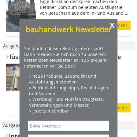
Lage direkt an der Spree machen den
Berliner Dom zum beliebten Ausflugsziel
von Besuchern aus dem In- und Ausland....
x
mehr
bauhandwerk Newsletter
Ausgabe 12/2012
Sie fanden diesen Beitrag interessant?
Dann melden Sie sich doch zu unserem
Flüssige Abdichtung, trockene Balkone
kostenlosen Newsletter an. 12 x pro Jahr
informieren wir Sie über:
Das ganze Jahr über sind Balkone,
Terrassen und Loggien der Witterung
» neue Produkte, Bauprojekt und
ausgesetzt. Aus diesem Grund sind
Ausführungsmethoden
Feuchteschäden am Material eine der
» Betriebsführungstipps, Rechtsfragen
häufigsten Ursachen für
und Normen
Balkonsanierungen. Oft wird eine...
» Werkzeug- und Nutzfahrzeugtests,
Veranstaltungen und Messen
mehr
» jederzeit kündbar
Ausgabe 04/2017
Untergrundprüfung von Böden vor