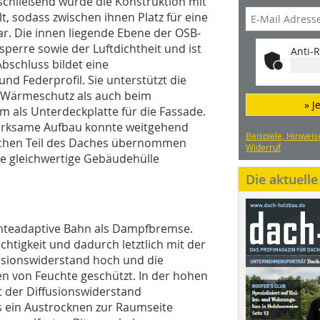
schließend wurde die Konstruktion mit
, sodass zwischen ihnen Platz für eine
r. Die innen liegende Ebene der OSB-
erre sowie der Luftdichtheit und ist
Anti-R
bschluss bildet eine
d Federprofil. Sie unterstützt die
 Wärmeschutz als auch beim
» J
m als Unterdeckplatte für die Fassade.
wirksame Aufbau konnte weitgehend
Beispiele, Hinweis
lachen Teil des Daches übernommen
Widerruf
le gleichwertige Gebäudehülle
Die aktuell
uchteadaptive Bahn als Dampfbremse.
uchtigkeit und dadurch letztlich mit der
ffusionswiderstand hoch und die
en von Feuchte geschützt. In der hohen
t der Diffusionswiderstand
s ein Austrocknen zur Raumseite