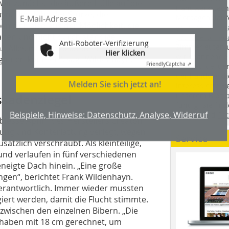
wir zunächst die äußere Hülle auf die
Handwerkstechn
ayn. Die Höhe der Stürze, die
Montageabläufe
 sich also aus der Möglichkeit, die
youtube.com/
alten und nicht durch ständige
youtube.com/d
Anti-Roboter-Verifizierung
Zimmerleuten 
n. „Alles musste zusammenpassen,
Hier klicken
wir spannende 
ginnen konnten“, sagt Wildenhayn.
Friendly
Captcha ⇗
holzbau.de
, de
der handwerkl
Melden Sie sich jetzt an!
interessierte H
unserem Blog
ssadenziegel
fündig. Sie fi
Beispiele, Hinweise: Datenschutz, Analyse, Widerruf
Twitter
und
Fa
blesse April“, des Herstellers Creaton
tung und Konterlattung verlegt, wegen
Service
ätzlich verschraubt. Als kleinteilige,
nd verlaufen in fünf verschiedenen
eneigte Dach hinein. „Eine große
ngen“, berichtet Frank Wildenhayn.
verantwortlich. Immer wieder mussten
giert werden, damit die Flucht stimmte.
wischen den einzelnen Bibern. „Die
ir haben mit 18 cm gerechnet, um