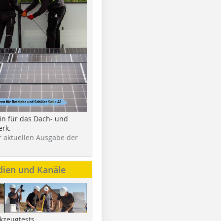
in für das Dach- und
rk.
r aktuellen Ausgabe der
dien und Kanäle
kzeugtests,