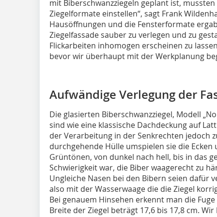
mit Biberschwanzziegeln geplant ist, mussten 
Ziegelformate einstellen“, sagt Frank Wildenh
Hausöffnungen und die Fensterformate ergaben
Ziegelfassade sauber zu verlegen und zu gest
Flickarbeiten inhomogen erscheinen zu lasse
bevor wir überhaupt mit der Werkplanung be
Aufwändige Verlegung der Fa
Die glasierten Biberschwanzziegel, Modell „No
sind wie eine klassische Dachdeckung auf Lat
der Verarbeitung in der Senkrechten jedoch zus
durchgehende Hülle umspielen sie die Ecken u
Grüntönen, von dunkel nach hell, bis in das g
Schwierigkeit war, die Biber waagerecht zu hä
Ungleiche Nasen bei den Bibern seien dafür 
also mit der Wasserwaage die die Ziegel korri
Bei genauem Hinsehen erkennt man die Fuge z
Breite der Ziegel beträgt 17,6 bis 17,8 cm. W