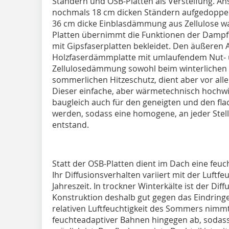
Ständern und OSB-Platten als Versteifung. An
nochmals 18 cm dicken Ständern aufgedoppelt
36 cm dicke Einblasdämmung aus Zellulose wa
Platten übernimmt die Funktionen der Dampfsp
mit Gipsfaserplatten bekleidet. Den äußeren A
Holzfaserdämmplatte mit umlaufendem Nut- un
Zellulosedämmung sowohl beim winterlichen
sommerlichen Hitzeschutz, dient aber vor alle
Dieser einfache, aber wärmetechnisch hoch
baugleich auch für den geneigten und den f
werden, sodass eine homogene, an jeder Stel
entstand.
Statt der OSB-Platten dient im Dach eine fe
Ihr Diffusionsverhalten variiert mit der Luftfe
Jahreszeit. In trockner Winterkälte ist der Di
Konstruktion deshalb gut gegen das Eindring
relativen Luftfeuchtigkeit des Sommers nimm
feuchteadaptiver Bahnen hingegen ab, sodas