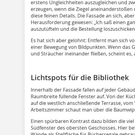
erstens Ungleichheiten auszugleichen und zwe
erzeugen, wenn die Ziegel aneinanderstoßen o
diese feinen Details. Die Fassade an sich, aber
Herausforderung gewesen: „Ich saß einen gan
auszutüfteln und die Bestellung loszuschicke
Es hat sich aber gelohnt: Entfernt man sich v
einer Bewegung von Bildpunkten. Wenn das
und Sträucher ineinander fließen, scheint es, 
Lichtspots für die Bibliothek
Innerhalb der Fassade fallen auf jeder Gebäud
Raumbreite füllende Fenster auf. Von der Küc
auf die westlich anschließende Terrasse, vo
Arbeitszimmer schaut man über die Baumwipf
Einen spürbaren Kontrast dazu bilden die vie
Südfenster des obersten Geschosses. Hier befin
Wände als Stellfläche für Bücherregale gebrau