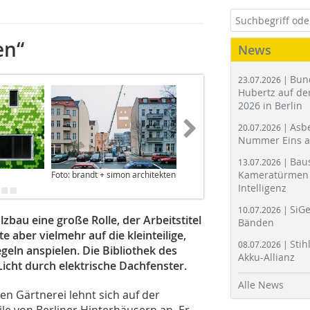
en“
News
Bun
23.07.2026 |
Hubertz auf der
2026 in Berlin
Asbe
20.07.2026 |
Nummer Eins 
Bau
13.07.2026 |
Kameratürmen 
Foto: brandt + simon architekten
Foto: brandt + simon architekten
Intelligenz
SiGe
10.07.2026 |
zbau eine große Rolle, der Arbeitstitel
Bänden
e aber vielmehr auf die kleinteilige,
Stih
08.07.2026 |
eln anspielen. Die Bibliothek des
Akku-Allianz
icht durch elektrische Dachfenster.
Alle News
n Gärtnerei lehnt sich auf der
le von Berliner Hinterhäusern an. Er