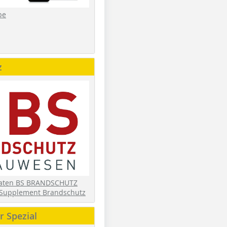
be
z
daten BS BRANDSCHUTZ
Supplement Brandschutz
 Spezial