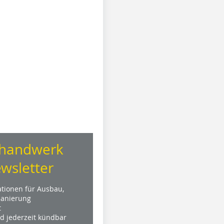
handwerk
wsletter
ationen für Ausbau,
anierung
t
nd jederzeit kündbar