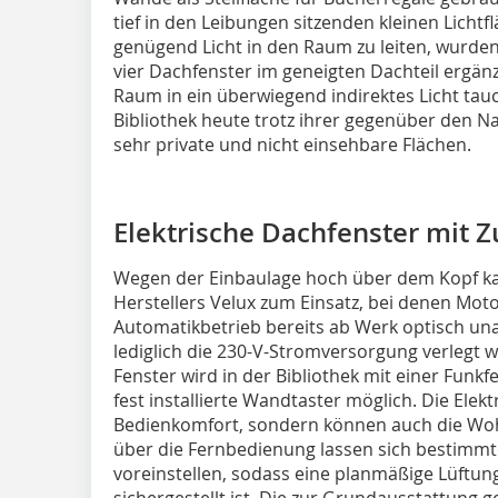
tief in den Leibungen sitzenden kleinen Lic
genügend Licht in den Raum zu leiten, wurden
vier Dachfenster im geneigten Dachteil ergänzt
Raum in ein überwiegend indirektes Licht tau
Bibliothek heute trotz ihrer gegenüber den N
sehr private und nicht einsehbare Flächen.
Elektrische Dachfenster mit 
Wegen der Einbaulage hoch über dem Kopf ka
Herstellers Velux zum Einsatz, bei denen Mot
Automatikbetrieb bereits ab Werk optisch unau
lediglich die 230-V-Stromversorgung verlegt 
Fenster wird in der Bibliothek mit einer Funkf
fest installierte Wandtaster möglich. Die Ele
Bedienkomfort, sondern können auch die W
über die Fernbedienung lassen sich bestimmte
voreinstellen, sodass eine planmäßige Lüftu
sichergestellt ist. Die zur Grundausstattun