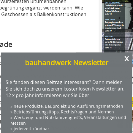
mit wurzelfesten Bitumenbahnen
hbegrünung ergänzt werden kann. Wie
n Geschossen als Balkenkonstruktionen
sade
x
r Überlegungen zur Fassade. „Das
bauhandwerk Newsletter
olzkonstruktion im
enen Längenänderungen verlangen nach
Das Profimagaz
beschreiben die Verantwortlichen von
Holzbauhandwe
Sie fanden diesen Beitrag interessant? Dann melden
orgehen. Mit der Eindeckung aus
Hier geht es zu
Sie sich doch zu unserem kostenlosen Newsletter an.
dach+holzbau.
 dauerhafte Lösung gefunden, die
12 x pro Jahr informieren wir Sie über:
egungen in den Bauteilen schadensfrei
Weitere Me
ngfristig wartungsarmen Wetterschutz
» neue Produkte, Bauprojekt und Ausführungsmethoden
lunternehmer, Dipl.-Ing. für Hochbau,
» Betriebsführungstipps, Rechtsfragen und Normen
rte und selbst die Zimmerer- und
» Werkzeug- und Nutzfahrzeugtests, Veranstaltungen und
 Planung wurde intensiv mit den
Messen
r wussten, dass eine Ziegelfassade
» jederzeit kündbar
Videos von Wer