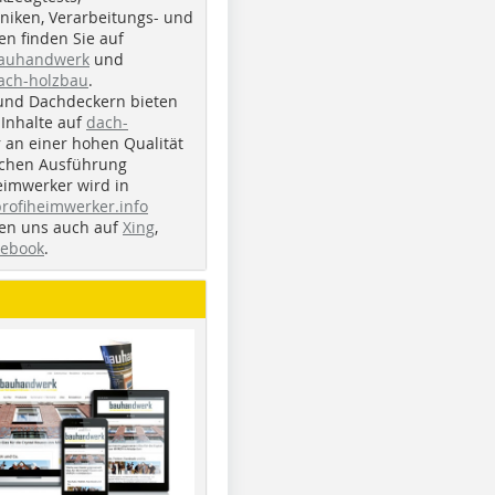
iken, Verarbeitungs- und
n finden Sie auf
bauhandwerk
und
ach-holzbau
.
und Dachdeckern bieten
Inhalte auf
dach-
r an einer hohen Qualität
ichen Ausführung
eimwerker wird in
profiheimwerker.info
nden uns auch auf
Xing
,
cebook
.