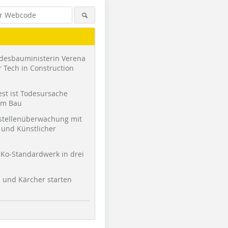
desbauministerin Verena
 Tech in Construction
st ist Todesursache
am Bau
stellenüberwachung mit
und Künstlicher
Foto: brandt + simon architekten
Foto: brandt + simon architekten
Foto: Velu
Ko-Standardwerk in drei
l und Kärcher starten