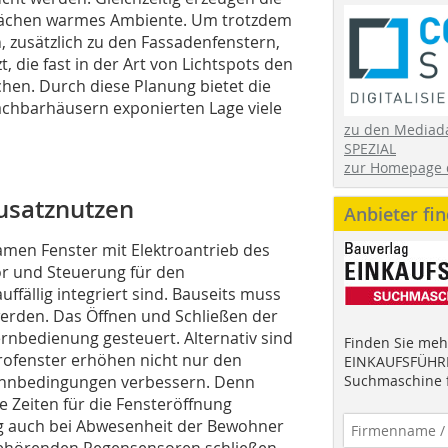
htflächen warmes Ambiente. Um trotzdem
, zusätzlich zu den Fassadenfenstern,
, die fast in der Art von Lichtspots den
chen. Durch diese Planung bietet die
achbarhäusern exponierten Lage viele
zu den Mediad
SPEZIAL
zur Homepage 
Zusatznutzen
Anbieter fi
men Fenster mit Elektroantrieb des
or und Steuerung für den
ffällig integriert sind. Bauseits muss
werden. Das Öffnen und Schließen der
ernbedienung gesteuert. Alternativ sind
Finden Sie mehr
ktrofenster erhöhen nicht nur den
EINKAUFSFÜHRE
ohnbedingungen verbessern. Denn
Suchmaschine f
 Zeiten für die Fensteröffnung
ng auch bei Abwesenheit der Bewohner
g gehörenden Regensensoren schließen