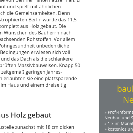
uf und spielt mit ähnlichen
ch die Gemeinsamkeiten. Denn
strophierten Berlin wurde das 11,5
komplett aus Holz gebaut. Die
den Wünschen des Bauherrn nach
achsenden Rohstoffen. Vor allem
r Wohngesundheit unbedenkliche
Bedingungen erwiesen sich voll
und das Dach als die schlankere
eprüften Massivbauweisen. Knapp 50
zeitgemäß geringen Jahres-
 erlaubten sie eine platzsparende
im Haus und einem dreiseitig
bau
Ne
» Profi-Inform
aus Holz gebaut
Neubau und S
» 1 x im Mona
stelle zunächst mit 18 cm dicken
» kostenlos u