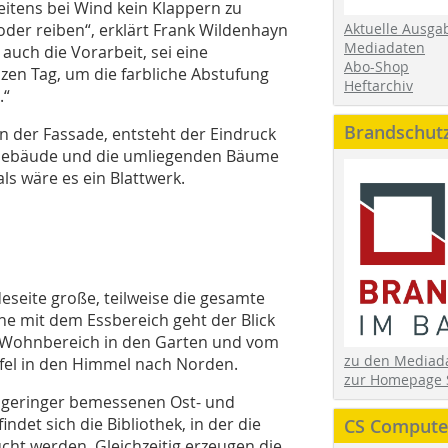
itens bei Wind kein Klappern zu
der reiben“, erklärt Frank Wildenhayn
Aktuelle Ausga
Mediadaten
 auch die Vorarbeit, sei eine
Abo-Shop
zen Tag, um die farbliche Abstufung
Heftarchiv
n.“
Brandschut
on der Fassade, entsteht der Eindruck
 Gebäude und die umliegenden Bäume
als wäre es ein Blattwerk.
eseite große, teilweise die gesamte
he mit dem Essbereich geht der Blick
m Wohnbereich in den Garten und vom
zu den Media
el in den Himmel nach Norden.
zur Homepage 
l geringer bemessenen Ost- und
det sich die Bibliothek, in der die
CS Computer
cht werden. Gleichzeitig erzeugen die