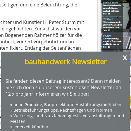
seitigen und eine Beleuchtung, die
echter und Künstler H. Peter Sturm mit
rt eingeflochten. Zunächst wurden vor
n Bogenenden Rahmenhölzer für die
ntiert, vor Ort vorgebohrt und in
ten fixiert. Entlang der Seitenflächen
die die Flechtweiden gesteckt werden
x
bauhandwerk Newsletter
 denken ist, müssen die Weiden in
ewässert und anschließend über Nacht
Das Profimagaz
se beiden vorbereitenden
Holzbauhandwe
Der Schwefeldampf reinigt darüber
Sie fanden diesen Beitrag interessant? Dann melden
Hier geht es zu
ie es die Flechter nennen.
Sie sich doch zu unserem kostenlosen Newsletter an.
dach+holzbau.
12 x pro Jahr informieren wir Sie über:
n anschließend nebeneinander platziert
Weitere Me
en, waagerecht verlaufenden Weiden.
» neue Produkte, Bauprojekt und Ausführungsmethoden
» Betriebsführungstipps, Rechtsfragen und Normen
 als traditionelles Zäunergeflecht
» Werkzeug- und Nutzfahrzeugtests, Veranstaltungen und
ken parallel zum Bogenverlauf zu
Messen
it alle dreißig bis vierzig Zentimeter
» jederzeit kündbar
en Sturm und sein Mitarbeiter eine
Videos von Wer