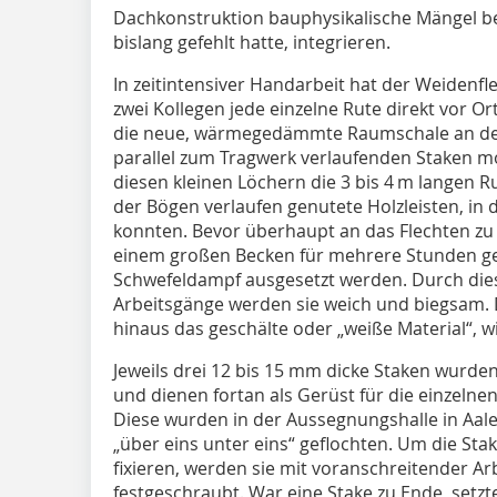
Dachkonstruktion bauphysikalische Mängel be
bislang gefehlt hatte, integrieren.
In zeitintensiver Handarbeit hat der Weidenfl
zwei Kollegen jede einzelne Rute direkt vor O
die neue, wärmegedämmte Raumschale an de
parallel zum Tragwerk verlaufenden Staken mo
diesen kleinen Löchern die 3 bis 4 m langen Ru
der Bögen verlaufen genutete Holzleisten, in 
konnten. Bevor überhaupt an das Flechten zu
einem großen Becken für mehrere Stunden g
Schwefeldampf ausgesetzt werden. Durch die
Arbeitsgänge werden sie weich und biegsam. 
hinaus das geschälte oder „weiße Material“, w
Jeweils drei 12 bis 15 mm dicke Staken wurde
und dienen fortan als Gerüst für die einzeln
Diese wurden in der Aussegnungshalle in Aalen
„über eins unter eins“ geflochten. Um die Sta
fixieren, werden sie mit voranschreitender Arbe
festgeschraubt. War eine Stake zu Ende, setzt