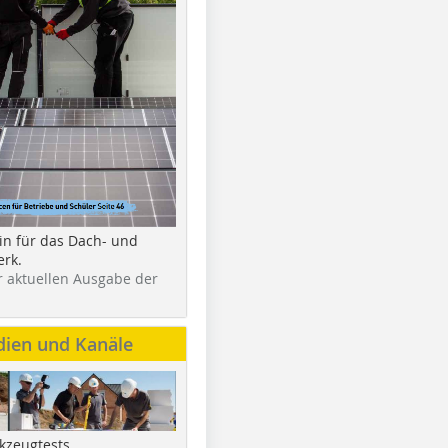
in für das Dach- und
rk.
r aktuellen Ausgabe der
dien und Kanäle
kzeugtests,