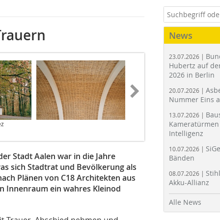
Trauern
News
Bun
23.07.2026 |
Hubertz auf der
2026 in Berlin
Asbe
20.07.2026 |
Nummer Eins 
Bau
13.07.2026 |
Kameratürmen 
ez
Foto: C18 Architekten
Intelligenz
SiGe
10.07.2026 |
r Stadt Aalen war in die Jahre
Bänden
 sich Stadtrat und Bevölkerung als
Stih
08.07.2026 |
nach Plänen von C18 Architekten aus
Akku-Allianz
den Innenraum ein wahres Kleinod
Alle News
mit Trauer, Abschied nehmen und