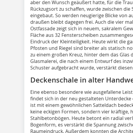
aber den Wunsch geäußert hatte, für die Tra
Rückzugsort zu schaffen, wurde zwischen die
eingebaut. So werden neugierige Blicke von a
draußen bleibt dagegen frei. Auch die vier ma
Ostfassade zeigt sich in neuem, sakralem Ge
Fläche aus 32 Fensterscheiben zusammengesetz
Eindruck der Kleinteiligkeit. Heute wirkt die 
Pfosten und Riegel sind breiter als statisch 
zu einem großen Kreuz, hinter dem das Glas 
Glasmalerei, die nach einem Entwurf des inz
Schuster aufgebracht wurde, verstärkt diesen
Deckenschale in alter Handw
Eine ebenso besondere wie ausgefallene Lei
findet sich in der neu gestalteten Unterdeck
ist mit einem gewöhnlichen Satteldach bede
keine eckigen Formen, sondern vier kräftige, 
Stahlbetonbögen. Heute betont ein radial ver
Bogenform, es verstärkt die Spannung zwisc
Raumeindruck. Außerdem konnten die Archite