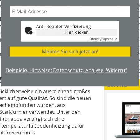
Handwerkstechn
eiterliefen. Besonders problematisch
Montageabläufe
das auf der Rückseite des Geflechts
youtube.com/
essen Verbindung das Vlies akus-tisch
youtube.com/d
stoffplatte als oberste Schicht der
Anti-Roboter-Verifizierung
Zimmerleuten 
Hier klicken
ehen. Darüber hinaus durfte es sich
wir spannende 
winde der sich eindrehenden Schrauben
Friendly
Captcha ⇗
holzbau.de
, de
der handwerkl
 hilfreich ausgeprägtes
Melden Sie sich jetzt an!
interessierte H
ng versierter Handwerker sein können.
unserem Blog
fündig. Sie fi
Beispiele, Hinweise: Datenschutz, Analyse, Widerruf
Twitter
und
Fa
g
Service
lücklicherweise ein ausreichend großes
t auf gute Qualität. So sind die neuen
 nachempfunden wurden, aus
 Starkfurnier verwendet. Unter den
ndnappa verbirgt sich eine
dertemperaturfußbodenheizung dafür
ht frieren muss.