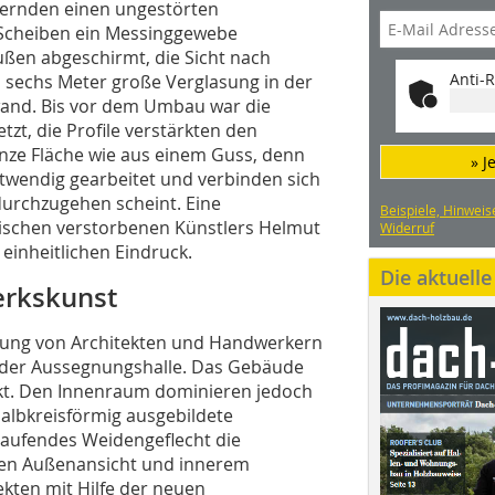
uernden einen ungestörten
 Scheiben ein Messinggewebe
ußen abgeschirmt, die Sicht nach
Anti-R
l sechs Meter große Verglasung in der
wand. Bis vor dem Umbau war die
t, die Profile verstärkten den
ganze Fläche wie aus einem Guss, denn
» J
notwendig gearbeitet und verbinden sich
durchzugehen scheint. Eine
Beispiele, Hinweis
wischen verstorbenen Künstlers Helmut
Widerruf
 einheitlichen Eindruck.
Die aktuell
erkskunst
stung von Architekten und Handwerkern
e der Aussegnungshalle. Das Gebäude
ckt. Den Innenraum dominieren jedoch
halbkreisförmig ausgebildete
laufendes Weidengeflecht die
hen Außenansicht und innerem
kten mit Hilfe der neuen