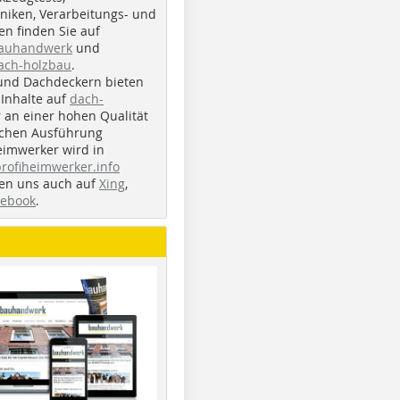
iken, Verarbeitungs- und
n finden Sie auf
bauhandwerk
und
ach-holzbau
.
und Dachdeckern bieten
Inhalte auf
dach-
r an einer hohen Qualität
ichen Ausführung
eimwerker wird in
profiheimwerker.info
nden uns auch auf
Xing
,
cebook
.