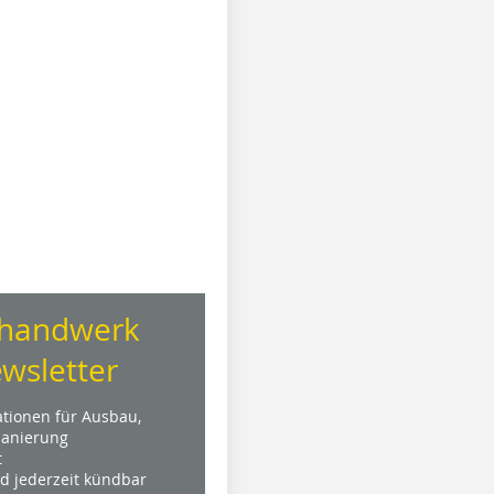
handwerk
wsletter
ationen für Ausbau,
anierung
t
nd jederzeit kündbar