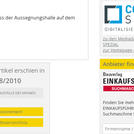
riss der Aussegnungshalle auf dem
zu den Mediad
SPEZIAL
zur Homepage 
Anbieter fi
tikel erschien in
8/2010
BAUSTELLE DES MONATS
Finden Sie mehr
EINKAUFSFÜHRE
bonnement
Suchmaschine f
ltsverzeichnis