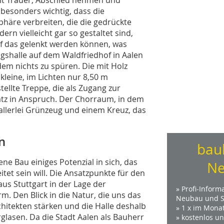
 besonders wichtig, dass die
häre verbreiten, die die gedrückte
n vielleicht gar so gestaltet sind,
f das gelenkt werden können, was
shalle auf dem Waldfriedhof in Aalen
em nichts zu spüren. Die mit Holz
 kleine, im Lichten nur 8,50 m
ellte Treppe, die als Zugang zur
tz in Anspruch. Der Chorraum, in dem
 allerlei Grünzeug und einem Kreuz, das
n
bau
ne Bau einiges Potenzial in sich, das
Ne
t sein will. Die Ansatzpunkte für den
s Stuttgart in der Lage der
» Profi-Inform
. Den Blick in die Natur, die uns das
Neubau und S
hitekten stärken und die Halle deshalb
» 1 x im Mona
glasen. Da die Stadt Aalen als Bauherr
» kostenlos u