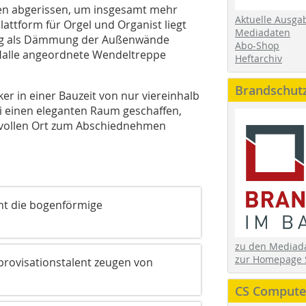
den abgerissen, um insgesamt mehr
Aktuelle Ausga
lattform für Orgel und Organist liegt
Mediadaten
eitig als Dämmung der Außenwände
Abo-Shop
 Halle angeordnete Wendeltreppe
Heftarchiv
Brandschut
r in einer Bauzeit von nur viereinhalb
i einen eleganten Raum geschaffen,
evollen Ort zum Abschiednehmen
ont die bogenförmige
zu den Media
zur Homepage 
rovisationstalent zeugen von
CS Computer