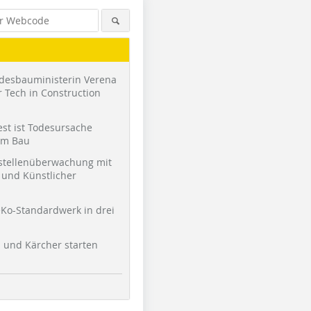
desbauministerin Verena
 Tech in Construction
st ist Todesursache
am Bau
stellenüberwachung mit
und Künstlicher
Fotos: C18 Architekten
Ko-Standardwerk in drei
l und Kärcher starten