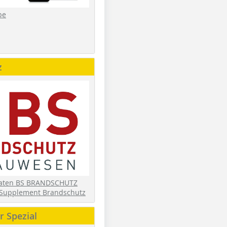
be
z
daten BS BRANDSCHUTZ
Supplement Brandschutz
 Spezial