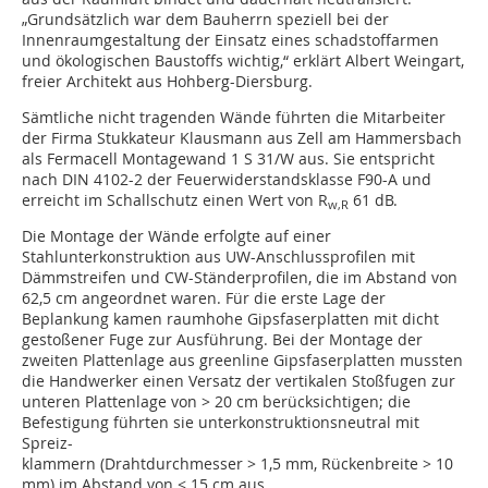
„Grundsätzlich war dem Bauherrn speziell bei der
Innenraumgestaltung der Einsatz eines schadstoffarmen
und ökologischen Baustoffs wichtig,“ erklärt Albert Weingart,
freier Architekt aus Hohberg-Diersburg.
Sämtliche nicht tragenden Wände führten die Mitarbeiter
der Firma Stukkateur Klausmann aus Zell am Hammersbach
als Fermacell Montagewand 1 S 31/W aus. Sie entspricht
nach DIN 4102-2 der Feuerwiderstandsklasse F90-A und
erreicht im Schallschutz einen Wert von R
61 dB.
w,R
Die Montage der Wände erfolgte auf einer
Stahlunterkonstruktion aus UW-Anschlussprofilen mit
Dämmstreifen und CW-Ständerprofilen, die im Abstand von
62,5 cm angeordnet waren. Für die erste Lage der
Beplankung kamen raumhohe Gipsfaserplatten mit dicht
gestoßener Fuge zur Ausführung. Bei der Montage der
zweiten Plattenlage aus greenline Gipsfaserplatten mussten
die Handwerker einen Versatz der vertikalen Stoßfugen zur
unteren Plattenlage von > 20 cm berücksichtigen; die
Befestigung führten sie unterkonstruktionsneutral mit
Spreiz-
klammern (Drahtdurchmesser > 1,5 mm, Rückenbreite > 10
mm) im Abstand von < 15 cm aus.