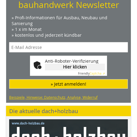
bauhandwerk Newsletter
» Profi-Informationen für Ausbau, Neubau und
Sanierung
» 1 x im Monat
» kostenlos und jederzeit kündbar
Anti-Roboter-Verifizierung
Hier klicken
Friendly
Captcha ⇗
» Jetzt anmelden!
Beispiele, Hinweise: Datenschutz, Analyse, Widerruf
Die aktuelle dach+holzbau