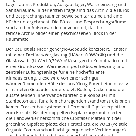
Lagerräume, Produktion, Ausgabelager, Wareneingang und
Sanitärräume. In der ersten Etage sind das Archiv, die Büros
und Besprechungsräumen sowie Sanitärräume und eine
Küche untergebracht. Die Büros- und Besprechungsräume
sind an den Außenwänden angeordnet, das fens-
terlose Archiv bildet einen geschlossenen Block in der
Raummitte.
Der Bau ist als Niedrigenergie-Gebäude konzipiert. Fenster
mit einer Dreifach-Verglasung (U-Wert 0,9W/m²K) und die
Glasfassade (U-Wert 0,79W/m²K) sorgen in Kombination mit
einer Grundwasser-Wärmepumpe, Fußbodenheizung und
zentraler Lüftungsanlage für eine hocheffiziente
Klimatisierung. Diese wird von einer sehr gut
wärmedämmenden Hülle des aus Ytong Porenbeton massiv
errichteten Gebäudes unterstützt. Böden, Decken und die
aussteifenden Innenwände führten die Rohbauer mit
Stahlbeton aus, für alle nichttragenden Wandkonstruktionen
kamen Trockenbausysteme mit Fermacell Gipsfaserplatten
zum Einsatz. Bei der doppelten Beplankungkombinierten
die Handwerker herkömmliche Gipsfaser-Platten mit der
greenline Gipsfaserplatte des Herstellers, die VOCs (Volatile
Organic Compounds = flüchtige organische Verbindungen)
aus der Raumluft bindet und dauerhaft neutralisiert.