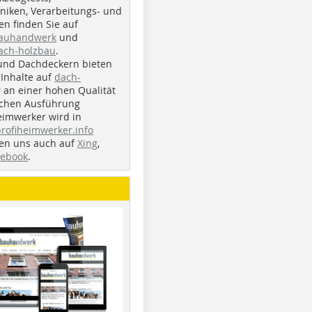
iken, Verarbeitungs- und
n finden Sie auf
bauhandwerk
und
ach-holzbau
.
und Dachdeckern bieten
Inhalte auf
dach-
r an einer hohen Qualität
ichen Ausführung
eimwerker wird in
profiheimwerker.info
nden uns auch auf
Xing
,
cebook
.