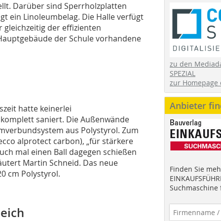
t. Darüber sind Sperrholzplatten
lgt ein Linoleumbelag. Die Halle verfügt
leichzeitig der effizienten
m Hauptgebäude der Schule vorhandene
zu den Mediad
SPEZIAL
zur Homepage 
Anbieter fi
zeit hatte keinerlei
komplett saniert. Die Außenwände
mverbundsystem aus Polystyrol. Zum
cco alprotect carbon), „für stärkere
ch mal einen Ball dagegen schießen
läutert Martin Schneid. Das neue
Finden Sie mehr
0 cm Polystyrol.
EINKAUFSFÜHRE
Suchmaschine f
leich