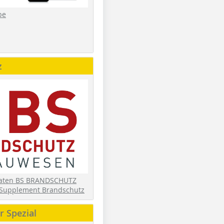
be
z
daten BS BRANDSCHUTZ
Supplement Brandschutz
 Spezial