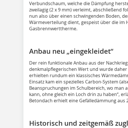
Verbundschaum, welche die Dämpfung herstell
zweilagig (2 x 9 mm) verleimt, abschließend fo
nun also über einen schwingenden Boden, der g
Wärmeverteilung dient, gespeist über die i
Gasbrennwerttherme.
Anbau neu „eingekleidet“
Der rein funktionale Anbau aus der Nachkriegs
denkmalpflegerischen Wert und wurde daher 
erhielten rundum ein klassisches Wärmedäm
Einsatz kam ein spezielles Carbon-System (alse
Beanspruchungen im Schulbereich, wo man au
kann, ohne gleich ein Loch drin zu haben“, er
Betondach erhielt eine Gefälledämmung aus 2
Historisch und zeitgemäß zug