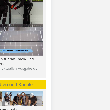
in für das Dach- und
rk.
r aktuellen Ausgabe der
dien und Kanäle
kzeugtests,