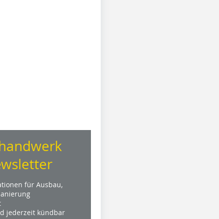
handwerk
wsletter
ationen für Ausbau,
anierung
t
nd jederzeit kündbar