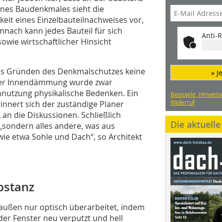
eines Baudenkmales sieht die
eit eines Einzelbauteilnachweises vor,
nach kann jedes Bauteil für sich
Anti-R
owie wirtschaftlicher Hinsicht
aus Gründen des Denkmalschutzes keine
» J
ner Innendämmung wurde zwar
ennutzung physikalische Bedenken. Ein
Beispiele, Hinweis
Widerruf
rinnert sich der zuständige Planer
an die Diskussionen. Schließlich
Die aktuell
sondern alles andere, was aus
wie etwa Sohle und Dach“, so Architekt
bstanz
ußen nur optisch überarbeitet, indem
der Fenster neu verputzt und hell