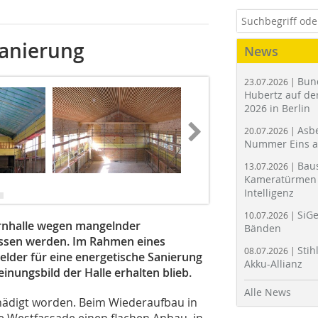
sanierung
News
Bun
23.07.2026 |
Hubertz auf der
2026 in Berlin
Asbe
20.07.2026 |
Nummer Eins 
Bau
13.07.2026 |
Kameratürmen 
Foto: Ohlmeier Architekten BDA
Intelligenz
SiGe
10.07.2026 |
Turnhalle wegen mangelnder
Bänden
issen werden. Im Rahmen eines
Stih
08.07.2026 |
elder für eine energetische Sanierung
Akku-Allianz
einungsbild der Halle erhalten blieb.
Alle News
chädigt worden. Beim Wiederaufbau in
te Westfassade einen flachen Anbau, in