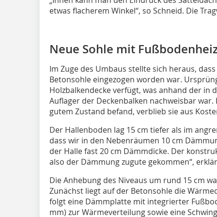
etwas flacherem Winkel“, so Schneid. Die Tra
Neue Sohle mit Fußbodenhei
Im Zuge des Umbaus stellte sich heraus, dass
Betonsohle eingezogen worden war. Ursprüngli
Holzbalkendecke verfügt, was anhand der i
Auflager der Deckenbalken nachweisbar war. 
gutem Zustand befand, verblieb sie aus Kost
Der Hallenboden lag 15 cm tiefer als im ang
dass wir in den Nebenräumen 10 cm Dämmung
der Halle fast 20 cm Dämmdicke. Der konstruk
also der Dämmung zugute gekommen“, erklärt
Die Anhebung des Niveaus um rund 15 cm wa
Zunächst liegt auf der Betonsohle die Wärm
folgt eine Dämmplatte mit integrierter Fußbod
mm) zur Wärmeverteilung sowie eine Schwin