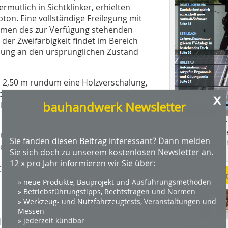
rmutlich in Sichtklinker, erhielten
ton. Eine vollständige Freilegung mit
hmen des zur Verfügung stehenden
der Zweifarbigkeit findet im Bereich
hung an den ursprünglichen Zustand
n 2,50 m rundum eine Holzverschalung,
erbesserung der Raumakustik bietet. Im
x
bauhandwerk Newsletter
e Innenwände neu verputzt und
Das Profimagaz
Holzbauhandwe
r vollständig erneuert. „Die
Sie fanden diesen Beitrag interessant? Dann melden
Hier geht es zu
hlich ist zu der alten Struktur, musste
Sie sich doch zu unserem kostenlosen Newsletter an.
dach+holzbau.
ls gegeben hinnehmen“, erklärt Martin
12 x pro Jahr informieren wir Sie über:
 Gliederung mit Doppelpfosten gewählt,
Weitere Me
» neue Produkte, Bauprojekt und Ausführungsmethoden
» Betriebsführungstipps, Rechtsfragen und Normen
» Werkzeug- und Nutzfahrzeugtests, Veranstaltungen und
Messen
ktion
» jederzeit kündbar
Videos von Wer