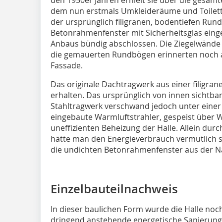
dem nun erstmals Umkleideräume und Toilett
der ursprünglich filigranen, bodentiefen R
Betonrahmenfenster mit Sicherheitsglas eing
Anbaus bündig abschlossen. Die Ziegelwände
die gemauerten Rundbögen erinnerten noch an
Fassade.
Das originale Dachtragwerk aus einer filigran
erhalten. Das ursprünglich von innen sichtbar
Stahltragwerk verschwand jedoch unter einer
eingebaute Warmluftstrahler, gespeist über W
uneffizienten Beheizung der Halle. Allein dur
hätte man den Energieverbrauch vermutlich 
die undichten Betonrahmenfenster aus der Na
Einzelbauteilnachweis
In dieser baulichen Form wurde die Halle noch
dringend anstehende energetische Sanierung 