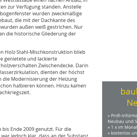
en zur Verfügung standen. Anstelle
undbogenfenster wurden zweckmäßige
ebaut, die mit der Dachkante des
 wurden außen weiß gestrichen. Nur
 die historische Gliederung der
en Holz-Stahl-Mischkonstruktion blieb
e genietete und lackierte
 holzverschalten Zwischendecke. Darin
asserzirkulation, dienten der höchst
ch die Modernisierung der Heizung
schon halbieren können. Hinzu kamen
bau
chkriegszeit.
Ne
» Profi-Inform
Neubau und S
» 1 x im Mona
 bis Ende 2009 genutzt. Für die
» kostenlos u
war jedoch klar, dass an der Substanz