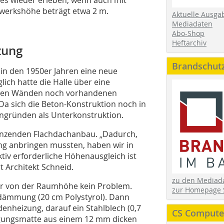
gwerkshöhe beträgt etwa 2 m.
Aktuelle Ausga
Mediadaten
Abo-Shop
Heftarchiv
zung
Brandschut
 in den 1950er Jahren eine neue
ch hatte die Halle über eine
n den Wänden noch vorhandenen
Da sich die Beton-Konstruktion noch in
engründen als Unterkonstruktion.
renzenden Flachdachanbau. „Dadurch,
 anbringen mussten, haben wir in
tiv erforderliche Höhenausgleich ist
 Architekt Schneid.
zu den Media
r von der Raumhöhe kein Problem.
zur Homepage 
edämmung (20 cm Polystyrol). Dann
enheizung, darauf ein Stahlblech (0,7
CS Computer
gungsmatte aus einem 12 mm dicken