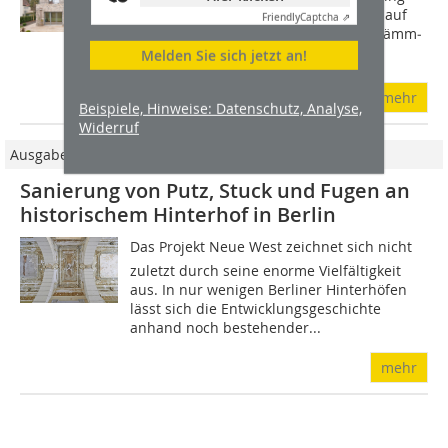
hat das Büro Schindhelm Architekten auf
Friendly
Captcha ⇗
die Ziegelbauweise gesetzt. Der mit Dämm­
stoffen gefüllte Ziegel Coriso...
Melden Sie sich jetzt an!
mehr
Beispiele, Hinweise: Datenschutz, Analyse,
Widerruf
Ausgabe 06/2017
Sanierung von Putz, Stuck und Fugen an
historischem Hinterhof in Berlin
Das Projekt Neue West zeichnet sich nicht
zuletzt durch seine enorme Vielfältigkeit
aus. In nur wenigen Berliner Hinterhöfen
lässt sich die Entwicklungsgeschichte
anhand noch bestehender...
mehr