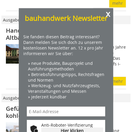
mehr
x
bauhandwerk Newsletter
Ausgabe 11/2011
Handwerkliche Rekonstruktion eines
Altbaus in Wismar
Sie fanden diesen Beitrag interessant?
Dann melden Sie sich doch zu unserem
Im kommenden Jahr ist es genau zehn Jahre
kostenlosen Newsletter an. 12 x pro Jahr
her, dass die UNESCO die Altstadt von
informieren wir Sie über:
Wismar zum Weltkulturerbe erklärte. Das
» neue Produkte, Bauprojekt und
heißt nicht, dass dort nun alles bis aufs i-
Ausführungsmethoden
Tüpfelchen saniert und...
» Betriebsführungstipps, Rechtsfragen
und Normen
mehr
» Werkzeug- und Nutzfahrzeugtests,
Veranstaltungen und Messen
» jederzeit kündbar
Ausgabe 04/2016
Gefüllte Dämmstoffziegel und
kohlegebrannte Wasserstrichziegel
Anti-Roboter-Verifizierung
Beim Bau eines Einfamilienhauses im
Hier klicken
Münchner Süden im Stadtteil Harlaching