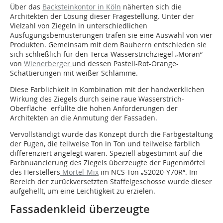
Über das
Backsteinkontor in Köln
näherten sich die
Architekten der Lösung dieser Fragestellung. Unter der
Vielzahl von Ziegeln in unterschiedlichen
Ausfugungsbemusterungen trafen sie eine Auswahl von vier
Produkten. Gemeinsam mit dem Bauherrn entschieden sie
sich schließlich für den Terca-Wasserstrichziegel „Moran“
von
Wienerberger
und dessen Pastell-Rot-Orange-
Schattierungen mit weißer Schlämme.
Diese Farblichkeit in Kombination mit der handwerklichen
Wirkung des Ziegels durch seine raue Wasserstrich-
Oberfläche erfüllte die hohen Anforderungen der
Architekten an die Anmutung der Fassaden.
Vervollständigt wurde das Konzept durch die Farbgestaltung
der Fugen, die teilweise Ton in Ton und teilweise farblich
differenziert angelegt waren. Speziell abgestimmt auf die
Farbnuancierung des Ziegels überzeugte der Fugenmörtel
des Herstellers
Mörtel-Mix
im NCS-Ton „S2020-Y70R“. Im
Bereich der zurückversetzten Staffelgeschosse wurde dieser
aufgehellt, um eine Leichtigkeit zu erzielen.
Fassadenkleid überzeugte