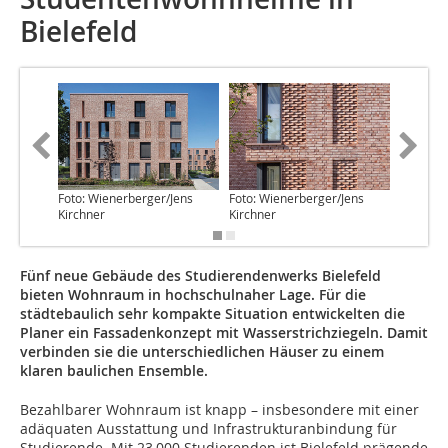
Bielefeld
Foto: Wienerberger/Jens
Foto: Wienerberger/Jens
Foto: Wi
Kirchner
Kirchner
Kirchner
Fünf neue Gebäude des Studierendenwerks Bielefeld
bieten Wohnraum in hochschulnaher Lage. Für die
städtebaulich sehr kompakte Situation entwickelten die
Planer ein Fassadenkonzept mit Wasserstrichziegeln. Damit
verbinden sie die unterschiedlichen Häuser zu einem
klaren baulichen Ensemble.
Bezahlbarer Wohnraum ist knapp – insbesondere mit einer
adäquaten Ausstattung und Infrastrukturanbindung für
Studierende. Mit 23 000 Studierenden ist Bielefeld prägende