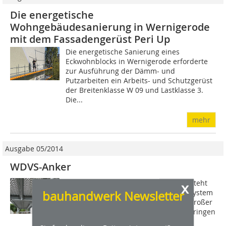
Die energetische
Wohngebäudesanierung in Wernigerode
mit dem Fassadengerüst Peri Up
Die energetische Sanierung eines
Eckwohnblocks in Wernigerode erforderte
zur Ausführung der Dämm- und
Putzarbeiten ein Arbeits- und Schutzgerüst
der Breitenklasse W 09 und Lastklasse 3.
Die...
mehr
Ausgabe 05/2014
WDVS-Anker
Der neue WDVS-Anker von Layher besteht
x
aus einem hochtragfähigen Rahmensystem
bauhandwerk Newsletter
und sorgt für die gezielte Einleitung großer
Kräfte parallel zur Fassade  beim Anbringen
dickerer Wärmedämmplatten...