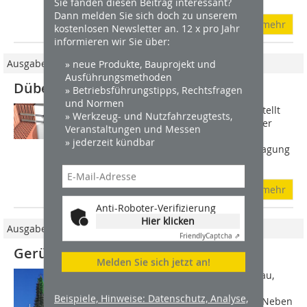
Sie fanden diesen Beitrag interessant?
Dann melden Sie sich doch zu unserem
mehr
kostenlosen Newsletter an. 12 x pro Jahr
informieren wir Sie über:
Ausgabe 09/2011
» neue Produkte, Bauprojekt und
Ausführungsmethoden
Dübel für Montage im WDVS
» Betriebsführungstipps, Rechtsfragen
und Normen
Bei der Dämmung der Außenwände stellt
» Werkzeug- und Nutzfahrzeugtests,
die Befestigung schwerer Lasten an der
Veranstaltungen und Messen
Fassade für Handwerker eine echte
» jederzeit kündbar
Herausforderung dar, da die Lastabtragung
durch gedämmte Wände nicht mit...
mehr
Anti-Roboter-Verifizierung
Hier klicken
Ausgabe 09/2019
Friendly
Captcha ⇗
Gerüste richtig planen
Melden Sie sich jetzt an!
Gerüste sind als Hilfsmittel im Hochbau,
Bergbau, Schiffbau, Brückenbau und
Beispiele, Hinweise: Datenschutz, Analyse,
anderen Industriezweigen zu finden. Neben