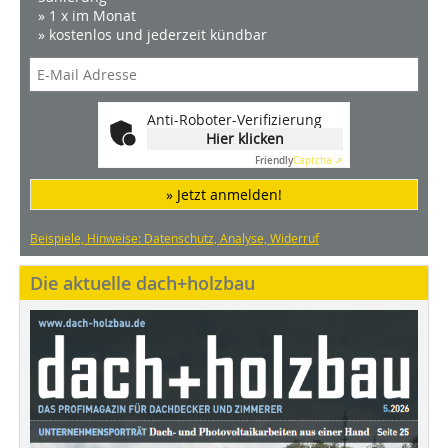
» 1 x im Monat
» kostenlos und jederzeit kündbar
Anti-Roboter-Verifizierung
Hier klicken
Friendly
Captcha ⇗
» Jetzt anmelden!
Beispiele, Hinweise: Datenschutz, Analyse, Widerruf
Die aktuelle dach+holzbau