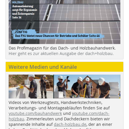
Das Profimagazin für das Dach- und Holzbauhandwerk.
Hier geht es zur aktuellen Ausgabe der dach+holzbau.
Weitere Medien und Kanäle
Videos von Werkzeugtests, Handwerkstechniken,
Verarbeitungs- und Montageabläufen finden Sie auf
youtube.com/bauhandwerk
und
youtube.com/dach-
holzbau
. Zimmerleuten und Dachdeckern bieten wir
spannende Inhalte auf
dach-holzbau.de
, der an einer