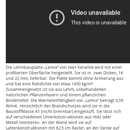
Die Lehmbauplatte „Lemix“ von Hart Keramik wird mit einer
profilierten Oberfläche hergestellt. Sie ist in zwei Dicken, 16
und 22 mm, lieferbar. Die Platte kommt ohne Armierung aus
und hat eine Rohdichte von etwa 1450 kg/m³.
Zusammengesetzt ist sie aus Lehm, unbehandelten
natürlichen Pflanzenfasern und einem pflanzlichen
Bindemittel. Die Wärmeleitfähigkeit von „Lemix“ beträgt 0,59
W/mK. Hinsichtlich des Brandschutzes wird sie in die
Baustoffklasse A1 (nicht brennbar) eingestuft. Sie lässt sich
auf verschiedenen Unterkonstruktionen aus Holz oder
Metall montieren. An der Wand wird sie auf
Lattenkonstruktionen mit 62,5 cm Raster, an der Decke auf