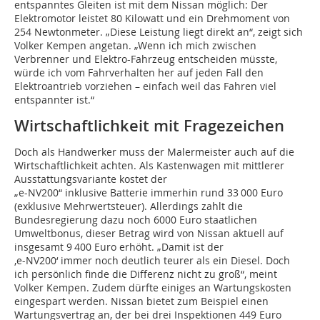
entspanntes Gleiten ist mit dem Nissan möglich: Der
Elektromotor leistet 80 Kilowatt und ein Drehmoment von
254 Newtonmeter. „Diese Leistung liegt direkt an“, zeigt sich
Volker Kempen angetan. „Wenn ich mich zwischen
Verbrenner und Elektro-Fahrzeug entscheiden müsste,
würde ich vom Fahrverhalten her auf jeden Fall den
Elektroantrieb vorziehen – einfach weil das Fahren viel
entspannter ist.“
Wirtschaftlichkeit mit Fragezeichen
Doch als Handwerker muss der Malermeister auch auf die
Wirtschaftlichkeit achten. Als Kastenwagen mit mittlerer
Ausstattungsvariante kostet der
„e-NV200“ inklusive Batterie immerhin rund 33 000 Euro
(exklusive Mehrwertsteuer). Allerdings zahlt die
Bundesregierung dazu noch 6000 Euro staatlichen
Umweltbonus, dieser Betrag wird von Nissan aktuell auf
insgesamt 9 400 Euro erhöht. „Damit ist der
,e-NV200‘ immer noch deutlich teurer als ein Diesel. Doch
ich persönlich finde die Differenz nicht zu groß“, meint
Volker Kempen. Zudem dürfte einiges an Wartungskosten
eingespart werden. Nissan bietet zum Beispiel einen
Wartungsvertrag an, der bei drei Inspektionen 449 Euro