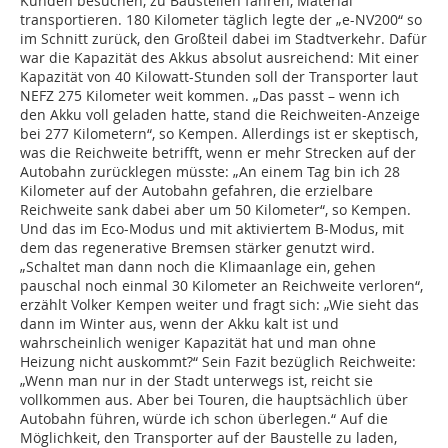
Kunden besuchen, zu Baustellen fahren, Material
transportieren. 180 Kilometer täglich legte der „e-NV200“ so
im Schnitt zurück, den Großteil dabei im Stadtverkehr. Dafür
war die Kapazität des Akkus absolut ausreichend: Mit einer
Kapazität von 40 Kilowatt-Stunden soll der Transporter laut
NEFZ 275 Kilometer weit kommen. „Das passt – wenn ich
den Akku voll geladen hatte, stand die Reichweiten-Anzeige
bei 277 Kilometern“, so Kempen. Allerdings ist er skeptisch,
was die Reichweite betrifft, wenn er mehr Strecken auf der
Autobahn zurücklegen müsste: „An einem Tag bin ich 28
Kilometer auf der Autobahn gefahren, die erzielbare
Reichweite sank dabei aber um 50 Kilometer“, so Kempen.
Und das im Eco-Modus und mit aktiviertem B-Modus, mit
dem das regenerative Bremsen stärker genutzt wird.
„Schaltet man dann noch die Klimaanlage ein, gehen
pauschal noch einmal 30 Kilometer an Reichweite verloren“,
erzählt Volker Kempen weiter und fragt sich: „Wie sieht das
dann im Winter aus, wenn der Akku kalt ist und
wahrscheinlich weniger Kapazität hat und man ohne
Heizung nicht auskommt?“ Sein Fazit bezüglich Reichweite:
„Wenn man nur in der Stadt unterwegs ist, reicht sie
vollkommen aus. Aber bei Touren, die hauptsächlich über
Autobahn führen, würde ich schon überlegen.“ Auf die
Möglichkeit, den Transporter auf der Baustelle zu laden,