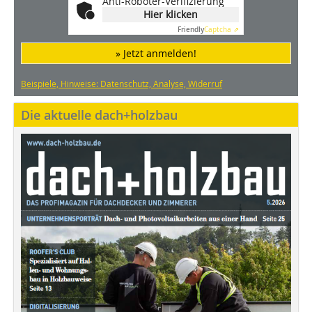
Anti-Roboter-Verifizierung
Hier klicken
Friendly
Captcha ⇗
» Jetzt anmelden!
Beispiele, Hinweise: Datenschutz, Analyse, Widerruf
Die aktuelle dach+holzbau