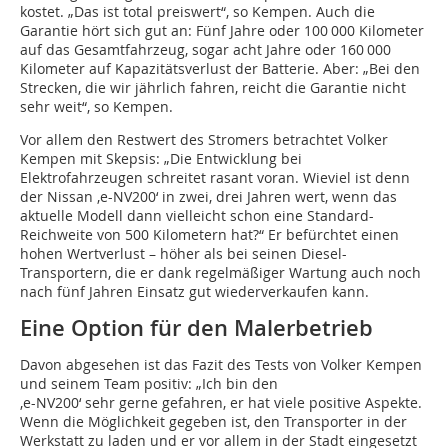
kostet. „Das ist total preiswert“, so Kempen. Auch die
Garantie hört sich gut an: Fünf Jahre oder 100 000 Kilometer
auf das Gesamtfahrzeug, sogar acht Jahre oder 160 000
Kilometer auf Kapazitätsverlust der Batterie. Aber: „Bei den
Strecken, die wir jährlich fahren, reicht die Garantie nicht
sehr weit“, so Kempen.
Vor allem den Restwert des Stromers betrachtet Volker
Kempen mit Skepsis: „Die Entwicklung bei
Elektrofahrzeugen schreitet rasant voran. Wieviel ist denn
der Nissan ,e-NV200‘ in zwei, drei Jahren wert, wenn das
aktuelle Modell dann vielleicht schon eine Standard-
Reichweite von 500 Kilometern hat?“ Er befürchtet einen
hohen Wertverlust – höher als bei seinen Diesel-
Transportern, die er dank regelmäßiger Wartung auch noch
nach fünf Jahren Einsatz gut wiederverkaufen kann.
Eine Option für den Malerbetrieb
Davon abgesehen ist das Fazit des Tests von Volker Kempen
und seinem Team positiv: „Ich bin den
,e-NV200‘ sehr gerne gefahren, er hat viele positive Aspekte.
Wenn die Möglichkeit gegeben ist, den Transporter in der
Werkstatt zu laden und er vor allem in der Stadt eingesetzt