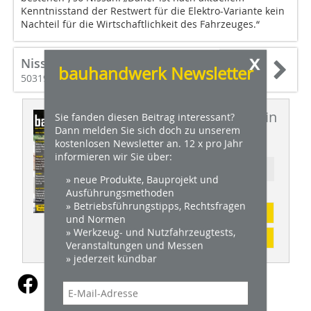
Kenntnisstand der Restwert für die Elektro-Variante kein
Nachteil für die Wirtschaftlichkeit des Fahrzeuges.“
x
Nissan Center Europe GmbH
bauhandwerk Newsletter
50319 Brühl
Dieser Artikel erschien in
Sie fanden diesen Beitrag interessant?
Dann melden Sie sich doch zu unserem
BHW 11/2020
kostenlosen Newsletter an. 12 x pro Jahr
informieren wir Sie über:
Ressort: NUTZFAHRZEUGE
» neue Produkte, Bauprojekt und
Ausführungsmethoden
» Betriebsführungstipps, Rechtsfragen
Abonnement
und Normen
» Werkzeug- und Nutzfahrzeugtests,
Inhaltsverzeichnis
Veranstaltungen und Messen
» jederzeit kündbar