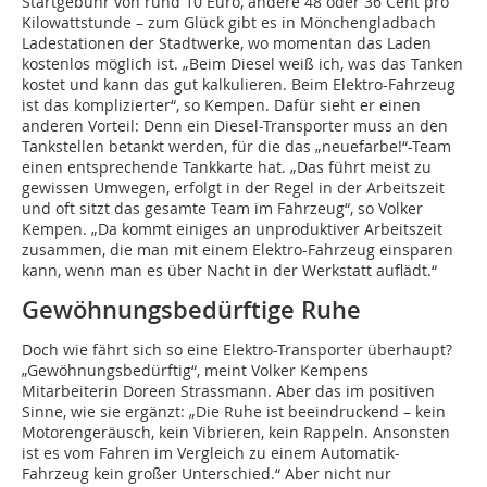
Startgebühr von rund 10 Euro, andere 48 oder 36 Cent pro
Kilowattstunde – zum Glück gibt es in Mönchengladbach
Ladestationen der Stadtwerke, wo momentan das Laden
kostenlos möglich ist. „Beim Diesel weiß ich, was das Tanken
kostet und kann das gut kalkulieren. Beim Elektro-Fahrzeug
ist das komplizierter“, so Kempen. Dafür sieht er einen
anderen Vorteil: Denn ein Diesel-Transporter muss an den
Tankstellen betankt werden, für die das „neuefarbe!“-Team
einen entsprechende Tankkarte hat. „Das führt meist zu
gewissen Umwegen, erfolgt in der Regel in der Arbeitszeit
und oft sitzt das gesamte Team im Fahrzeug“, so Volker
Kempen. „Da kommt einiges an unproduktiver Arbeitszeit
zusammen, die man mit einem Elektro-Fahrzeug einsparen
kann, wenn man es über Nacht in der Werkstatt auflädt.“
Gewöhnungsbedürftige Ruhe
Doch wie fährt sich so eine Elektro-Transporter überhaupt?
„Gewöhnungsbedürftig“, meint Volker Kempens
Mitarbeiterin Doreen Strassmann. Aber das im positiven
Sinne, wie sie ergänzt: „Die Ruhe ist beeindruckend – kein
Motorengeräusch, kein Vibrieren, kein Rappeln. Ansonsten
ist es vom Fahren im Vergleich zu einem Automatik-
Fahrzeug kein großer Unterschied.“ Aber nicht nur