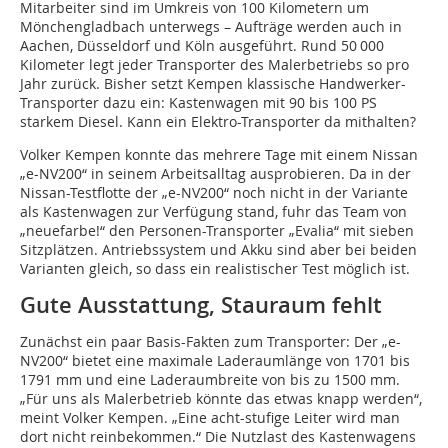
Mitarbeiter sind im Umkreis von 100 Kilometern um
Mönchengladbach unterwegs – Aufträge werden auch in
Aachen, Düsseldorf und Köln ausgeführt. Rund 50 000
Kilometer legt jeder Transporter des Malerbetriebs so pro
Jahr zurück. Bisher setzt Kempen klassische Handwerker-
Transporter dazu ein: Kastenwagen mit 90 bis 100 PS
starkem Diesel. Kann ein Elektro-Transporter da mithalten?
Volker Kempen konnte das mehrere Tage mit einem Nissan
„e-NV200“ in seinem Arbeitsalltag ausprobieren. Da in der
Nissan-Testflotte der „e-NV200“ noch nicht in der Variante
als Kastenwagen zur Verfügung stand, fuhr das Team von
„neuefarbe!“ den Personen-Transporter „Evalia“ mit sieben
Sitzplätzen. Antriebssystem und Akku sind aber bei beiden
Varianten gleich, so dass ein realistischer Test möglich ist.
Gute Ausstattung, Stauraum fehlt
Zunächst ein paar Basis-Fakten zum Transporter: Der „e-
NV200“ bietet eine maximale Laderaumlänge von 1701 bis
1791 mm und eine Laderaumbreite von bis zu 1500 mm.
„Für uns als Malerbetrieb könnte das etwas knapp werden“,
meint Volker Kempen. „Eine acht-stufige Leiter wird man
dort nicht reinbekommen.“ Die Nutzlast des Kastenwagens