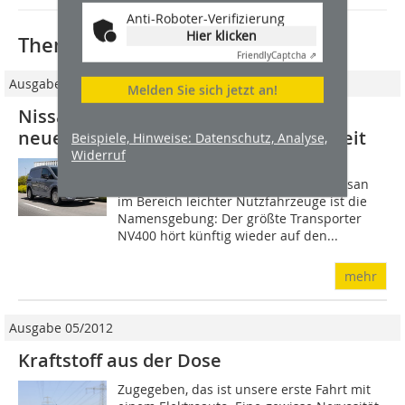
Anti-Roboter-Verifizierung
Hier klicken
Thematisch passende Artikel:
Friendly
Captcha ⇗
Ausgabe 04/2022
Melden Sie sich jetzt an!
Nissans Abschied vom Diesel und die
neue Strategie für mehr Nachhaltigkeit
Beispiele, Hinweise: Datenschutz, Analyse,
Widerruf
Offensichtlichstes Zeichen für eine
Neuausrichtung der Strategie von Nissan
im Bereich leichter Nutzfahrzeuge ist die
Namensgebung: Der größte Transporter
NV400 hört künftig wieder auf den...
mehr
Ausgabe 05/2012
Kraftstoff aus der Dose
Zugegeben, das ist unsere erste Fahrt mit