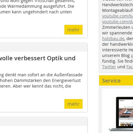
 sind wohl gegen Trittschall gedämmt,
Handwerkstechn
hende Wärmedämmung ausgeführt. Die
Montageabläufe
men kann ungehindert nach unten
youtube.com/
youtube.com/d
Zimmerleuten 
mehr
wir spannende 
holzbau.de
, de
der handwerkl
interessierte H
unserem Blog
lle verbessert Optik und
fündig. Sie fi
Twitter
und
Fa
 denkt man sofort an die Außenfassade
Service
t hohen Dämmstärken den Energieverlust
eren. Aber wer kennt das nicht, die
mehr