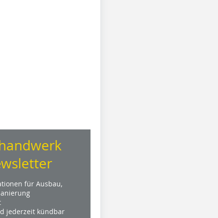
handwerk
wsletter
ationen für Ausbau,
anierung
t
nd jederzeit kündbar