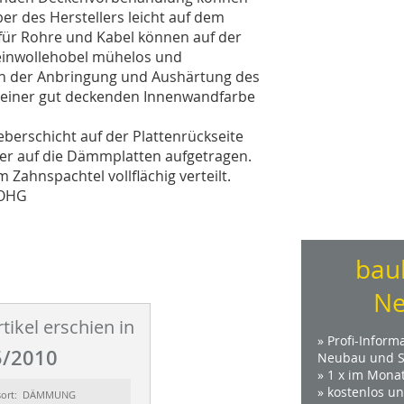
er des Herstellers leicht auf dem
für Rohre und Kabel können auf der
einwollehobel mühelos und
 der Anbringung und Aushärtung des
 einer gut deckenden Innenwandfarbe
berschicht auf der Plattenrückseite
er auf die Dämmplatten aufgetragen.
Zahnspachtel vollflächig verteilt.
 OHG
bau
Ne
tikel erschien in
» Profi-Inform
/2010
Neubau und S
» 1 x im Mona
» kostenlos u
sort: DÄMMUNG