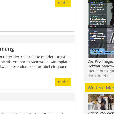
mehr
mmung
nter der Kellerdecke mit der jüngst in
Das Profimagaz
, nichtbrennbaren Steinwolle-Dämmplatte
Holzbauhandwe
ckwool besonders komfortabel einbauen
Hier geht es zu
dach+holzbau.
mehr
Weitere Me
Videos von Wer