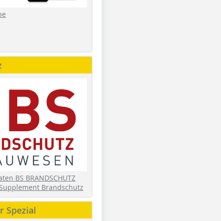
be
z
daten BS BRANDSCHUTZ
Supplement Brandschutz
 Spezial