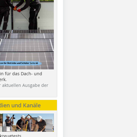
in für das Dach- und
rk.
r aktuellen Ausgabe der
dien und Kanäle
kzeugtests,