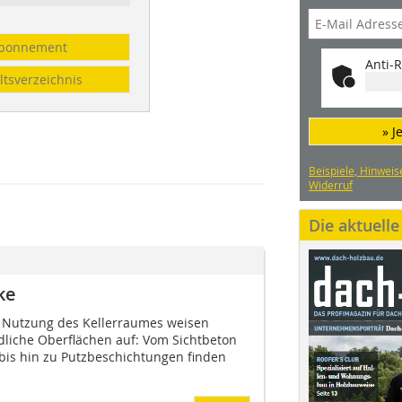
bonnement
Anti-R
ltsverzeichnis
» J
Beispiele, Hinweis
Widerruf
Die aktuell
ke
d Nutzung des Kellerraumes weisen
dliche Oberflächen auf: Vom Sichtbeton
bis hin zu Putzbeschichtungen finden