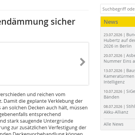
kendämmung sicher
News
Bun
23.07.2026 |
Hubertz auf der
2026 in Berlin
Asbe
20.07.2026 |
Nummer Eins 
Bau
13.07.2026 |
Kameratürmen 
Intelligenz
SiGe
10.07.2026 |
 verschieden und reichen vom
Bänden
z. Damit die geplante Verklebung der
Stih
08.07.2026 |
 an solchen Decken auch hält, müssen
Akku-Allianz
gebenenfalls entsprechend
 und stark saugende Untergründe
Alle News
ung zur zusätzli­chen Verfestigung der
henden Decken­vorbe­hand­lung können