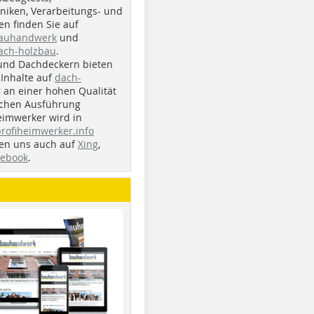
iken, Verarbeitungs- und
n finden Sie auf
bauhandwerk
und
ach-holzbau
.
und Dachdeckern bieten
Inhalte auf
dach-
r an einer hohen Qualität
ichen Ausführung
eimwerker wird in
profiheimwerker.info
nden uns auch auf
Xing
,
cebook
.