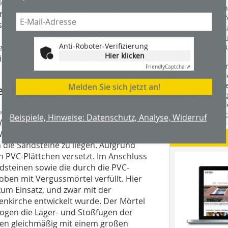
ler Bau hat schon beim Wiederaufbau
Handwerkstechn
rsteller tubag zusammengearbeitet.
Montageabläufe
 eine Mörtelrezeptur entwickelt, die
youtube.com/
 Insofern lag es nahe, diese
youtube.com/d
Anti-Roboter-Verifizierung
Zimmerleuten 
e vorhandene Mörtelrezeptur
Hier klicken
wir spannende 
e in den vergangenen 15 Jahren bewährt
Friendly
Captcha ⇗
holzbau.de
, de
der handwerkl
Melden Sie sich jetzt an!
interessierte H
Vergusslängen
unserem Blog
fündig. Sie fi
ne sehr massive Gliederung. Innen
Beispiele, Hinweise: Datenschutz, Analyse, Widerruf
Twitter
und
Fa
er Wärmedämmung, davor ein Mauerwerk
 Wände sind über Gelenkanker
Service
ie Sandsteine zu liegen. Aufgrund
n PVC-Plättchen versetzt. Im Anschluss
dsteinen sowie die durch die PVC-
oben mit Vergussmörtel verfüllt. Hier
um Einsatz, und zwar mit der
uenkirche entwickelt wurde. Der Mörtel
mogen die Lager- und Stoßfugen der
ben gleichmäßig mit einem großen