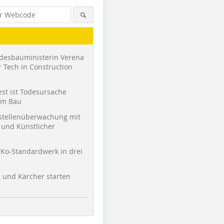
desbauministerin Verena
 Tech in Construction
st ist Todesursache
am Bau
stellenüberwachung mit
und Künstlicher
Foto: Dreßler Bau
Foto: tubag
Foto: Dreß
Ko-Standardwerk in drei
l und Kärcher starten