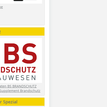
be
z
daten BS BRANDSCHUTZ
Supplement Brandschutz
 Spezial