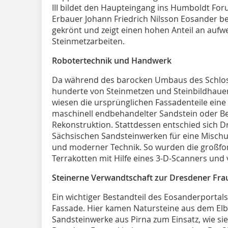
III bildet den Haupteingang ins Humboldt Fo
Erbauer Johann Friedrich Nilsson Eosander be
gekrönt und zeigt einen hohen Anteil an aufw
Steinmetzarbeiten.
Robotertechnik und Handwerk
Da während des barocken Umbaus des Schloss
hunderte von Steinmetzen und Steinbildhaue
wiesen die ursprünglichen Fassadenteile eine 
maschinell endbehandelter Sandstein oder Be
Rekonstruktion. Stattdessen entschied sich 
Sächsischen Sandsteinwerken für eine Mischu
und moderner Technik. So wurden die großfo
Terrakotten mit Hilfe eines 3-D-Scanners und
Steinerne Verwandtschaft zur Dresdener Fra
Ein wichtiger Bestandteil des Eosanderportal
Fassade. Hier kamen Natursteine aus dem El
Sandsteinwerke aus Pirna zum Einsatz, wie s