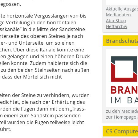
gegossen.
Aktuelle Ausga
Mediadaten
te horizontale Vergusslängen von bis
Abo-Shop
e Verteilung in den horizontalen
Heftarchiv
skanäle“ in die Mitte der Sandsteine
nterseite des oberen Steines je nach
Brandschut
er- und Unterseite, um so einen
chen. Über diese Kanäle konnte eine
gen gelangen und einen höheren Druck
eilen konnte. Zudem halbierte sich die
e zu den beiden Steinseiten nach außen
, dass der Mörtel sich nicht
iten der Steine zu verhindern, wurden
edichtet, die nach der Erhärtung des
rden die Fugen dann mit dem „Trass-
zu den Media
r in einem zum Sandstein passenden
zur Homepage 
il wurden die Fugen teilweise leicht
ührt.
CS Computer