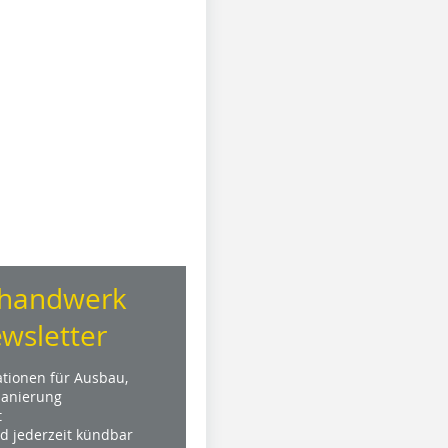
handwerk
wsletter
ationen für Ausbau,
anierung
t
nd jederzeit kündbar