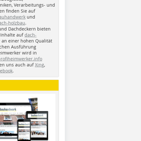
iken, Verarbeitungs- und
n finden Sie auf
bauhandwerk
und
ach-holzbau
.
und Dachdeckern bieten
Inhalte auf
dach-
r an einer hohen Qualität
ichen Ausführung
eimwerker wird in
profiheimwerker.info
nden uns auch auf
Xing
,
cebook
.