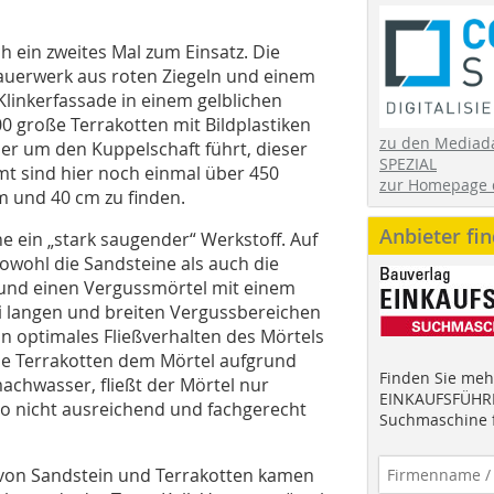
h ein zweites Mal zum Einsatz. Die
auerwerk aus roten Ziegeln und einem
linkerfassade in einem gelblichen
0 große Terrakotten mit Bildplastiken
zu den Mediad
er um den Kuppelschaft führt, dieser
SPEZIAL
mt sind hier noch einmal über 450
zur Homepage 
m und 40 cm zu finden.
Anbieter fi
e ein „stark saugender“ Werkstoff. Auf
owohl die Sandsteine als auch die
und einen Vergussmörtel mit einem
 langen und breiten Vergussbereichen
n optimales Fließverhalten des Mörtels
ie Terrakotten dem Mörtel aufgrund
Finden Sie mehr
achwasser, fließt der Mörtel nur
EINKAUFSFÜHRE
o nicht ausreichend und fachgerecht
Suchmaschine f
von Sandstein und Terrakotten kamen