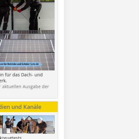
in für das Dach- und
rk.
r aktuellen Ausgabe der
dien und Kanäle
kzeugtests,