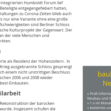
 integrierten Humboldt Forum lief
 Beteiligte entgegengefiebert hatten,
nstaltungen zu Corona-Zeiten blieb auch
ds nur eine Variante ohne eine große
ufschwierigkeiten sind Berliner Schloss
che Kulturprojekt der Gegenwart. Der
 an der viele Menschen und
rkten.
u
erte als Residenz der Hohenzollern. In
Krieg ausgebrannte Schloss gesprengt
ch einem nicht unstrittigen Beschluss
bau
schen 2006 und 2008 wieder
Ne
sbest-Einbauten.
ilarbeit
» Profi-Inform
Neubau und S
 Rekonstruktion der barocken
» 1 x im Mona
» kostenlos u
t wurde. Insgesamt schufen die