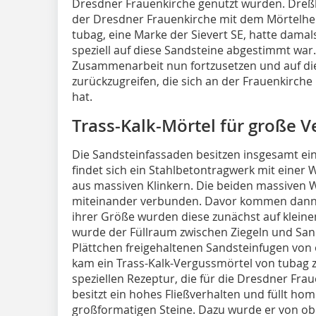
Dresdner Frauenkirche genutzt wurden. Dreß
der Dresdner Frauenkirche mit dem Mörtelhe
tubag, eine Marke der Sievert SE, hatte damals
speziell auf diese Sandsteine abgestimmt war.
Zusammenarbeit nun fortzusetzen und auf di
zurückzugreifen, die sich an der Frauenkirch
hat.
Trass-Kalk-Mörtel für große 
Die Sandsteinfassaden besitzen insgesamt ei
findet sich ein Stahlbetontragwerk mit ein
aus massiven Klinkern. Die beiden massiven
miteinander verbunden. Davor kommen dann d
ihrer Größe wurden diese zunächst auf kleine
wurde der Füllraum zwischen Ziegeln und San
Plättchen freigehaltenen Sandsteinfugen von 
kam ein Trass-Kalk-Vergussmörtel von tubag z
speziellen Rezeptur, die für die Dresdner Fra
besitzt ein hohes Fließverhalten und füllt ho
großformatigen Steine. Dazu wurde er von o