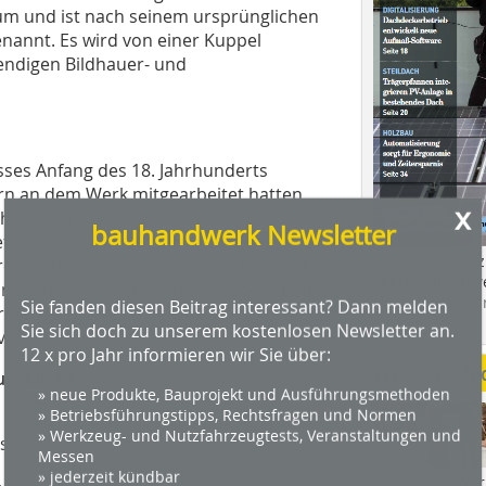
rum und ist nach seinem ursprünglichen
nannt. Es wird von einer Kuppel
endigen Bildhauer- und
es Anfang des 18. Jahrhunderts
rn an dem Werk mitgearbeitet hatten,
x
hohe Individualität auf. So waren
bauhandwerk Newsletter
tonguss keine Optionen für die
Das Profimagaz
Dreßler Bau in Zusammenarbeit mit den
Holzbauhandwe
ng aus traditioneller Handwerksarbeit
Sie fanden diesen Beitrag interessant? Dann melden
Hier geht es zu
rmatigen Sandsteine und die
Sie sich doch zu unserem kostenlosen Newsletter an.
dach+holzbau.
 von Robotertechnik in Form gebracht.
12 x pro Jahr informieren wir Sie über:
Weitere Me
uenkirche
» neue Produkte, Bauprojekt und Ausführungsmethoden
» Betriebsführungstipps, Rechtsfragen und Normen
s sind die großen Sandsteinblöcke der
» Werkzeug- und Nutzfahrzeugtests, Veranstaltungen und
bsandsteingebirge der Sächsischen
Messen
ie auch schon beim Wiederaufbau der
» jederzeit kündbar
Videos von Wer