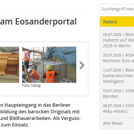
 am Eosanderportal
News
Bun
23.07.2026 |
Hubertz auf der
2026 in Berlin
Asbe
20.07.2026 |
Nummer Eins 
Bau
13.07.2026 |
Kameratürmen 
Intelligenz
Foto: tubag
Foto: Dreßler Bau
SiGe
10.07.2026 |
Bänden
en Haupteingang in das Berliner
Stih
08.07.2026 |
hbildung des barocken Originals mit
Akku-Allianz
nd Bildhauerarbeiten. Als Verguss-
Alle News
zum Einsatz.