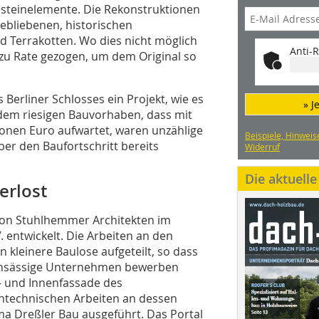
dsteinelemente. Die Rekonstruktionen
gebliebenen, historischen
 Terrakotten. Wo dies nicht möglich
Anti-R
 zu Rate gezogen, um dem Original so
 Berliner Schlosses ein Projekt, wie es
» J
 dem riesigen Bauvorhaben, dass mit
onen Euro aufwartet, waren unzählige
Beispiele, Hinweis
ber den Baufortschritt bereits
Widerruf
Die aktuell
erlost
von Stuhlhemmer Architekten im
. entwickelt. Die Arbeiten an den
kleinere Baulose aufgeteilt, so dass
l ansässige Unternehmen bewerben
- und Innenfassade des
intechnischen Arbeiten an dessen
a Dreßler Bau ausgeführt. Das Portal