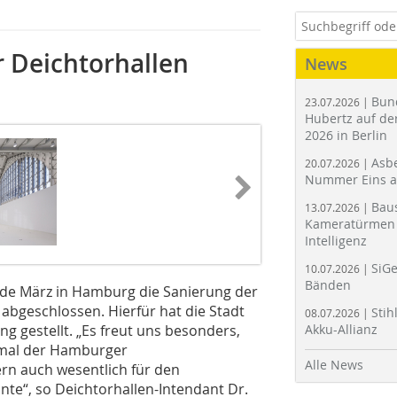
 Deichtorhallen
News
Bun
23.07.2026 |
Hubertz auf der
2026 in Berlin
Asbe
20.07.2026 |
Nummer Eins 
Bau
13.07.2026 |
Kameratürmen 
Intelligenz
SiGe
10.07.2026 |
Bänden
de März in Hamburg die Sanierung der
 abgeschlossen. Hierfür hat die Stadt
Stih
08.07.2026 |
g gestellt. „Es freut uns besonders,
Akku-Allianz
kmal der Hamburger
Alle News
ern auch wesentlich für den
te“, so Deichtorhallen-Intendant Dr.