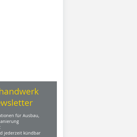
handwerk
wsletter
ationen für Ausbau,
anierung
t
nd jederzeit kündbar