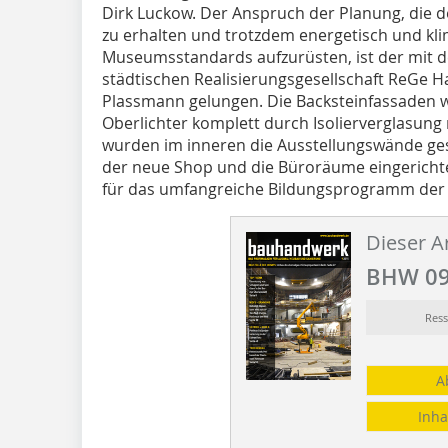
Dirk Luckow. Der Anspruch der Planung, die de
zu erhalten und trotzdem energetisch und kli
Museumsstandards auf­zurüsten, ist der mit 
städtischen Realisierungsgesell­schaft ReGe
Plassmann gelungen. Die Backsteinfassaden w
Oberlichter komplett durch Isolierverglasung
wurden im inneren die Ausstellungswände gest
der neue Shop und die Büro­räume eingerich
für das umfangreiche Bildungsprogramm der 
Dieser Ar
BHW 09
Res
A
Inha