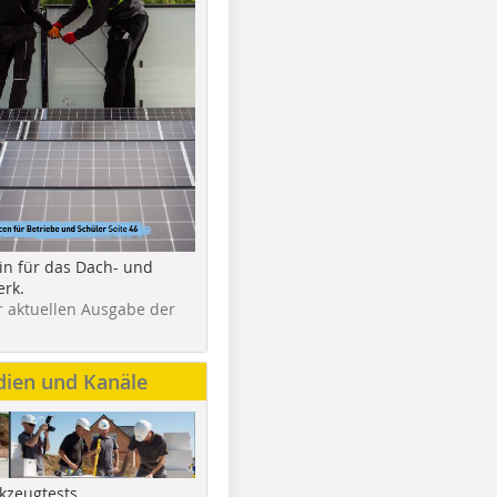
in für das Dach- und
rk.
r aktuellen Ausgabe der
dien und Kanäle
kzeugtests,