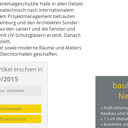
nkmalgeschützte Halle in allen Details
matechnisch nach internatio­nalem
dem Pro­jekt­management betrauten
 Hamburg und den Architekten Sunder-
urden saniert und die Fenster und
 mit UV-Schutzgläsern ersetzt. Danach
ellt,
tet sowie moderne Räume und Ateliers
Deichtorhallen geschaffen.
tikel erschien in
/2015
bau
sort: PANORAMA
Ne
» Profi-Inform
bonnement
Neubau und S
» 1 x im Mona
ltsverzeichnis
» kostenlos u