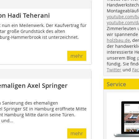
Handwerkstechn
Montageabläufe
n Hadi Teherani
youtube.com/
youtube.com/d
un ein Meilenwerk. Der Kaufvertrag für
Zimmerleuten 
tar große Grundstück des alten
wir spannende 
mburg-Hammerbrook ist unterzeichnet.
holzbau.de
, de
der handwerkl
interessierte H
mehr
unserem Blog
fündig. Sie fi
Twitter
und
Fa
Service
maligen Axel Springer
 Sanierung des ehemaligen
l Springer SE in Hamburg eröffnete Mitte
mt Hamburg Mitte darin seine Türen.
und...
mehr