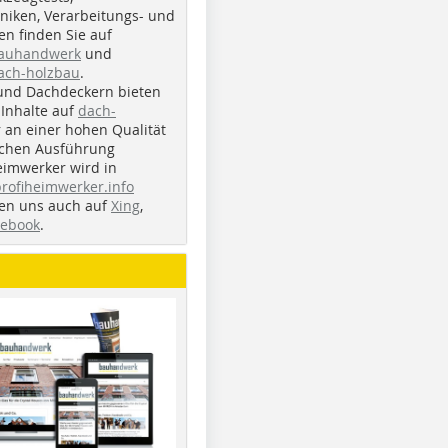
iken, Verarbeitungs- und
n finden Sie auf
bauhandwerk
und
ach-holzbau
.
und Dachdeckern bieten
Inhalte auf
dach-
r an einer hohen Qualität
ichen Ausführung
eimwerker wird in
profiheimwerker.info
nden uns auch auf
Xing
,
cebook
.