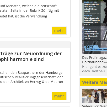
ünf Monaten, welche die Zeitschrift
zten Seite in der Rubrik Zünftig mit
itet hat, ist die Verwandlung
mehr
rträge zur Neuordnung der
Das Profimagaz
bphilharmonie sind
Holzbauhandwe
Hier geht es zu
dach+holzbau.
zwischen den Baupartnern der Hamburger
dtischen Realisierungsgesellschaft, der
Weitere Me
nd den Architekten Herzog & de Meuron
mehr
Videos von Wer