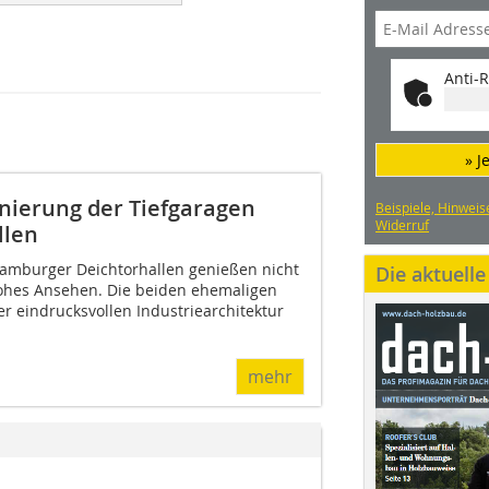
Anti-R
» J
nierung der Tiefgaragen
Beispiele, Hinweis
Widerruf
llen
Hamburger Deichtorhallen genießen nicht
Die aktuell
hohes Ansehen. Die beiden ehemaligen
r eindrucksvollen Industriearchitektur
mehr