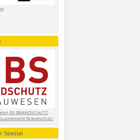
be
z
daten BS BRANDSCHUTZ
Supplement Brandschutz
 Spezial