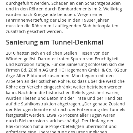
durchgeführt werden. Schäden an den Schachtgebäuden
und in den Röhren durch Bombardements im 2. Weltkrieg
wurden nach Kriegsende behoben. Wegen einer
Fahrrinnenvertiefung der Elbe in den 1980er Jahren
mussten die Röhren mit aufliegenden Stahlbetonplatten
zusätzlich gesichert werden.
Sanierung am Tunnel-Denkmal
2010 hatten sich an etlichen Stellen Fliesen von den
Wänden gelöst. Darunter traten Spuren von Feuchtigkeit
und Korrosion zutage. Für die Sanierung schlossen sich die
Firmen Ed. Züblin AG und HC Hagemann GmbH & Co. KG zur
Arge Alter Elbtunnel zusammen. Man begann mit den
Arbeiten an der östlichen Röhre, so dass über die westliche
Röhre der Verkehr eingeschränkt weiter betrieben werden
kann. Nachdem die historischen Reliefs gesichert waren,
wurden Fliesen und Beton mit der Fräse und per Hand bis
auf die Stahlkonstruktion abgetragen. „Der genaue Zustand
der Bleifugen konnte erst nach der Entkernung des Tunnels
festgestellt werden. Etwa 75 Prozent aller Fugen waren
durch Bleikorrosion stark beschädigt. Der Umfang der
Bleikorrosion hat alle Projektbeteiligten überrascht und
erforderte eine Überarbeitung des ursprünglichen