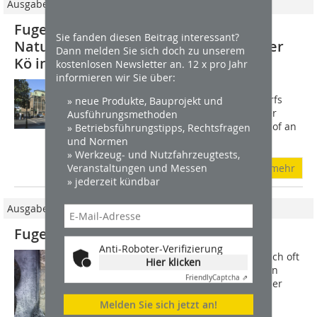
Ausgabe 05/2013
Fugen aus Blei Sanierung der
Sie fanden diesen Beitrag interessant?
Natursteinfassaden am Kaufhof an der
Dann melden Sie sich doch zu unserem
Kö in Düsseldorf
kostenlosen Newsletter an. 12 x pro Jahr
informieren wir Sie über:
In Spitzenzeiten flanieren rund 6000
Menschen pro Stunde über Düsseldorfs
» neue Produkte, Bauprojekt und
elegante Einkaufsmeile. Viele führt der
Ausführungsmethoden
Bummel zur Königsallee 1, zum Kaufhof an
» Betriebsführungstipps, Rechtsfragen
der Kö. Der repräsentative...
und Normen
» Werkzeug- und Nutzfahrzeugtests,
Veranstaltungen und Messen
mehr
» jederzeit kündbar
Ausgabe 04/2014
Fugenanschluss mit Bleiwolle
Anti-Roboter-Verifizierung
Große Handwerkskunst entscheidet sich oft
Hier klicken
im Kleinen. Schmale Mauerwerksfugen
Friendly
Captcha ⇗
stellen eine Herausforderung für Planer
und Handwerker dar. Alle Nahstellen
Melden Sie sich jetzt an!
müssen dauerhaft vor