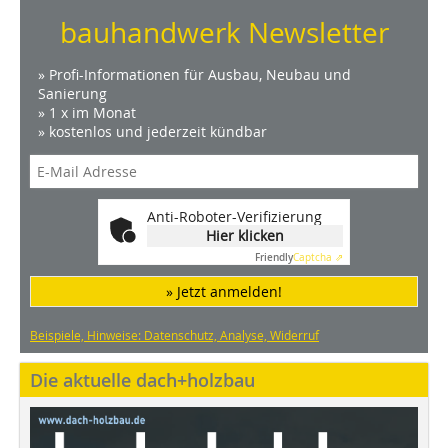
bauhandwerk Newsletter
» Profi-Informationen für Ausbau, Neubau und
Sanierung
» 1 x im Monat
» kostenlos und jederzeit kündbar
Anti-Roboter-Verifizierung
Hier klicken
Friendly
Captcha ⇗
» Jetzt anmelden!
Beispiele, Hinweise: Datenschutz, Analyse, Widerruf
Die aktuelle dach+holzbau