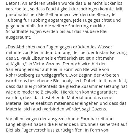
Betons. An anderen Stellen wurde das Blei nicht lückenlos
verarbeitet, so dass Feuchtigkeit durchdringen konnte. Mit
pneumatischen Meißelhammern werden die Bleioxyde
Tübbing für Tübbing abgetragen, jede Fuge gesichtet und
gegebenenfalls für die weitere Sanierung markiert.
Schadhafte Fugen werden bis auf das saubere Blei
ausgeräumt.
„Das Abdichten von Fugen gegen drückendes Wasser
mithilfe von Blei in dem Umfang, der bei der Instandsetzung
des St. Pauli Elbtunnels erforderlich ist, ist nicht mehr
alltäglich,“ so Victor Gozens. Dennoch wird bei der
Sanierung erneut auf Blei in Form von Bleiwolle von
Röhr+Stolberg zurückgegriffen. „Vor Beginn der Arbeiten
wurde das bestehende Blei analysiert. Dabei stellt man fest,
dass das Blei größtenteils die gleiche Zusammensetzung hat
wie die moderne Bleiwolle. Hierdurch konnte garantiert
werden, dass das bestehende Material und das neue
Material keine Reaktion miteinander eingehen und dass das
Material sich auch verbinden würde“, sagt Gozens.
Vor allem wegen der ausgezeichnete Formbarkeit und
Langlebigkeit haben die Planer des Elbtunnels seinerzeit auf
Blei als Fugenverschluss zurückgriffen. In Form von