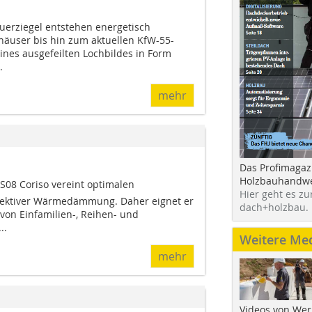
erziegel entstehen energetisch
häuser bis hin zum aktuellen KfW-55-
ines ausgefeilten Lochbildes in Form
.
mehr
Das Profimagaz
Holzbauhandwe
08 Coriso vereint optimalen
Hier geht es zu
ffektiver Wärmedämmung. Daher eignet er
dach+holzbau.
von Einfamilien-, Reihen- und
..
Weitere Me
mehr
Videos von Wer