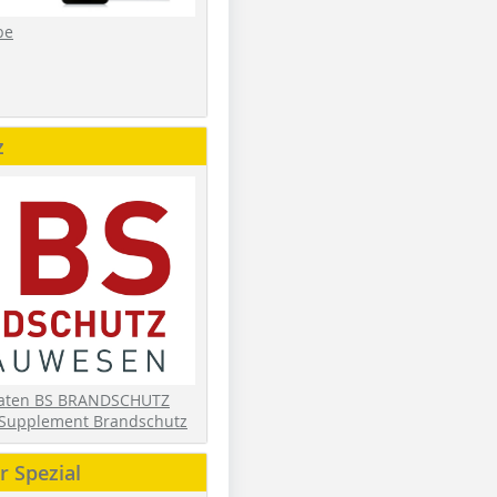
be
z
daten BS BRANDSCHUTZ
Supplement Brandschutz
 Spezial