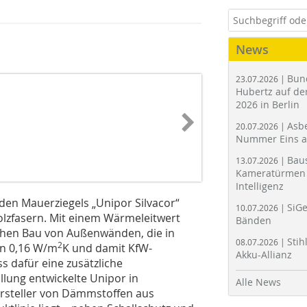
News
Bun
23.07.2026 |
Hubertz auf der
2026 in Berlin
Asbe
20.07.2026 |
Nummer Eins 
Bau
13.07.2026 |
Kameratürmen 
Intelligenz
 Mauerziegels „Unipor Silvacor“
SiGe
10.07.2026 |
olzfasern. Mit einem Wärmeleitwert
Bänden
chen Bau von Außenwänden, die in
Stih
08.07.2026 |
2
on 0,16 W/m
K und damit KfW-
Akku-Allianz
s dafür eine zusätzliche
lung entwickelte Unipor in
Alle News
rsteller von Dämmstoffen aus