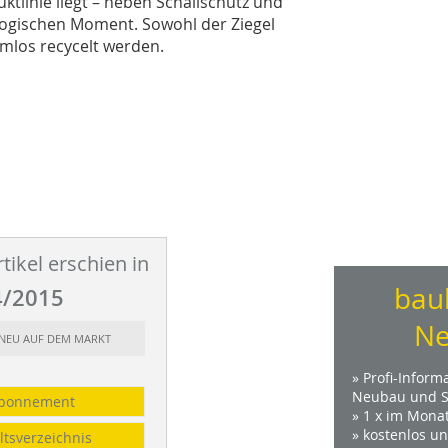
tlinie liegt – neben Schallschutz und
logischen Moment. Sowohl der Ziegel
mlos recycelt werden.
tikel erschien in
bau
/2015
Ne
: NEU AUF DEM MARKT
» Profi-Inform
Neubau und S
bonnement
» 1 x im Mona
» kostenlos u
ltsverzeichnis