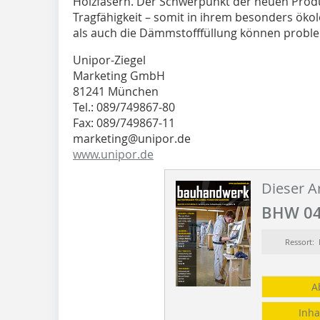
Holzfasern. Der Schwerpunkt der neuen Produk
Tragfähigkeit – somit in ihrem besonders öko
als auch die Dämmstofffüllung können proble
Unipor-Ziegel
Marketing GmbH
81241 München
Tel.: 089/749867-80
Fax: 089/749867-11
marketing@unipor.de
www.unipor.de
Dieser Ar
BHW 04
Ressort
A
Inha