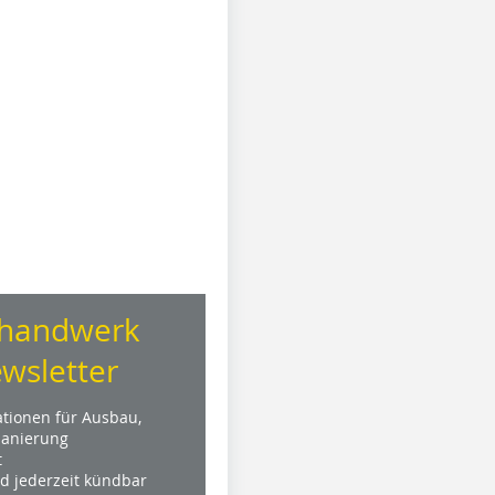
handwerk
wsletter
ationen für Ausbau,
anierung
t
nd jederzeit kündbar