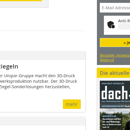
Anti-R
» J
Beispiele, Hinweis
Widerruf
ziegeln
Die aktuell
der Unipor-Gruppe macht den 3D-Druck
rwerksproduktion nutzbar. Der 3D-Druck
Ziegel-Sonderlösungen herzustellen,
mehr