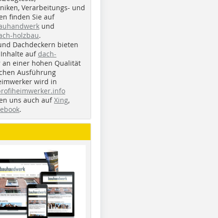
iken, Verarbeitungs- und
n finden Sie auf
bauhandwerk
und
ach-holzbau
.
und Dachdeckern bieten
Inhalte auf
dach-
r an einer hohen Qualität
ichen Ausführung
eimwerker wird in
profiheimwerker.info
nden uns auch auf
Xing
,
cebook
.