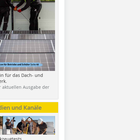
in für das Dach- und
rk.
r aktuellen Ausgabe der
dien und Kanäle
kzeugtests,