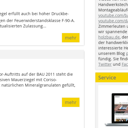
Handwerkstechn
Montageabläufe
egel erfüllt auch bei hoher Druck­be­
youtube.com/
­gen der Feuer­wider­stands­klasse F-90-A.
youtube.com/d
tualisierten Zulassung...
Zimmerleuten 
wir spannende 
holzbau.de
, de
mehr
der handwerkl
interessierte H
unserem Blog
fündig. Sie fi
Twitter
und
Fa
r-Auftritts auf der BAU 2011 steht die
Service
siven Mauerziegel mit Coriso-
t natürlichen Mineralgranulaten gefüllt,
mehr