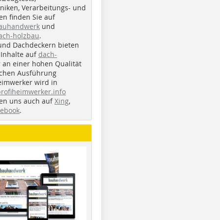
iken, Verarbeitungs- und
n finden Sie auf
bauhandwerk
und
ach-holzbau
.
und Dachdeckern bieten
Inhalte auf
dach-
r an einer hohen Qualität
ichen Ausführung
eimwerker wird in
profiheimwerker.info
nden uns auch auf
Xing
,
cebook
.