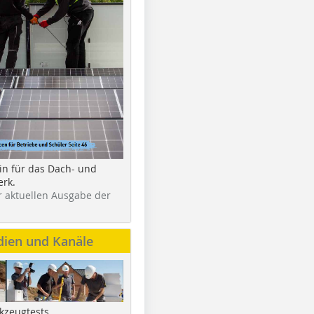
in für das Dach- und
rk.
r aktuellen Ausgabe der
dien und Kanäle
kzeugtests,