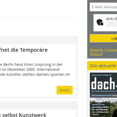
Anti-R
» J
fnet die Temporäre
Beispiele, Hinweis
Widerruf
e Berlin fand ihren Ursprung in der
Die aktuell
0 im Dezember 2005. International
nde Künstler stellten damals spontan im
mehr
t selbst Kunstwerk