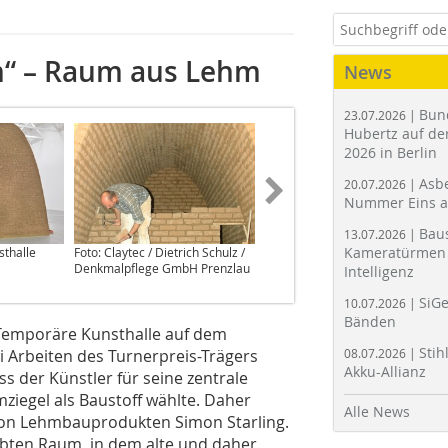
om“ – Raum aus Lehm
News
Bun
23.07.2026 |
Hubertz auf der
2026 in Berlin
Asbe
20.07.2026 |
Nummer Eins 
Bau
13.07.2026 |
Kameratürmen 
sthalle
Foto: Claytec / Dietrich Schulz /
Denkmalpflege GmbH Prenzlau
Intelligenz
SiGe
10.07.2026 |
Bänden
 Temporäre Kunsthalle auf dem
Stih
ei Arbeiten des Turnerpreis-Trägers
08.07.2026 |
Akku-Allianz
s der Künstler für seine zentrale
ziegel als Baustoff wählte. Daher
Alle News
r von Lehmbauprodukten Simon Starling.
bten Raum, in dem alte und daher