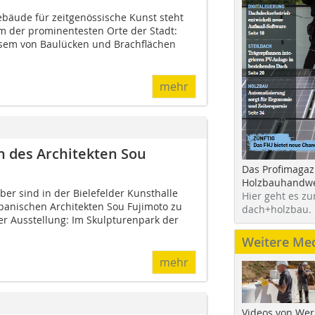
bäude für zeitgenössische Kunst steht
em der prominentesten Orte der Stadt:
esem von Bau­lücken und Brachflächen
mehr
en des Architekten Sou
Das Profimagaz
Holzbauhandwe
er sind in der Bielefelder Kunsthalle
Hier geht es zu
panischen Architekten Sou Fujimoto zu
dach+holzbau.
r Ausstellung: Im Skulpturenpark der
Weitere Me
mehr
Videos von Wer