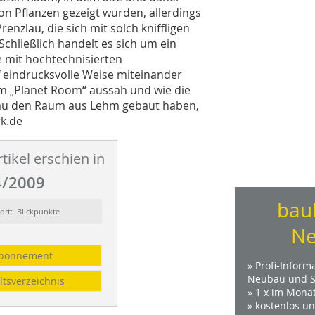
n Pflanzen gezeigt wurden, allerdings
nzlau, die sich mit solch kniffligen
hließlich handelt es sich um ein
mit hochtechnisierten
 eindrucksvolle Weise miteinander
 im „Planet Room“ aussah und wie die
au den Raum aus Lehm gebaut haben,
k.de
tikel erschien in
/2009
bau
ort: Blickpunkte
Ne
bonnement
» Profi-Inform
Neubau und S
ltsverzeichnis
» 1 x im Mona
» kostenlos u