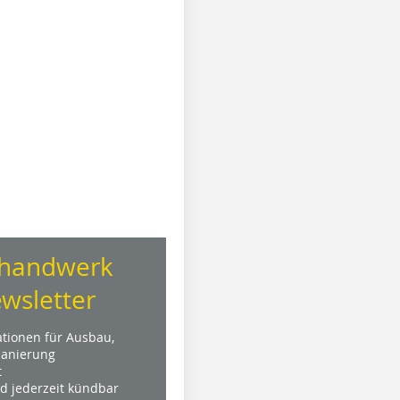
handwerk
wsletter
ationen für Ausbau,
anierung
t
nd jederzeit kündbar