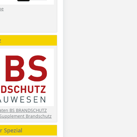
be
z
daten BS BRANDSCHUTZ
Supplement Brandschutz
 Spezial