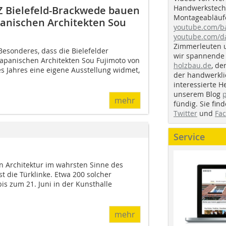
Handwerkstechn
 Bielefeld-Brackwede bauen
Montageabläufe
panischen Architekten Sou
youtube.com/
youtube.com/d
Zimmerleuten 
Besonderes, dass die Bielefelder
wir spannende 
apanischen Architekten Sou Fujimoto von
holzbau.de
, de
s Jahres eine eigene Ausstellung widmet,
der handwerkl
interessierte H
unserem Blog
mehr
fündig. Sie fi
Twitter
und
Fa
Service
an Architektur im wahrsten Sinne des
st die Türklinke. Etwa 200 solcher
is zum 21. Juni in der Kunsthalle
mehr