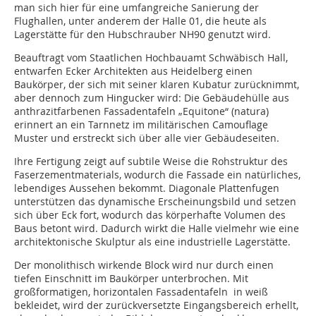
man sich hier für eine umfangreiche Sanierung der
Flughallen, unter anderem der Halle 01, die heute als
Lagerstätte für den Hubschrauber NH90 genutzt wird.
Beauftragt vom Staatlichen Hochbauamt Schwäbisch Hall,
entwarfen Ecker Architekten aus Heidelberg einen
Baukörper, der sich mit seiner klaren Kubatur zurücknimmt,
aber dennoch zum Hingucker wird: Die Gebäudehülle aus
anthrazitfarbenen Fassadentafeln „Equitone“ (natura)
erinnert an ein Tarnnetz im militärischen Camouflage
Muster und erstreckt sich über alle vier Gebäudeseiten.
Ihre Fertigung zeigt auf subtile Weise die Rohstruktur des
Faserzementmaterials, wodurch die Fassade ein natürliches,
lebendiges Aussehen bekommt. Diagonale Plattenfugen
unterstützen das dynamische Erscheinungsbild und setzen
sich über Eck fort, wodurch das körperhafte Volumen des
Baus betont wird. Dadurch wirkt die Halle vielmehr wie eine
architektonische Skulptur als eine industrielle Lagerstätte.
Der monolithisch wirkende Block wird nur durch einen
tiefen Einschnitt im Baukörper unterbrochen. Mit
großformatigen, horizontalen Fassadentafeln in weiß
bekleidet, wird der zurückversetzte Eingangsbereich erhellt,