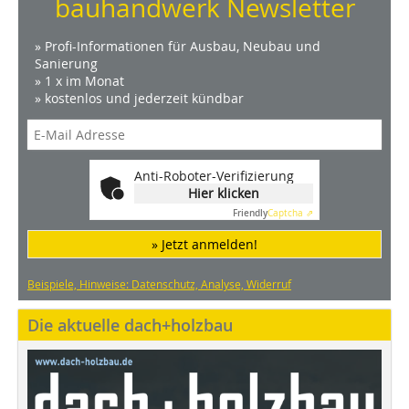
bauhandwerk Newsletter
» Profi-Informationen für Ausbau, Neubau und
Sanierung
» 1 x im Monat
» kostenlos und jederzeit kündbar
Anti-Roboter-Verifizierung
Hier klicken
Friendly
Captcha ⇗
» Jetzt anmelden!
Beispiele, Hinweise: Datenschutz, Analyse, Widerruf
Die aktuelle dach+holzbau