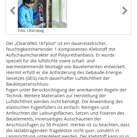
Foto: clearopag
Der „ClearoPAG 167plus“ ist ein dauerelastischer,
feuchtigkeitshärtender 1-Komponenten-Klebstoff mit
Aufschäumcharakter auf Poly­urethan­basis. Er wurde
speziell für die luftdichte sowie schall- und
wärmedämmende Montage von Bauelementen entwickelt.
Hiermit erfüllt er die Anforderung des Gebäude-Energie-
Gesetzes (GEG) nach dauerhafter Luftdichtheit der
Baukörperanschluss-
fugen unter Berücksichtigung der anerkannten Regeln der
Technik. Weitere Materialien zur Herstellung der
Luftdichtheit werden nicht benötigt. Die Anwendung des
elastischen Fugenfüllers ist einfach: Reinigen und
Anfeuchten der Laibungsflächen, Setzen und Fixieren des
Bauelements, innenseitiges Ausschäumen der
Anschlussfugen zu 50 Prozent. Hierbei ist zu beachten, dass
die lastabtragenden Trageklötze nicht quer, sondern in
Längsrichtung untergelegt werden. Der Klebstoff kann so in