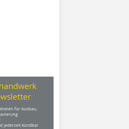
handwerk
wsletter
ationen für Ausbau,
anierung
t
nd jederzeit kündbar