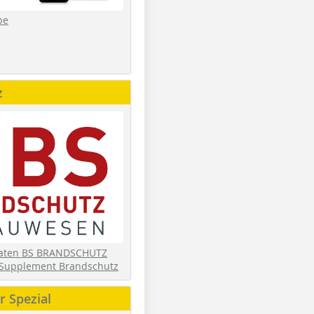
be
z
daten BS BRANDSCHUTZ
Supplement Brandschutz
 Spezial