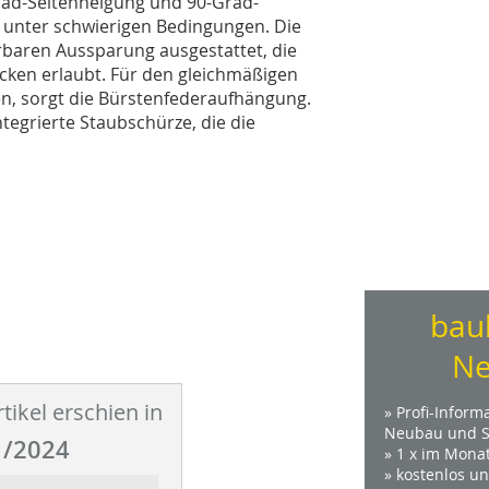
Grad-Seitenneigung und 90-Grad-
 unter schwierigen Bedingungen. Die
erbaren Aussparung ausgestattet, die
Ecken erlaubt. Für den gleichmäßigen
n, sorgt die Bürstenfederaufhängung.
tegrierte Staubschürze, die die
bau
Ne
tikel erschien in
» Profi-Inform
Neubau und S
/2024
» 1 x im Mona
» kostenlos u