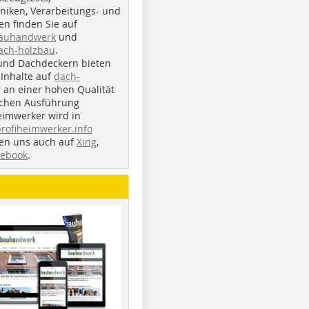
iken, Verarbeitungs- und
n finden Sie auf
bauhandwerk
und
ach-holzbau
.
und Dachdeckern bieten
Inhalte auf
dach-
r an einer hohen Qualität
ichen Ausführung
eimwerker wird in
profiheimwerker.info
nden uns auch auf
Xing
,
cebook
.