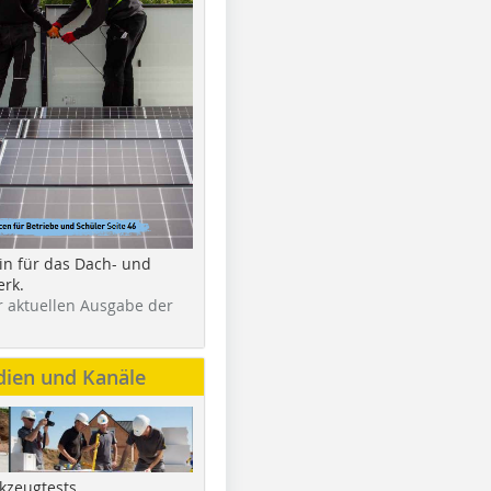
in für das Dach- und
rk.
r aktuellen Ausgabe der
dien und Kanäle
kzeugtests,