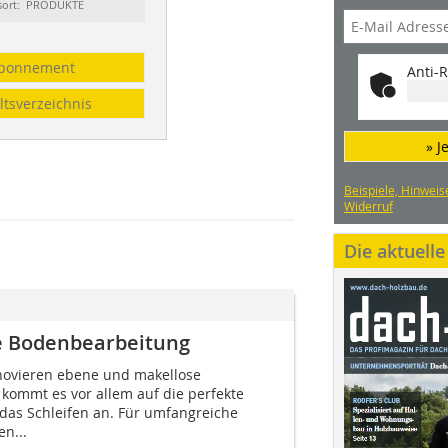
sort: PRODUKTE
bonnement
Anti-R
ltsverzeichnis
» J
Beispiele, Hinweis
Widerruf
Die aktuell
ge Bodenbearbeitung
ovieren ebene und makellose
 kommt es vor allem auf die perfekte
as Schleifen an. Für umfangreiche
en...