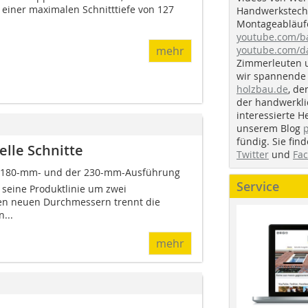
 einer maximalen Schnitttiefe von 127
Handwerkstechn
Montageabläufe
youtube.com/
youtube.com/d
mehr
Zimmerleuten 
wir spannende 
holzbau.de
, de
der handwerkl
interessierte H
unserem Blog
fündig. Sie fi
lle Schnitte
Twitter
und
Fa
 der 180-mm- und der 230-mm-Ausführung
Service
 seine Produktlinie um zwei
en neuen Durchmessern trennt die
...
mehr