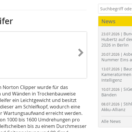
ifer
News
Bun
23.07.2026 |
Hubertz auf der
2026 in Berlin
Asbe
20.07.2026 |
Nummer Eins 
Bau
13.07.2026 |
Kameratürmen 
Intelligenz
 Norton Clipper wurde für das
SiGe
10.07.2026 |
en und Wänden in Trockenbauweise
Bänden
hleifer ein Leichtgewicht und besitzt
Stih
08.07.2026 |
 dieser am Schleifkopf, wodurch eine
Akku-Allianz
er Wartungsaufwand erreicht werden.
 von 1000 bis 1600 Umdrehungen pro
Alle News
leifscheiben bis zu einem Durchmesser