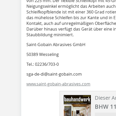
von 225 mm. Der flexible Schleifkopf mit 45-
Neigungswinkel ermöglicht das Arbeiten auch
Schleifkopfblende ist mit einer 360 Grad roti
das mühelose Schleifen bis zur Kante und in 
Kontakt, auch auf unregelmäßigen Oberfläche
Darüber hinaus verfügt das Gerät über eine in
Staubbildung minimiert.
Saint-Gobain Abrasives GmbH
50389 Wesseling
Tel.: 02236/703-0
sga-de-di@saint-gobain.com
www.saint-gobain-­abrasives.com
Dieser Ar
BHW 11