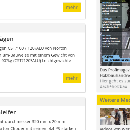
mehr
sägen
gen CST?100 / 120?ALU von Norton
inium-Bauweise mit einem Gewicht von
 90?kg (CST?120?ALU) Leichtgewichte
Das Profimagaz
Holzbauhandwe
mehr
Hier geht es zu
dach+holzbau.
Weitere Me
leifer
 Blattdurchmesser 350 mm x 20 mm
ton Clipper mit seinem 4,4 PS-starken
Videos von Wer