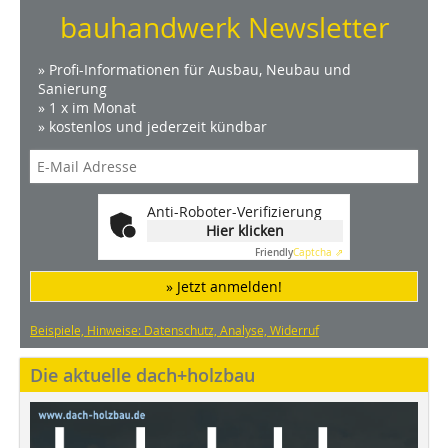
bauhandwerk Newsletter
» Profi-Informationen für Ausbau, Neubau und
Sanierung
» 1 x im Monat
» kostenlos und jederzeit kündbar
Anti-Roboter-Verifizierung
Hier klicken
Friendly
Captcha ⇗
» Jetzt anmelden!
Beispiele, Hinweise: Datenschutz, Analyse, Widerruf
Die aktuelle dach+holzbau