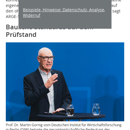
eigenen vier Wände anschaffen konnte, drängt heute auf
Beispiele, Hinweise: Datenschutz, Analyse,
den ohnehin überstrapazierten Mietwohnungsmarkt“, sagt
Widerruf
ARGE-Studienleiter Prof. Dietmar Walberg.
Bauliche Standards auf dem
Prüfstand
Prof. Dr. Martin Gornig vom Deutschen Institut für Wirtschaftsforschung
in Berlin (DIW) betonte die gesamtwirtschaftliche Bedeutung des