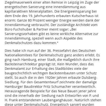
Ziegelmauerwerk einer alten Remise in Leipzig im Zuge der
energetischen Sanierung eine Innendämmung aus
kapillaraktiven Mineralplatten. Die Energieeinsparung bei
dem Ende des 19. Jahrhunderts erbauten Kutscherhaus ist
enorm: Ganze 80 Prozent weniger Energie werden dank der
Innendämmung verbraucht. Der zuständige Architekt vom
Büro Fuchshuber & Partner meint sogar: „Bei
Sanierungsvorhaben gibt es keine wirkliche Alternative zur
Innendämmung, speziell wenn auch Aspekte des
Denkmalschutzes dazu kommen.“
Dies habe ich nun auf der 36. Pressefahrt des Deutschen
Nationalkomitees für Denkmalschutz ganz anders erlebt. Es
ging nach Hamburg, einer Stadt, die maßgeblich durch ihre
Backsteinarchitektur geprägt ist. Kein Wunder, dass das
Denkmalamt zur Erhaltung des Stadtbildes viele der
baugeschichtlich wichtigen Backsteinbauten unter Schutz
stellt. So auch die in den 1920er Jahren erbaute Dulsberg-
Siedlung. Für den Gesamtentwurf zeichnete der damalige
Hamburger Baudirektor Fritz Schumacher verantwortlich.
Herausragende Beispiele für das Neue Bauen jener Jahre
sind die innerhalb der Siedlung nach Entwürfen von P. und
H. Frank entstandenen Laubenganghäuser. Natürlich stehen
diese unter Denkmalschutz. Energetisch saniert wurden