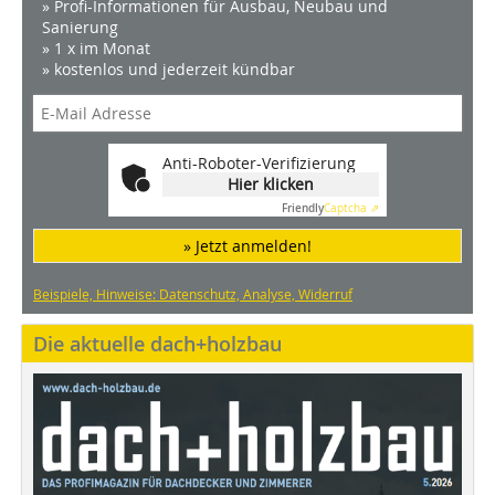
» Profi-Informationen für Ausbau, Neubau und
Sanierung
» 1 x im Monat
» kostenlos und jederzeit kündbar
Anti-Roboter-Verifizierung
Hier klicken
Friendly
Captcha ⇗
» Jetzt anmelden!
Beispiele, Hinweise: Datenschutz, Analyse, Widerruf
Die aktuelle dach+holzbau