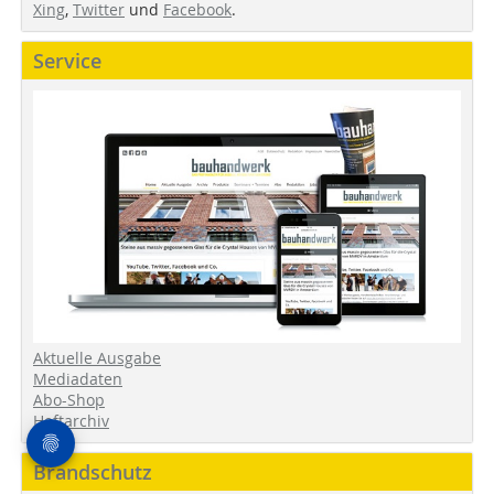
Xing
,
Twitter
und
Facebook
.
Service
Aktuelle Ausgabe
Mediadaten
Abo-Shop
Heftarchiv
Brandschutz