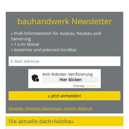
bauhandwerk Newsletter
» Profi-Informationen für Ausbau, Neubau und
Sanierung
» 1 x im Monat
» kostenlos und jederzeit kündbar
Anti-Roboter-Verifizierung
Hier klicken
Friendly
Captcha ⇗
» Jetzt anmelden!
Beispiele, Hinweise: Datenschutz, Analyse, Widerruf
Die aktuelle dach+holzbau