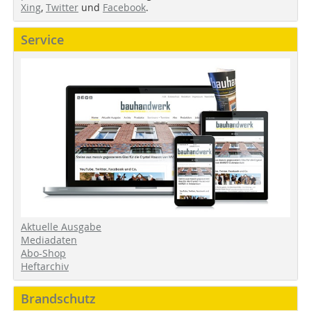
Xing
,
Twitter
und
Facebook
.
Service
Aktuelle Ausgabe
Mediadaten
Abo-Shop
Heftarchiv
Brandschutz