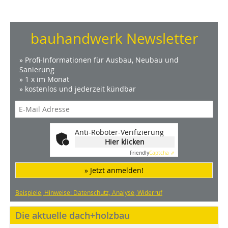
bauhandwerk Newsletter
» Profi-Informationen für Ausbau, Neubau und
Sanierung
» 1 x im Monat
» kostenlos und jederzeit kündbar
Anti-Roboter-Verifizierung
Hier klicken
Friendly
Captcha ⇗
» Jetzt anmelden!
Beispiele, Hinweise: Datenschutz, Analyse, Widerruf
Die aktuelle dach+holzbau