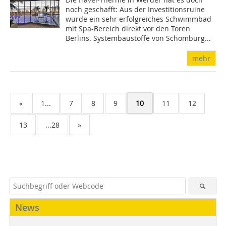
noch geschafft: Aus der Investitionsruine
wurde ein sehr erfolgreiches Schwimmbad
mit Spa-Bereich direkt vor den Toren
Berlins. Systembaustoffe von Schomburg...
mehr
«
1...
7
8
9
10
11
12
13
...28
»
News