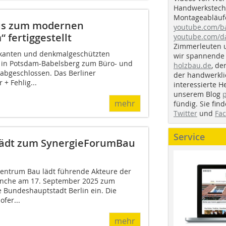
Handwerkstechn
Montageabläufe
kus zum modernen
youtube.com/
fertiggestellt
youtube.com/d
Zimmerleuten 
kanten und denkmalgeschützten
wir spannende 
 in Potsdam-Babelsberg zum Büro- und
holzbau.de
, de
abgeschlossen. Das Berliner
der handwerkl
 + Fehlig...
interessierte H
unserem Blog
mehr
fündig. Sie fi
Twitter
und
Fa
Service
 lädt zum SynergieForumBau
 Zentrum Bau lädt führende Akteure der
anche am 17. September 2025 zum
 Bundeshauptstadt Berlin ein. Die
fer...
mehr