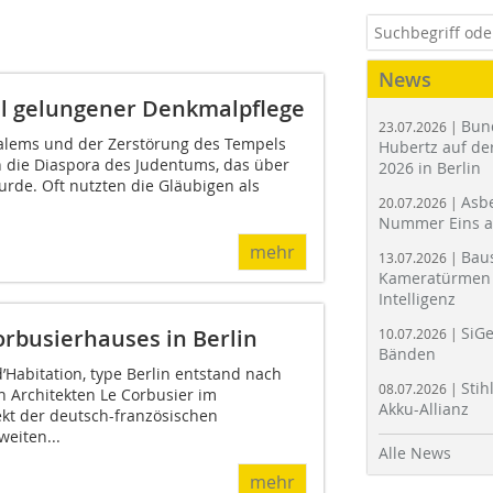
News
iel gelungener Denkmalpflege
Bun
23.07.2026 |
alems und der Zerstörung des Tempels
Hubertz auf der
 die Diaspora des Judentums, das über
2026 in Berlin
urde. Oft nutzten die Gläubigen als
Asbe
20.07.2026 |
Nummer Eins 
mehr
Bau
13.07.2026 |
Kameratürmen 
Intelligenz
SiGe
rbusierhauses in Berlin
10.07.2026 |
Bänden
Habitation, type Berlin entstand nach
Stih
08.07.2026 |
n Architekten Le Corbusier im
Akku-Allianz
jekt der deutsch-französischen
eiten...
Alle News
mehr