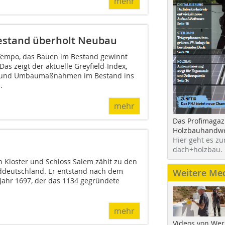
mehr
Bestand überholt Neubau
 Tempo, das Bauen im Bestand gewinnt
s zeigt der aktuelle Greyfield-Index,
u- und Umbaumaßnahmen im Bestand ins
.
mehr
Das Profimagaz
Holzbauhandwe
Hier geht es zu
dach+holzbau.
 Kloster und Schloss Salem zählt zu den
üddeutschland. Er entstand nach dem
Weitere Me
ahr 1697, der das 1134 gegründete
mehr
Videos von Wer