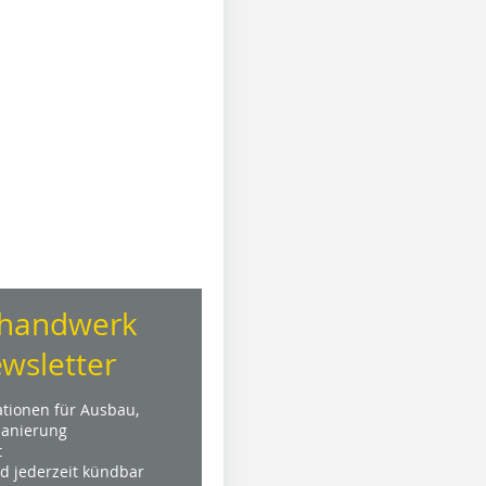
handwerk
wsletter
ationen für Ausbau,
anierung
t
nd jederzeit kündbar