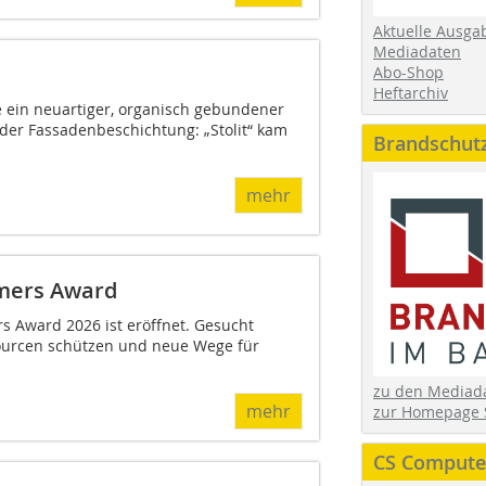
Aktuelle Ausga
Mediadaten
Abo-Shop
Heftarchiv
e ein neuartiger, organisch gebundener
der Fassadenbeschichtung: „Stolit“ kam
Brandschut
mehr
mers Award
Award 2026 ist eröffnet. Gesucht
sourcen schützen und neue Wege für
zu den Media
mehr
zur Homepage 
CS Computer