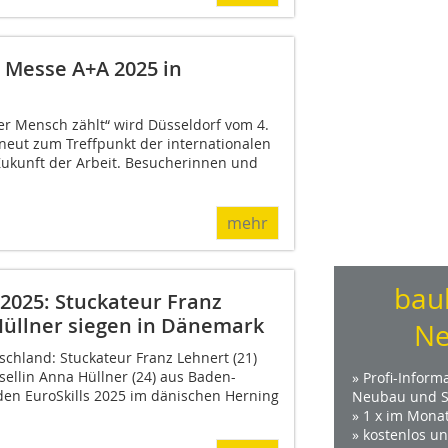
 Messe A+A 2025 in
r Mensch zählt“ wird Düsseldorf vom 4.
neut zum Treffpunkt der internationalen
ukunft der Arbeit. Besucherinnen und
mehr
bau
 2025: Stuckateur Franz
Hüllner siegen in Dänemark
Ne
schland: Stuckateur Franz Lehnert (21)
ellin Anna Hüllner (24) aus Baden-
» Profi-Inform
en EuroSkills 2025 im dänischen Herning
Neubau und S
» 1 x im Mona
» kostenlos u