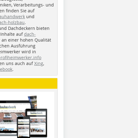
iken, Verarbeitungs- und
n finden Sie auf
bauhandwerk
und
ach-holzbau
.
und Dachdeckern bieten
Inhalte auf
dach-
r an einer hohen Qualität
ichen Ausführung
eimwerker wird in
profiheimwerker.info
nden uns auch auf
Xing
,
cebook
.