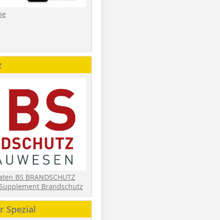
be
z
daten BS BRANDSCHUTZ
Supplement Brandschutz
 Spezial