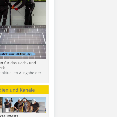
in für das Dach- und
rk.
r aktuellen Ausgabe der
dien und Kanäle
kzeugtests,