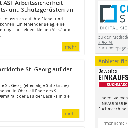
t AST Arbeitssicherheit
ts- und Schutzgerüsten an
t, muss sich auf ihre Stand- und
 können. Ein fehlender Belag, eine
erung – aus einem kleinen Versäumnis
.
zu den Mediad
SPEZIAL
mehr
zur Homepage 
Anbieter fi
rrkirche St. Georg auf der
he St. Georg (ehemalige Stiftskirche)
henau in Oberzell Ende des 9.
amit fällt der Bau der Basilika in die
Finden Sie mehr
EINKAUFSFÜHRE
Suchmaschine f
mehr