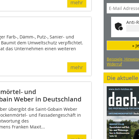
mehr
Anti-R
ger Farb-, Dämm-, Putz-, Sanier- und
 Baumit dem Umweltschutz verpflichtet.
» J
hat das Unternehmen einen weiteren
Beispiele, Hinweis
Widerruf
mehr
Die aktuell
mörtel- und
obain Weber in Deutschland
ber übergibt die Saint-Gobain Weber
rockenmörtel- und Fassadengeschäft in
ntwortung des
ens Franken Maxit...