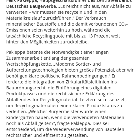
Felix Pakleppa, Hauptgeschäftsführer des Zentralverbands
Deutsches Baugewerbe
. „Es reicht nicht aus, nur Abfälle zu
verwerten – wir müssen sie recyceln und in den
Materialkreislauf zurückführen.“ Der Verbrauch
mineralischer Baustoffe und die damit verbundenen CO₂-
Emissionen seien weiterhin zu hoch, während die
tatsächliche Recyclingquote mit bis zu 13 Prozent weit
hinter den Möglichkeiten zurückbleibe.
Pakleppa betonte die Notwendigkeit einer engen
Zusammenarbeit entlang der gesamten
Wertschöpfungskette. „Moderne Sortier- und
Aufbereitungstechnologien bieten großes Potenzial, aber wir
benötigen klare politische Rahmenbedingungen.“ Er
forderte die Integration von Zirkularitätsleitlinien ins
Bauordnungsrecht, die Einführung eines digitalen
Produktpasses und die rechtssichere Erklärung des
Abfallendes für Recyclingmaterial. Letztere sei essenziell,
um Recyclingmaterialien einen klaren Produktstatus zu
verleihen. „Welcher Bürgermeister würde einen
Kindergarten bauen, wenn die verwendeten Materialien
noch als Abfall gelten?“, fragte Pakleppa. Dies sei
entscheidend, um die Wiederverwendung von Bauteilen
rechtssicher und effizient zu gestalten.