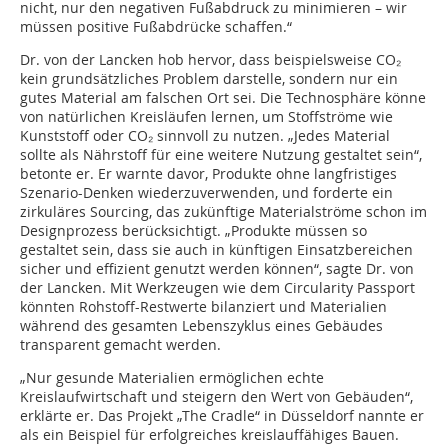
nicht, nur den negativen Fußabdruck zu minimieren – wir
müssen positive Fußabdrücke schaffen.“
Dr. von der Lancken hob hervor, dass beispielsweise CO₂
kein grundsätzliches Problem darstelle, sondern nur ein
gutes Material am falschen Ort sei. Die Technosphäre könne
von natürlichen Kreisläufen lernen, um Stoffströme wie
Kunststoff oder CO₂ sinnvoll zu nutzen. „Jedes Material
sollte als Nährstoff für eine weitere Nutzung gestaltet sein“,
betonte er. Er warnte davor, Produkte ohne langfristiges
Szenario-Denken wiederzuverwenden, und forderte ein
zirkuläres Sourcing, das zukünftige Materialströme schon im
Designprozess berücksichtigt. „Produkte müssen so
gestaltet sein, dass sie auch in künftigen Einsatzbereichen
sicher und effizient genutzt werden können“, sagte Dr. von
der Lancken. Mit Werkzeugen wie dem Circularity Passport
könnten Rohstoff-Restwerte bilanziert und Materialien
während des gesamten Lebenszyklus eines Gebäudes
transparent gemacht werden.
„Nur gesunde Materialien ermöglichen echte
Kreislaufwirtschaft und steigern den Wert von Gebäuden“,
erklärte er. Das Projekt „The Cradle“ in Düsseldorf nannte er
als ein Beispiel für erfolgreiches kreislauffähiges Bauen.