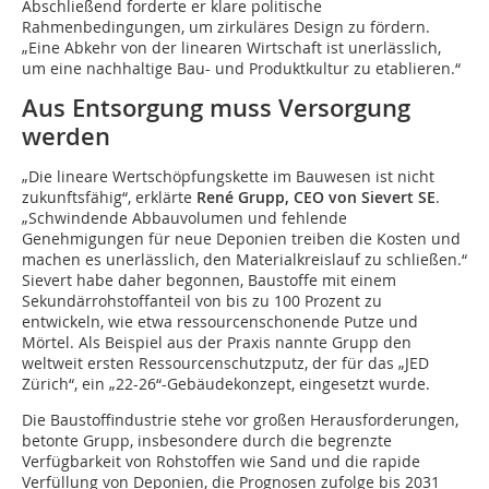
Abschließend forderte er klare politische
Rahmenbedingungen, um zirkuläres Design zu fördern.
„Eine Abkehr von der linearen Wirtschaft ist unerlässlich,
um eine nachhaltige Bau- und Produktkultur zu etablieren.“
Aus Entsorgung muss Versorgung
werden
„Die lineare Wertschöpfungskette im Bauwesen ist nicht
zukunftsfähig“, erklärte
René Grupp, CEO von Sievert SE
.
„Schwindende Abbauvolumen und fehlende
Genehmigungen für neue Deponien treiben die Kosten und
machen es unerlässlich, den Materialkreislauf zu schließen.“
Sievert habe daher begonnen, Baustoffe mit einem
Sekundärrohstoffanteil von bis zu 100 Prozent zu
entwickeln, wie etwa ressourcenschonende Putze und
Mörtel. Als Beispiel aus der Praxis nannte Grupp den
weltweit ersten Ressourcenschutzputz, der für das „JED
Zürich“, ein „22-26“-Gebäudekonzept, eingesetzt wurde.
Die Baustoffindustrie stehe vor großen Herausforderungen,
betonte Grupp, insbesondere durch die begrenzte
Verfügbarkeit von Rohstoffen wie Sand und die rapide
Verfüllung von Deponien, die Prognosen zufolge bis 2031