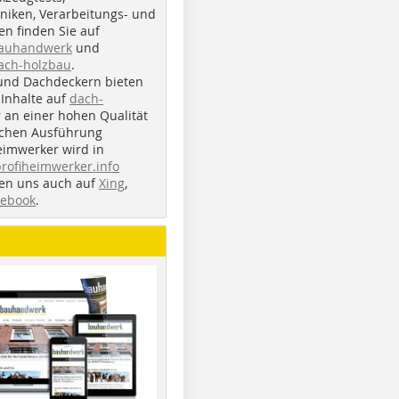
iken, Verarbeitungs- und
n finden Sie auf
bauhandwerk
und
ach-holzbau
.
und Dachdeckern bieten
Inhalte auf
dach-
r an einer hohen Qualität
ichen Ausführung
eimwerker wird in
profiheimwerker.info
nden uns auch auf
Xing
,
cebook
.