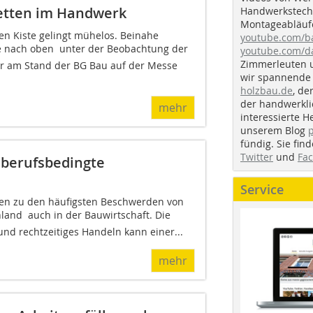
etten im Handwerk
Handwerkstechn
Montageabläufe
en Kiste gelingt mühelos. Beinahe
youtube.com/
ie nach oben  unter der Beobachtung der
youtube.com/d
Zimmerleuten 
 am Stand der BG Bau auf der Messe
wir spannende 
holzbau.de
, de
der handwerkl
mehr
interessierte H
unserem Blog
fündig. Sie fi
Twitter
und
Fa
 berufsbedingte
Service
en zu den häufigsten Beschwerden von
land  auch in der Bauwirtschaft. Die
 und rechtzeitiges Handeln kann einer...
mehr