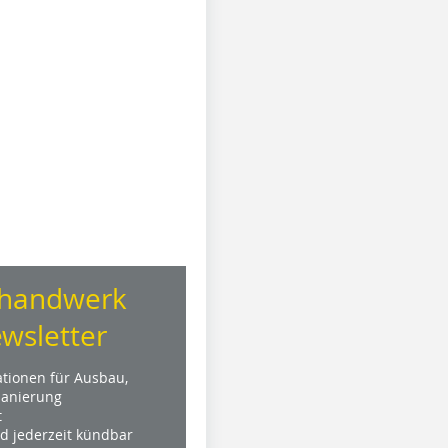
handwerk
wsletter
ationen für Ausbau,
anierung
t
nd jederzeit kündbar