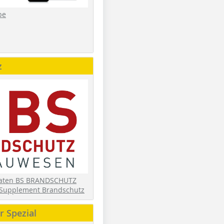
be
z
daten BS BRANDSCHUTZ
Supplement Brandschutz
 Spezial