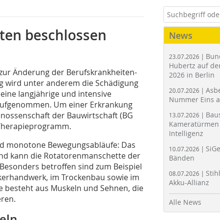
iten beschlossen
News
Bun
23.07.2026 |
Hubertz auf der
g zur Änderung der Berufskrankheiten-
2026 in Berlin
ng wird unter anderem die Schädigung
Asbe
20.07.2026 |
ine langjährige und intensive
Nummer Eins 
n aufgenommen. Um einer Erkrankung
genossenschaft der Bauwirtschaft (BG
Bau
13.07.2026 |
Kameratürmen 
s Therapieprogramm.
Intelligenz
und monotone Bewegungsabläufe: Das
SiGe
10.07.2026 |
 und kann die Rotatorenmanschette der
Bänden
 Besonders betroffen sind zum Beispiel
Stih
08.07.2026 |
ckerhandwerk, im Trockenbau sowie im
Akku-Allianz
 besteht aus Muskeln und Sehnen, die
eren.
Alle News
eln