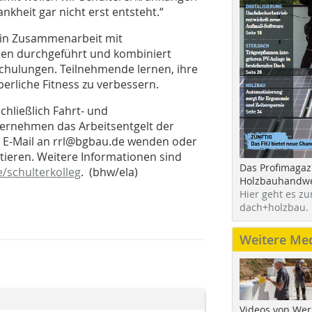
nkheit gar nicht erst entsteht.“
 in Zusammenarbeit mit
ren durchgeführt und kombiniert
chulungen. Teilnehmende lernen, ihre
erliche Fitness zu verbessern.
hließlich Fahrt- und
ternehmen das Arbeitsentgelt der
r E-Mail an rrl@bgbau.de wenden oder
tieren. Weitere Informationen sind
Das Profimagaz
/schulterkolleg
. (bhw/ela)
Holzbauhandwe
Hier geht es zu
dach+holzbau.
Weitere Me
Videos von Wer