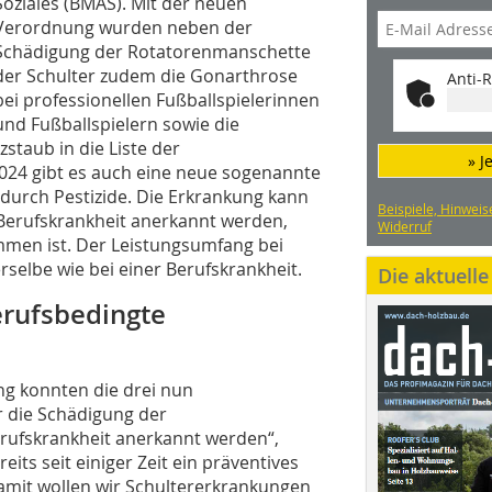
Soziales (BMAS). Mit der neuen
Verordnung wurden neben der
Schädigung der Rotatorenmanschette
der Schulter zudem die Gonarthrose
Anti-R
bei professionellen Fußballspielerinnen
und Fußballspielern sowie die
staub in die Liste der
» J
024 gibt es auch eine neue sogenannte
durch Pestizide. Die Erkrankung kann
Beispiele, Hinweis
 Berufskrankheit anerkannt werden,
Widerruf
mmen ist. Der Leistungsumfang bei
selbe wie bei einer Berufskrankheit.
Die aktuell
erufsbedingte
ng konnten die drei nun
 die Schädigung der
rufskrankheit anerkannt werden“,
its seit einiger Zeit ein präventives
amit wollen wir Schultererkrankungen