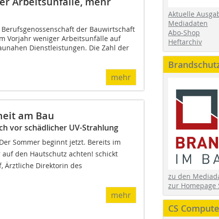
er Arbeitsunfälle, mehr
Aktuelle Ausga
Mediadaten
e Berufsgenossenschaft der Bauwirtschaft
Abo-Shop
m Vorjahr weniger Arbeitsunfälle auf
Heftarchiv
aunahen Dienstleistungen. Die Zahl der
Brandschut
mehr
heit am Bau
ch vor schädlicher UV-Strahlung
Der Sommer beginnt jetzt. Bereits im
 auf den Hautschutz achten! schickt
 Ärztliche Direktorin des
zu den Media
zur Homepage 
mehr
CS Computer