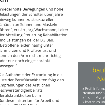
„Wiederholte Bewegungen und hohe
Belastungen der Schulter über Jahre
hinweg können zu strukturellen
Schäden an Sehnen und Muskeln
führen“, erklärt Jörg Wachsmann, Leiter
der Abteilung Steuerung Rehabilitation
und Leistungen bei der BG Bau.
„Betroffene leiden häufig unter
Schmerzen und Kraftverlust und
können den Arm nicht mehr richtig
oder nur noch eingeschränkt
bewegen.“
bau
Die Aufnahme der Erkrankung in die
Ne
Liste der Berufskrankheiten folgt den
Empfehlungen des Ärztlichen
» Profi-Inform
Sachverständigenbeirats
Neubau und S
Berufskrankheiten beim
» 1 x im Mona
Bundesministerium für Arbeit und
» kostenlos u