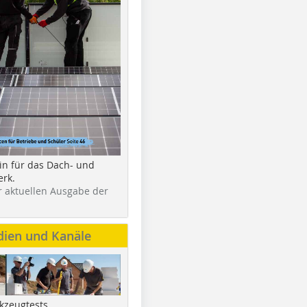
in für das Dach- und
rk.
r aktuellen Ausgabe der
dien und Kanäle
kzeugtests,