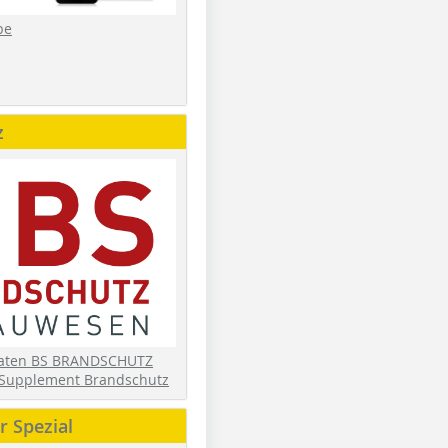
be
z
daten BS BRANDSCHUTZ
Supplement Brandschutz
 Spezial