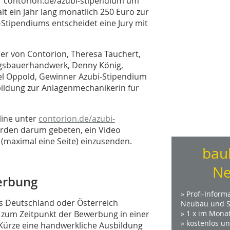
r contorion.de/azubi-stipendium um
 ein Jahr lang monatlich 250 Euro zur
-Stipendiums entscheidet eine Jury mit
er von Contorion, Theresa Tauchert,
ungsbauerhandwerk, Denny König,
el Oppold, Gewinner Azubi-Stipendium
ildung zur Anlagenmechanikerin für
line unter
contorion.de/azubi-
rden darum gebeten, ein Video
 (maximal eine Seite) einzusenden.
bau
Ne
erbung
» Profi-Inform
 Deutschland oder Österreich
Neubau und S
h zum Zeitpunkt der Bewerbung in einer
» 1 x im Mona
» kostenlos u
Kürze eine handwerkliche Ausbildung