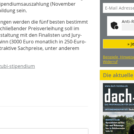
tipendiumsauszahlung (November
ildung sein.
bungen werden die fünf besten bestimmt
Anti-R
chließender Preisverleihung soll im
taltung mit den Finalisten und Jury-
inn (3000 Euro monatlich in 250-Euro-
» J
attraktive Sachpreise, unter anderem
Beispiele, Hinweis
Widerruf
zubi-stipendium
Die aktuell