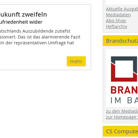
Aktuelle Ausga
Zukunft zweifeln
Mediadaten
Abo-Shop
ufriedenheit wider
Heftarchiv
utschlands Auszubildende zutiefst
sioniert. Das ist das alarmierende Fazit
Brandschut
 In der repräsentativen Umfrage hat
mehr
zu den Media
zur Homepage 
CS Computer