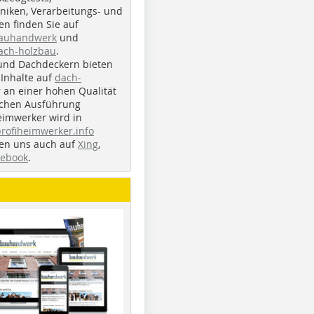
iken, Verarbeitungs- und
n finden Sie auf
bauhandwerk
und
ach-holzbau
.
und Dachdeckern bieten
Inhalte auf
dach-
r an einer hohen Qualität
ichen Ausführung
eimwerker wird in
profiheimwerker.info
nden uns auch auf
Xing
,
cebook
.