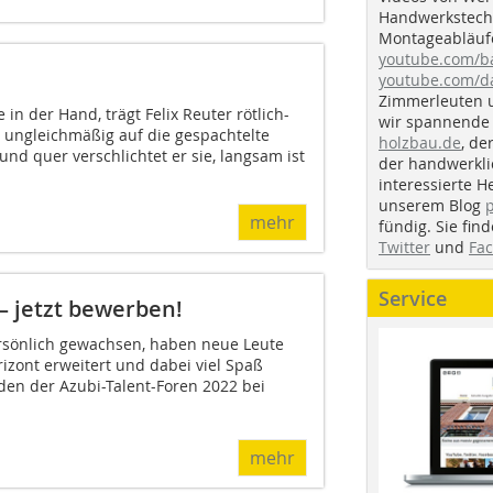
Handwerkstechn
Montageabläufe
youtube.com/
youtube.com/d
Zimmerleuten 
in der Hand, trägt Felix Reuter rötlich-
wir spannende 
 ungleichmäßig auf die gespachtelte
holzbau.de
, de
und quer verschlichtet er sie, langsam ist
der handwerkl
interessierte H
unserem Blog
mehr
fündig. Sie fi
Twitter
und
Fa
Service
 – jetzt bewerben!
ersönlich gewachsen, haben neue Leute
izont erweitert und dabei viel Spaß
en der Azubi-Talent-Foren 2022 bei
mehr