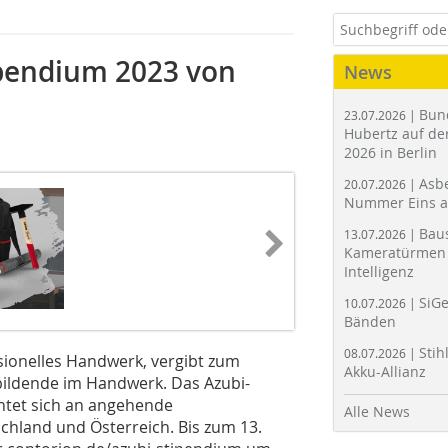
ipendium 2023 von
News
Bun
23.07.2026 |
Hubertz auf der
2026 in Berlin
Asbe
20.07.2026 |
Nummer Eins 
Bau
13.07.2026 |
Kameratürmen 
Intelligenz
SiGe
10.07.2026 |
Bänden
Stih
08.07.2026 |
sionelles Handwerk, vergibt zum
Akku-Allianz
ubildende im Handwerk. Das Azubi-
htet sich an angehende
Alle News
land und Österreich. Bis zum 13.