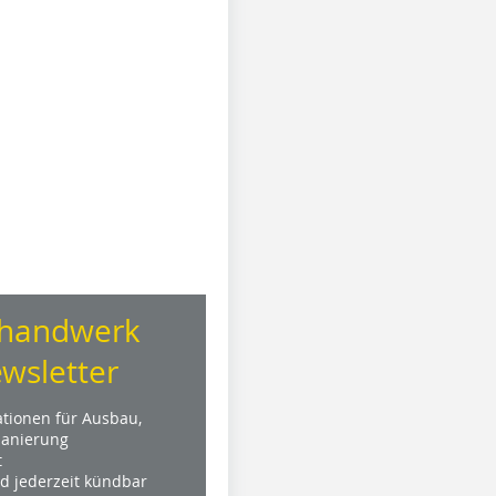
handwerk
wsletter
ationen für Ausbau,
anierung
t
nd jederzeit kündbar