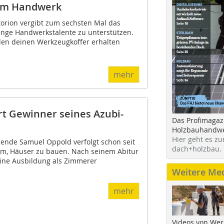
 im Handwerk
orion vergibt zum sechsten Mal das
nge Handwerkstalente zu unterstützen.
len deinen Werkzeugkoffer erhalten
mehr
t Gewinner seines Azubi-
Das Profimagaz
Holzbauhandwe
Hier geht es zu
dende Samuel Oppold verfolgt schon seit
dach+holzbau.
um, Häuser zu bauen. Nach seinem Abitur
eine Ausbildung als Zimmerer
Weitere Me
mehr
Videos von Wer