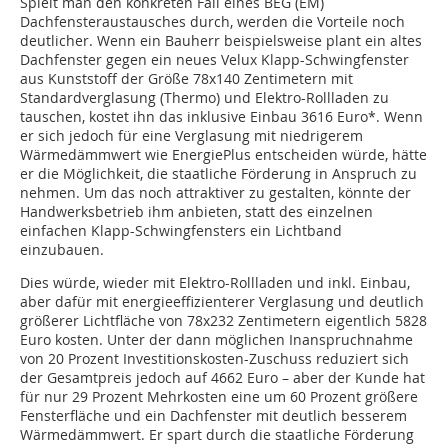
Spielt man den konkreten Fall eines BEG (EM)
Dachfensteraustausches durch, werden die Vorteile noch
deutlicher. Wenn ein Bauherr beispielsweise plant ein altes
Dachfenster gegen ein neues Velux Klapp-Schwingfenster
aus Kunststoff der Größe 78x140 Zentimetern mit
Standardverglasung (Thermo) und Elektro-Rollladen zu
tauschen, kostet ihn das inklusive Einbau 3616 Euro*. Wenn
er sich jedoch für eine Verglasung mit niedrigerem
Wärmedämmwert wie EnergiePlus entscheiden würde, hätte
er die Möglichkeit, die staatliche Förderung in Anspruch zu
nehmen. Um das noch attraktiver zu gestalten, könnte der
Handwerksbetrieb ihm anbieten, statt des einzelnen
einfachen Klapp-Schwingfensters ein Lichtband
einzubauen.
Dies würde, wieder mit Elektro-Rollladen und inkl. Einbau,
aber dafür mit energieeffizienterer Verglasung und deutlich
größerer Lichtfläche von 78x232 Zentimetern eigentlich 5828
Euro kosten. Unter der dann möglichen Inanspruchnahme
von 20 Prozent Investitionskosten-Zuschuss reduziert sich
der Gesamtpreis jedoch auf 4662 Euro – aber der Kunde hat
für nur 29 Prozent Mehrkosten eine um 60 Prozent größere
Fensterfläche und ein Dachfenster mit deutlich besserem
Wärmedämmwert. Er spart durch die staatliche Förderung