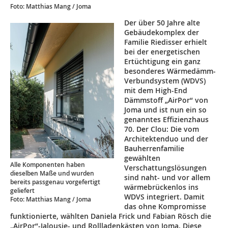
Foto: Matthias Mang / Joma
Der über 50 Jahre alte
Gebäudekomplex der
Familie Riedisser erhielt
bei der energetischen
Ertüchtigung ein ganz
besonderes Wärmedämm-
Verbundsystem (WDVS)
mit dem High-End
Dämmstoff „AirPor“ von
Joma und ist nun ein so
genanntes Effizienzhaus
70. Der Clou: Die vom
Architektenduo und der
Bauherrenfamilie
gewählten
Alle Komponenten haben
Verschattungslösungen
dieselben Maße und wurden
sind naht- und vor allem
bereits passgenau vorgefertigt
wärmebrückenlos ins
geliefert
WDVS integriert. Damit
Foto: Matthias Mang / Joma
das ohne Kompromisse
funktionierte, wählten Daniela Frick und Fabian Rösch die
„AirPor“-Jalousie- und Rollladenkästen von Joma. Diese