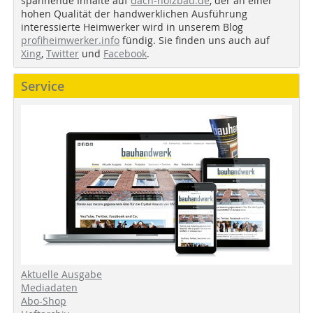
spannende Inhalte auf
dach-holzbau.de
, der an einer
hohen Qualität der handwerklichen Ausführung
interessierte Heimwerker wird in unserem Blog
profiheimwerker.info
fündig. Sie finden uns auch auf
Xing
,
Twitter
und
Facebook
.
Service
Aktuelle Ausgabe
Mediadaten
Abo-Shop