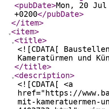
<pubDate
>
Mon, 20 Jul
+0200
</pubDate
>
</item
>
<item
>
<title
>
<![CDATA[ Baustelle
Kameratürmen und Kü
</title
>
<description
>
<![CDATA[ <a
href="https://www.b
mit-kameratuermen-u