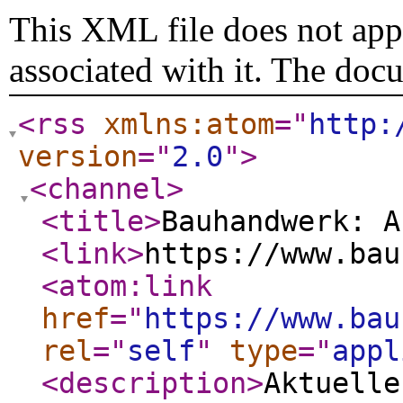
This XML file does not appe
associated with it. The doc
<rss
xmlns:atom
="
http:
version
="
2.0
"
>
<channel
>
<title
>
Bauhandwerk: A
<link
>
https://www.bau
<atom:link
href
="
https://www.bau
rel
="
self
"
type
="
appl
<description
>
Aktuelle