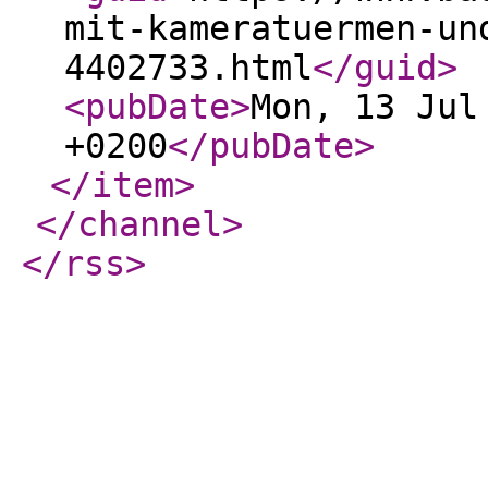
mit-kameratuermen-un
4402733.html
</guid
>
<pubDate
>
Mon, 13 Jul
+0200
</pubDate
>
</item
>
</channel
>
</rss
>