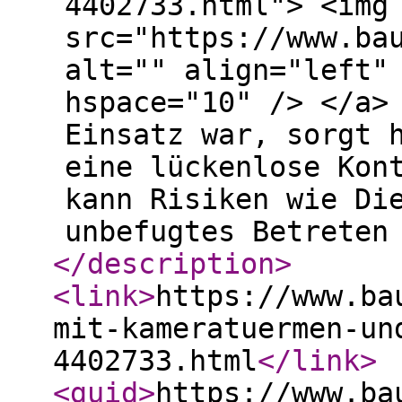
4402733.html"> <img
src="https://www.ba
alt="" align="left"
hspace="10" /> </a>
Einsatz war, sorgt 
eine lückenlose Kon
kann Risiken wie Di
unbefugtes Betreten
</description
>
<link
>
https://www.ba
mit-kameratuermen-un
4402733.html
</link
>
<guid
>
https://www.ba