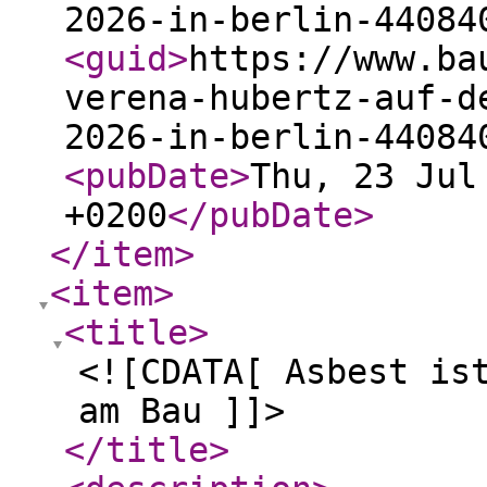
2026-in-berlin-44084
<guid
>
https://www.ba
verena-hubertz-auf-d
2026-in-berlin-44084
<pubDate
>
Thu, 23 Jul
+0200
</pubDate
>
</item
>
<item
>
<title
>
<![CDATA[ Asbest is
am Bau ]]>
</title
>