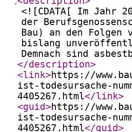
<description
>
<![CDATA[ Im Jahr 2
der Berufsgenossens
Bau) an den Folgen 
bislang unveröffent
Demnach sind asbest
</description
>
<link
>
https://www.ba
ist-todesursache-num
4405267.html
</link
>
<guid
>
https://www.ba
ist-todesursache-num
4405267.html
</guid
>