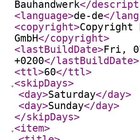
Bauhandwerk
</descript
<language
>
de-de
</lang
<copyright
>
Copyright 
GmbH
</copyright
>
<lastBuildDate
>
Fri, 0
+0200
</lastBuildDate
>
<ttl
>
60
</ttl
>
<skipDays
>
<day
>
Saturday
</day
>
<day
>
Sunday
</day
>
</skipDays
>
<item
>
<title
>