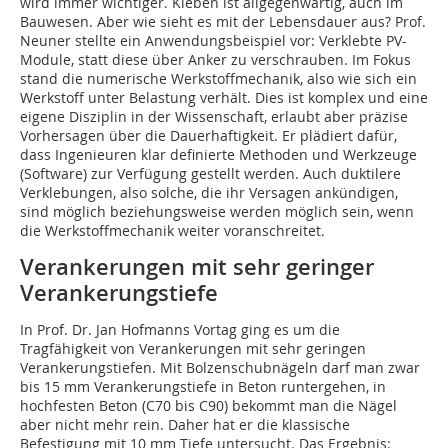
wird immer wichtiger. Kleben ist allgegenwärtig, auch im
Bauwesen. Aber wie sieht es mit der Lebensdauer aus? Prof.
Neuner stellte ein Anwendungsbeispiel vor: Verklebte PV-
Module, statt diese über Anker zu verschrauben. Im Fokus
stand die numerische Werkstoffmechanik, also wie sich ein
Werkstoff unter Belastung verhält. Dies ist komplex und eine
eigene Disziplin in der Wissenschaft, erlaubt aber präzise
Vorhersagen über die Dauerhaftigkeit. Er plädiert dafür,
dass Ingenieuren klar definierte Methoden und Werkzeuge
(Software) zur Verfügung gestellt werden. Auch duktilere
Verklebungen, also solche, die ihr Versagen ankündigen,
sind möglich beziehungsweise werden möglich sein, wenn
die Werkstoffmechanik weiter voranschreitet.
Verankerungen mit sehr geringer
Verankerungstiefe
In Prof. Dr. Jan Hofmanns Vortag ging es um die
Tragfähigkeit von Verankerungen mit sehr geringen
Verankerungstiefen. Mit Bolzenschubnägeln darf man zwar
bis 15 mm Verankerungstiefe in Beton runtergehen, in
hochfesten Beton (C70 bis C90) bekommt man die Nägel
aber nicht mehr rein. Daher hat er die klassische
Befestigung mit 10 mm Tiefe untersucht. Das Ergebnis: