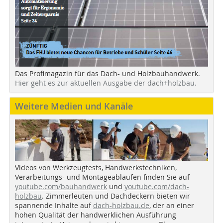
Das Profimagazin für das Dach- und Holzbauhandwerk.
Hier geht es zur aktuellen Ausgabe der dach+holzbau.
Weitere Medien und Kanäle
Videos von Werkzeugtests, Handwerkstechniken,
Verarbeitungs- und Montageabläufen finden Sie auf
youtube.com/bauhandwerk
und
youtube.com/dach-
holzbau
. Zimmerleuten und Dachdeckern bieten wir
spannende Inhalte auf
dach-holzbau.de
, der an einer
hohen Qualität der handwerklichen Ausführung