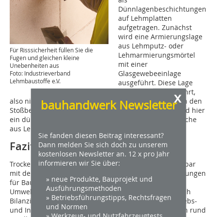
Dünnlagenbeschichtungen
auf Lehmplatten
aufgetragen. Zunächst
wird eine Armierungslage
aus Lehmputz- oder
Für Risssicherheit füllen Sie die
Lehmarmierungsmörtel
Fugen und gleichen kleine
mit einer
Unebenheiten aus
Glasgewebeeinlage
Foto: Industrieverband
Lehmbaustoffe e.V.
ausgeführt. Diese Lage
wird flächig ausgeführt,
x
also nicht (wie bei Gipskartonbauplatten üblich) nur in den
bauhandwerk Newsletter
Stoßbereichen. Als natürliches Oberflächen-Finish wird hier
ein dünner Lehm-Designputz eingesetzt – auch Anstriche
aus Lehmprodukten sind üblich.
Sie fanden diesen Beitrag interessant?
Fazit
Dann melden Sie sich doch zu unserem
kostenlosen Newsletter an. 12 x pro Jahr
informieren wir Sie über:
Trockenbau mit Lehmplatten ist weitgehend vergleichbar
mit dem gewohnten Vorgehen – mit positiven Auswirkungen
» neue Produkte, Bauprojekt und
für Bauherren, Gebäudenutzer, Handwerker und die
Ausführungsmethoden
Umwelt. Beim Kreisarchiv spart der Kreis Viersen durch
» Betriebsführungstipps, Rechtsfragen
Bilanzierung des Materialrestwertes, geringerer Betriebs-
und Normen
und Instandhaltungskosten und geringen CO
-Steuern rund
2
» Werkzeug- und Nutzfahrzeugtests,