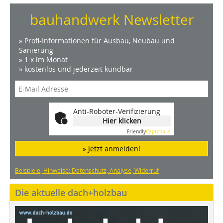
bauhandwerk Newsletter
» Profi-Informationen für Ausbau, Neubau und
Sanierung
» 1 x im Monat
» kostenlos und jederzeit kündbar
Anti-Roboter-Verifizierung
Hier klicken
Friendly
Captcha ⇗
» Jetzt anmelden!
Beispiele, Hinweise: Datenschutz, Analyse, Widerruf
Die aktuelle dach+holzbau