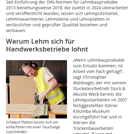
Seit Einführung der DIN-Normen für Lehmbauprodukte
2013 beziehungsweise 2018, die zuletzt in 2024 überarbeitet
und veröffentlicht wurden, lassen sich Lehmputzmörtel,
Lehmmauermörtel, Lehmsteine und Lehmplatten in
verlässlicher und geprüfter Qualität beziehen und
verbauen.
Warum Lehm sich für
Handwerksbetriebe lohnt
„Wenn Lehmbauprodukte
zum Einsatz kommen, ist
Arbeit vom Fach gefragt“,
sagt Christopher
Waldvogel, der mit seinem
Stuckateurbetrieb Stuck &
Akustik Weck bereits die
Lehmputzarbeiten im 2007
fertiggestellten Kölner
Kolumba Museum
durchgeführt hat und in
Viersen die
Schwere Platten lassen sich am
einfachsten mit einer Tauchsäge
Trockenbauarbeiten
zuschneiden
umsetzt. Bauen mit