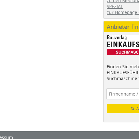
zu den Mediad
SPEZIAL
zur Homepage 
Anbieter fi
Finden Sie mehr
EINKAUFSFÜHRE
Suchmaschine f
A
essum