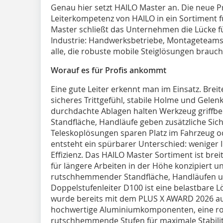
Genau hier setzt HAILO Master an. Die neue Pr
Leiterkompetenz von HAILO in ein Sortiment 
Master schließt das Unternehmen die Lücke fü
Industrie: Handwerksbetriebe, Montageteams, 
alle, die robuste mobile Steiglösungen brauch
Worauf es für Profis ankommt
Eine gute Leiter erkennt man im Einsatz. Bre
sicheres Trittgefühl, stabile Holme und Gelenk
durchdachte Ablagen halten Werkzeug griffbe
Standfläche, Handläufe geben zusätzliche Sic
Teleskoplösungen sparen Platz im Fahrzeug ode
entsteht ein spürbarer Unterschied: weniger 
Effizienz. Das HAILO Master Sortiment ist breit 
für längere Arbeiten in der Höhe konzipiert u
rutschhemmender Standfläche, Handläufen un
Doppelstufenleiter D100 ist eine belastbare L
wurde bereits mit dem PLUS X AWARD 2026 au
hochwertige Aluminiumkomponenten, eine rob
rutschhemmende Stufen für maximale Stabilit