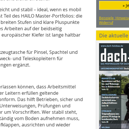
» J
icht und stabil – ideal, wenn es mobil
t Teil des HAILO Master-Portfolios: die
Beispiele, Hinweis
breiten Stufen sind klare Pluspunkte
Widerruf
 Arbeiten auf der beidseitig
europäischer Kiefer ist lange haltbar
Die aktuell
zeugtasche für Pinsel, Spachtel und
eck- und Teleskopleitern für
ungen ergänzt.
lassen können, dass Arbeitsmittel
 Leitern erfüllen geltende
form. Das hilft Betrieben, sicher und
uf Unterweisungen, Prüfungen und
r um Vorschriften. Wer stabil steht,
t ständig vom Boden aufnehmen muss,
ufklappen, ausrichten und wieder