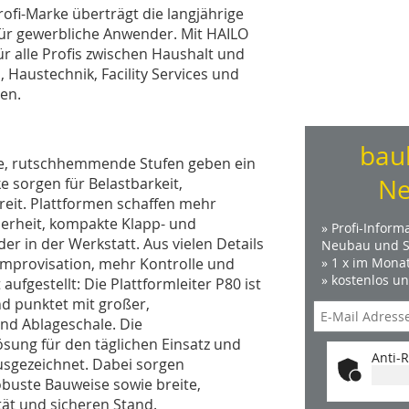
ofi-Marke überträgt die langjährige
für gewerbliche Anwender. Mit HAILO
r alle Profis zwischen Haushalt und
Haustechnik, Facility Services und
en.
bau
ite, rutschhemmende Stufen geben ein
Ne
e sorgen für Belastbarkeit,
reit. Plattformen schaffen mehr
herheit, kompakte Klapp- und
» Profi-Inform
r in der Werkstatt. Aus vielen Details
Neubau und S
Improvisation, mehr Kontrolle und
» 1 x im Mona
» kostenlos u
aufgestellt: Die Plattformleiter P80 ist
nd punktet mit großer,
d Ablageschale. Die
ösung für den täglichen Einsatz und
Anti-R
sgezeichnet. Dabei sorgen
uste Bauweise sowie breite,
ät und sicheren Stand.