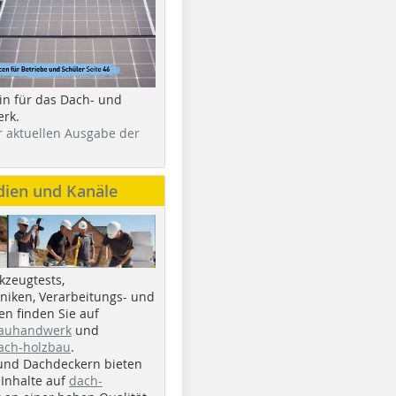
in für das Dach- und
rk.
r aktuellen Ausgabe der
dien und Kanäle
kzeugtests,
iken, Verarbeitungs- und
n finden Sie auf
bauhandwerk
und
ach-holzbau
.
und Dachdeckern bieten
Inhalte auf
dach-