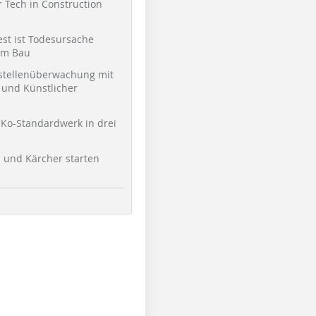
 Tech in Construction
st ist Todesursache
am Bau
stellenüberwachung mit
und Künstlicher
Ko-Standardwerk in drei
Copyright : HAILO
Copyright : HAILO
Copyright 
l und Kärcher starten