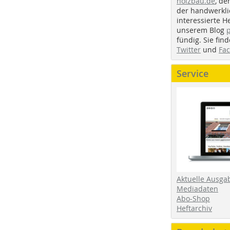
holzbau.de
, de
der handwerkl
interessierte H
unserem Blog
fündig. Sie fi
Twitter
und
Fa
Service
Aktuelle Ausga
Mediadaten
Abo-Shop
Heftarchiv