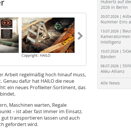
er
Hubertz auf der
2026 in Berlin
Asbe
20.07.2026 |
Nummer Eins 
Bau
13.07.2026 |
Kameratürmen 
Intelligenz
SiGe
10.07.2026 |
Copyright : HAILO
Copyright : HAILO
Bänden
Stih
08.07.2026 |
Akku-Allianz
der Arbeit regelmäßig hoch hinauf muss,
rt. Genau dafür hat HAILO die neue
Alle News
t: ein neues Profileiter-Sortiment, das
bindet.
ern, Maschinen warten, Regale
punkt – ist aber fast immer im Einsatz.
ch gut transportieren lassen und auch
ch gefordert wird.