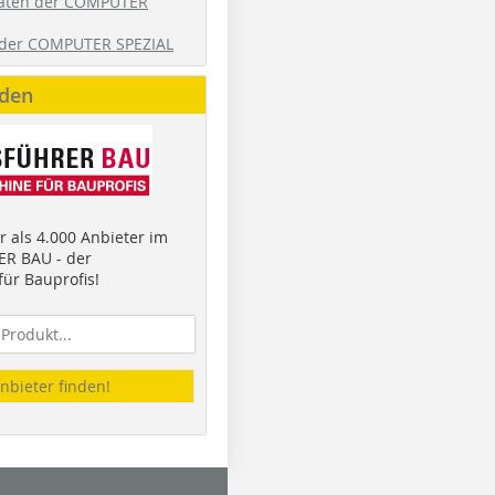
aten der COMPUTER
der COMPUTER SPEZIAL
nden
 als 4.000 Anbieter im
R BAU - der
ür Bauprofis!
nbieter finden!