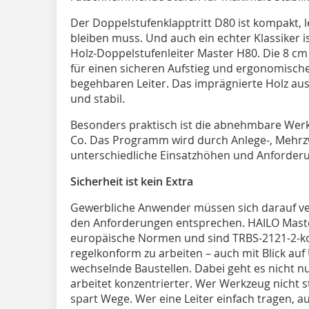
Der Doppelstufenklapptritt D80 ist kompakt, le
bleiben muss. Und auch ein echter Klassiker is
Holz-Doppelstufenleiter Master H80. Die 8 cm 
für einen sicheren Aufstieg und ergonomisches
begehbaren Leiter. Das imprägnierte Holz aus 
und stabil.
Besonders praktisch ist die abnehmbare Werk
Co. Das Programm wird durch Anlege-, Mehrzw
unterschiedliche Einsatzhöhen und Anforder
Sicherheit ist kein Extra
Gewerbliche Anwender müssen sich darauf ver
den Anforderungen entsprechen. HAILO Master
europäische Normen und sind TRBS-2121-2-kon
regelkonform zu arbeiten – auch mit Blick a
wechselnde Baustellen. Dabei geht es nicht nu
arbeitet konzentrierter. Wer Werkzeug nich
spart Wege. Wer eine Leiter einfach tragen, a