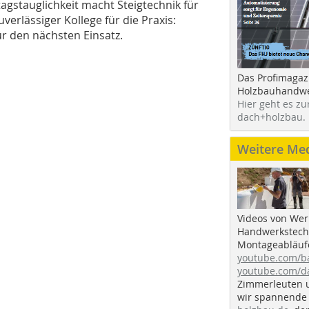
tagstauglichkeit macht Steigtechnik für
verlässiger Kollege für die Praxis:
ür den nächsten Einsatz.
Das Profimagaz
Holzbauhandwe
Hier geht es zu
dach+holzbau.
Weitere Me
Videos von Wer
Handwerkstechn
Montageabläufe
youtube.com/
youtube.com/d
Zimmerleuten 
wir spannende 