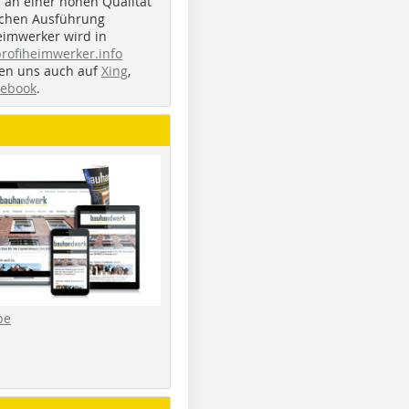
r an einer hohen Qualität
ichen Ausführung
eimwerker wird in
profiheimwerker.info
nden uns auch auf
Xing
,
cebook
.
be