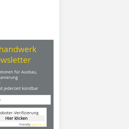
handwerk
wsletter
ationen für Ausbau,
anierung
t
nd jederzeit kündbar
oboter-Verifizierung
Hier klicken
Friendly
Captcha ⇗