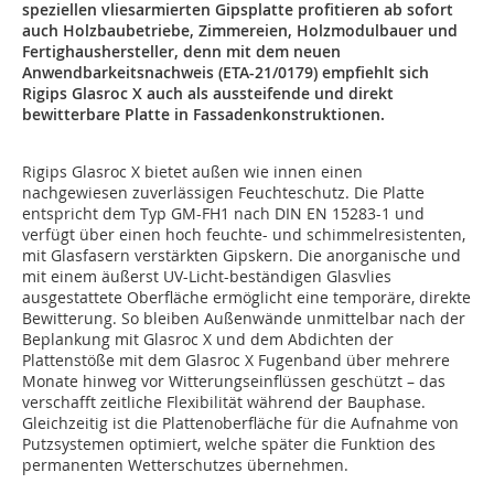
speziellen vliesarmierten Gipsplatte profitieren ab sofort
auch Holzbaubetriebe, Zimmereien, Holzmodulbauer und
Fertighaushersteller, denn mit dem neuen
Anwendbarkeitsnachweis (ETA-21/0179) empfiehlt sich
Rigips Glasroc X auch als aussteifende und direkt
bewitterbare Platte in Fassadenkonstruktionen.
Rigips Glasroc X bietet außen wie innen einen
nachgewiesen zuverlässigen Feuchteschutz. Die Platte
entspricht dem Typ GM-FH1 nach DIN EN 15283-1 und
verfügt über einen hoch feuchte- und schimmelresistenten,
mit Glasfasern verstärkten Gipskern. Die anorganische und
mit einem äußerst UV-Licht-beständigen Glasvlies
ausgestattete Oberfläche ermöglicht eine temporäre, direkte
Bewitterung. So bleiben Außenwände unmittelbar nach der
Beplankung mit Glasroc X und dem Abdichten der
Plattenstöße mit dem Glasroc X Fugenband über mehrere
Monate hinweg vor Witterungseinflüssen geschützt – das
verschafft zeitliche Flexibilität während der Bauphase.
Gleichzeitig ist die Plattenoberfläche für die Aufnahme von
Putzsystemen optimiert, welche später die Funktion des
permanenten Wetterschutzes übernehmen.