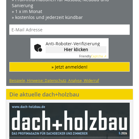
Sanierung
» 1 x im Monat
» kostenlos und jederzeit kündbar
Anti-Roboter-Verifizierung
Hier klicken
Friendly
Captcha ⇗
» Jetzt anmelden!
Beispiele, Hinweise: Datenschutz, Analyse, Widerruf
Die aktuelle dach+holzbau