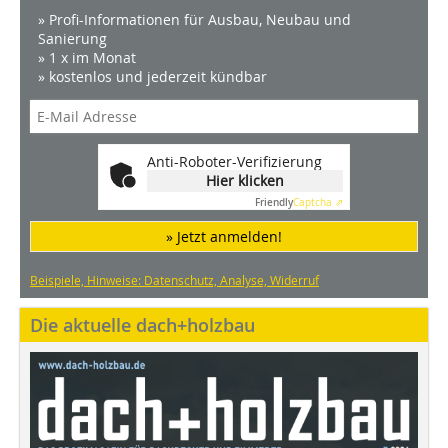
» Profi-Informationen für Ausbau, Neubau und
Sanierung
» 1 x im Monat
» kostenlos und jederzeit kündbar
Anti-Roboter-Verifizierung
Hier klicken
Friendly
Captcha ⇗
» Jetzt anmelden!
Beispiele, Hinweise: Datenschutz, Analyse, Widerruf
Die aktuelle dach+holzbau