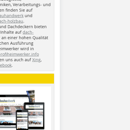
iken, Verarbeitungs- und
n finden Sie auf
bauhandwerk
und
ach-holzbau
.
und Dachdeckern bieten
Inhalte auf
dach-
r an einer hohen Qualität
ichen Ausführung
eimwerker wird in
profiheimwerker.info
nden uns auch auf
Xing
,
cebook
.