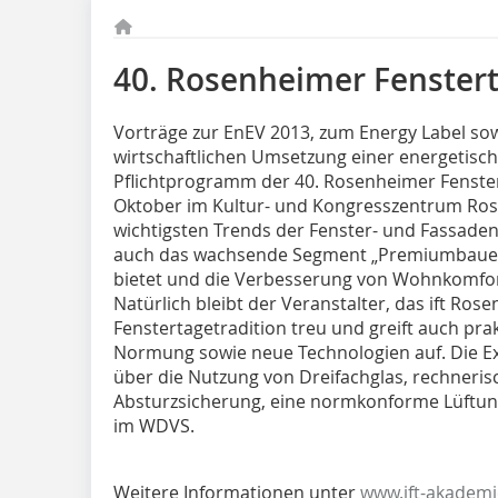
40. Rosenheimer Fenster
Vorträge zur EnEV 2013, zum Energy Label sow
wirtschaftlichen Umsetzung einer energeti
Pflichtprogramm der 40. Rosenheimer Fenster
Oktober im Kultur- und Kongresszentrum Ros
wichtigsten Trends der Fenster- und Fassadenb
auch das wachsende Segment „Premiumbauen“,
bietet und die Verbesserung von Wohnkomfort
Natürlich bleibt der Veranstalter, das ift Ros
Fenstertagetradition treu und greift auch pr
Normung sowie neue Technologien auf. Die Ex
über die Nutzung von Dreifachglas, rechneris
Absturzsicherung, eine normkonforme Lüftu
im WDVS.
Weitere Informationen unter
www.ift-akademi