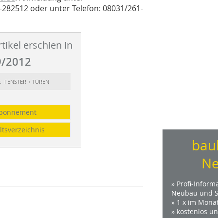
1-282512 oder unter Telefon: 08031/261-
tikel erschien in
/2012
t: FENSTER + TÜREN
bonnement
ltsverzeichnis
bau
Ne
» Profi-Inform
Neubau und S
» 1 x im Mona
» kostenlos u