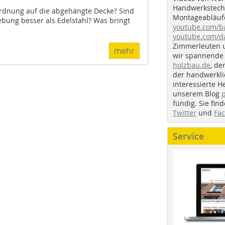
Handwerkstechn
rdnung auf die abgehängte Decke? Sind
Montageabläufe
ebung besser als Edelstahl? Was bringt
youtube.com/
youtube.com/d
Zimmerleuten 
mehr
wir spannende 
holzbau.de
, de
der handwerkl
interessierte H
unserem Blog
fündig. Sie fi
Twitter
und
Fa
Service