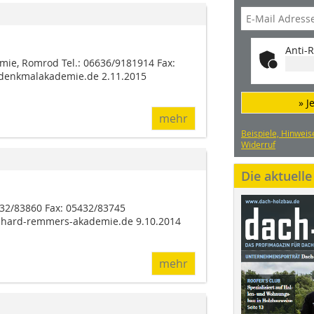
Anti-R
ie, Romrod Tel.: 06636/9181914 Fax:
denkmalakademie.de 2.11.2015
» J
mehr
Beispiele, Hinweis
Widerruf
Die aktuell
32/83860 Fax: 05432/83745
hard-remmers-akademie.de 9.10.2014
mehr