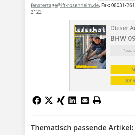
fenstertage@ift-rosenheim.de
, Fax: 08031/26
2122
Dieser Ar
BHW 09
Ressor
A
Inha
Thematisch passende Artikel: