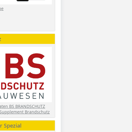
be
z
daten BS BRANDSCHUTZ
Supplement Brandschutz
 Spezial