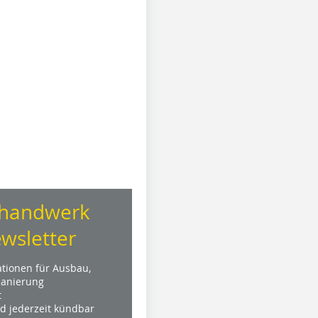
handwerk
wsletter
ationen für Ausbau,
anierung
t
nd jederzeit kündbar