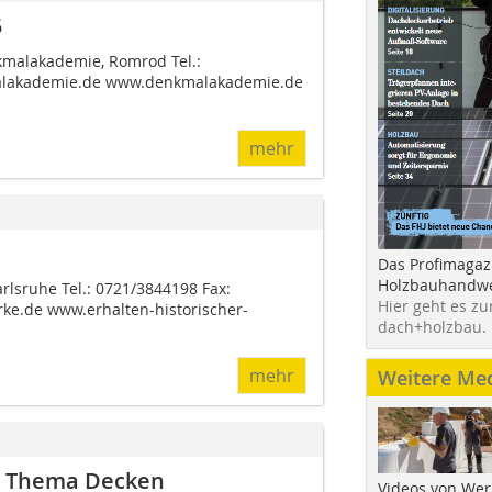
5
malakademie, Romrod Tel.:
alakademie.de www.denkmalakademie.de
mehr
Das Profimagaz
Holzbauhandwe
arlsruhe Tel.: 0721/3844198 Fax:
Hier geht es zu
ke.de www.erhalten-historischer-
dach+holzbau.
mehr
Weitere Me
m Thema Decken
Videos von Wer