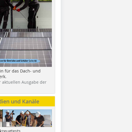
in für das Dach- und
rk.
r aktuellen Ausgabe der
dien und Kanäle
kzeugtests,