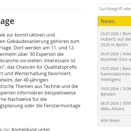
tage
News
Bun
23.07.2026 |
ie zur konstruktiven und
Hubertz auf der
schen Gebäudesanierung gehören zum
2026 in Berlin
tage. Dort werden am 11. und 12.
enheim über 30 Experten die
Asbe
20.07.2026 |
Nummer Eins 
ranche vorstellen. Interessant ist
 das Chancen für Qualitätsprofis
Bau
13.07.2026 |
 und Werterhaltung favorisiert.
Kameratürmen 
enheim, der 40-jährigen
Intelligenz
aktische Themen aus Technik und die
SiGe
10.07.2026 |
perten informieren beispielsweise
Bänden
che Nachweise für die
Stih
08.07.2026 |
ngsplanung oder die Fenstermontage
Akku-Allianz
Alle News
e.de
. Anmeldung unter