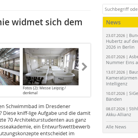
mie widmet sich dem
News
Bun
23.07.2026 |
Hubertz auf der
2026 in Berlin
Asbe
20.07.2026 |
Nummer Eins 
Bau
13.07.2026 |
Kameratürmen 
Intelligenz
Fotos (2): Messe Leipzig /
denkmal
SiGe
10.07.2026 |
Bänden
ten Schwimmbad im Dresdener
Stih
08.07.2026 |
 Diese kniff-lige Aufgabe und die damit
Akku-Allianz
te 70 Architekturstudenten aus ganz
 Messeakademie, ein Entwurfswettbewerb
Alle News
Nutzungskonzepte entscheidet im