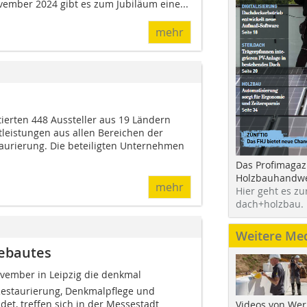
vember 2024 gibt es zum Jubiläum eine...
mehr
ierten 448 Aussteller aus 19 Ländern
tleistungen aus allen Bereichen der
aurierung. Die beteiligten Unternehmen
Das Profimagaz
Holzbauhandwe
mehr
Hier geht es zu
dach+holzbau.
Weitere Me
Gebautes
vember in Leipzig die denkmal 
Restaurierung, Denkmalpflege und
ndet, treffen sich in der Messestadt
Videos von Wer