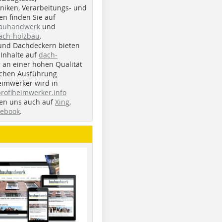
iken, Verarbeitungs- und
n finden Sie auf
bauhandwerk
und
ach-holzbau
.
und Dachdeckern bieten
Inhalte auf
dach-
r an einer hohen Qualität
ichen Ausführung
eimwerker wird in
profiheimwerker.info
nden uns auch auf
Xing
,
cebook
.