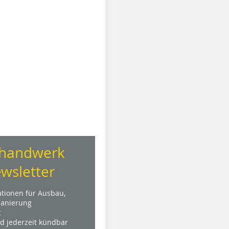
handwerk
wsletter
ationen für Ausbau,
anierung
t
nd jederzeit kündbar