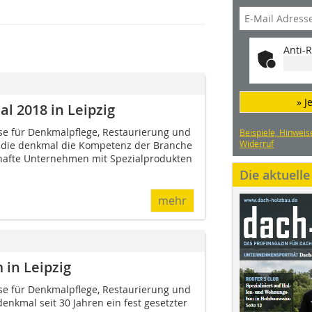
Anti-R
» J
l 2018 in Leipzig
se für Denkmalpflege, Restaurierung und
Beispiele, Hinweis
Widerruf
t die denkmal die Kompetenz der Branche
afte Unternehmen mit Spezialprodukten
Die aktuell
mehr
 in Leipzig
se für Denkmalpflege, Restaurierung und
denkmal seit 30 Jahren ein fest gesetzter