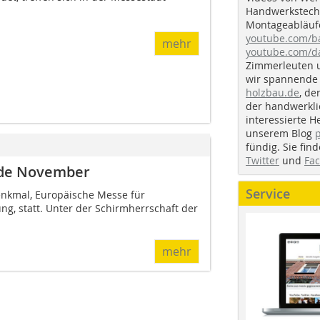
Handwerkstechn
Montageabläufe
youtube.com/
mehr
youtube.com/d
Zimmerleuten 
wir spannende 
holzbau.de
, de
der handwerkl
interessierte H
unserem Blog
fündig. Sie fi
Twitter
und
Fa
nde November
Service
denkmal, Europäische Messe für
g, statt. Unter der Schirmherrschaft der
mehr