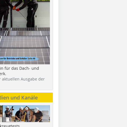
in für das Dach- und
rk.
r aktuellen Ausgabe der
dien und Kanäle
kzeugtests,