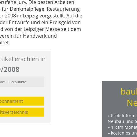
ufene Jury. Die besten Arbeiten
 für Denkmalpflege, Restaurierung
2008 in Leipzig vorgestellt. Auf die
n der Entwürfe und ein Preisgeld von
d von der Leipziger Messe seit dem
verein für Handwerk und
ltet.
tikel erschien in
/2008
ort: Blickpunkte
bau
Ne
bonnement
ltsverzeichnis
» Profi-Inform
Neubau und S
» 1 x im Mona
» kostenlos u