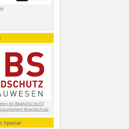
be
z
daten BS BRANDSCHUTZ
Supplement Brandschutz
 Spezial