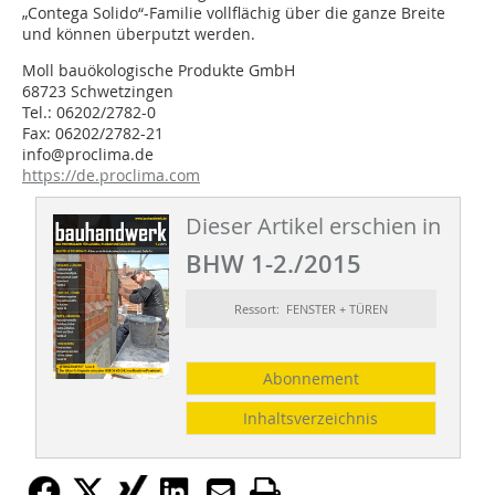
„Contega Solido“-Familie vollflächig über die ganze Breite
und können überputzt werden.
Moll bauöko­lo­gi­sche Pro­duk­te GmbH
68723 Schwet­zin­gen
Tel.: 06202/2782-0
Fax: 06202/2782-21
in­fo@procli­ma.de
https://de.proclima.com
Dieser Artikel erschien in
BHW 1-2./2015
Ressort: FENSTER + TÜREN
Abonnement
Inhaltsverzeichnis