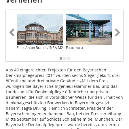
Foto: Anton Brandl / StBA M2
Foto: mp-a
Foto: Wo
Aus 40 eingereichten Projekten für den Bayerischen
Denkmalpflegepreis 2014 wurden sechs Sieger gekürt: drei
öffentliche und drei private Gebäude. „Mit dem Preis
würdigen die Bayerische Ingenieurekammer-Bau und das
Landesamt für Denkmalpflege öffentliche und private
Bauherren, die sich in vorbildlicher Weise für den Erhalt von
denkmalgeschützten Bauwerken in Bayern eingesetzt
haben“, sagte Dr.-Ing. Heinrich Schroeter, Präsident der
Bayerischen Ingenieurkammer-Bau, bei der Preisverleihung
Mitte September auf Schloss Schleißheim bei München. Der
Bayerische Denkmalpflegepreis wurde bereits zum vierten