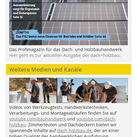
Das Profimagazin für das Dach- und Holzbauhandwerk.
Hier geht es zur aktuellen Ausgabe der dach+holzbau.
Weitere Medien und Kanäle
Videos von Werkzeugtests, Handwerkstechniken,
Verarbeitungs- und Montageabläufen finden Sie auf
youtube.com/bauhandwerk
und
youtube.com/dach-
holzbau
. Zimmerleuten und Dachdeckern bieten wir
spannende Inhalte auf
dach-holzbau.de
, der an einer
hohen Qualität der handwerklichen Ausführung