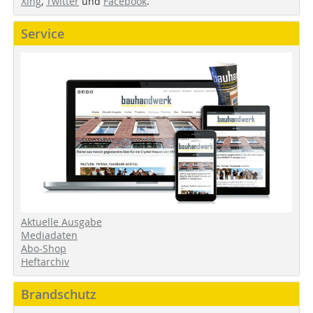
Xing
,
Twitter
und
Facebook
.
Service
Aktuelle Ausgabe
Mediadaten
Abo-Shop
Heftarchiv
Brandschutz