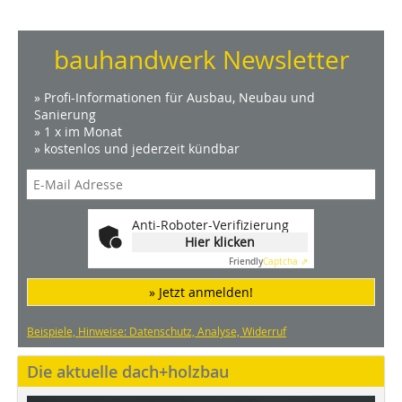
bauhandwerk Newsletter
» Profi-Informationen für Ausbau, Neubau und
Sanierung
» 1 x im Monat
» kostenlos und jederzeit kündbar
Anti-Roboter-Verifizierung
Hier klicken
Friendly
Captcha ⇗
» Jetzt anmelden!
Beispiele, Hinweise: Datenschutz, Analyse, Widerruf
Die aktuelle dach+holzbau